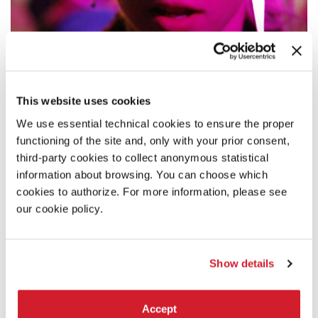
This website uses cookies
We use essential technical cookies to ensure the proper
functioning of the site and, only with your prior consent,
third-party cookies to collect anonymous statistical
EMA
information about browsing. You can choose which
cookies to authorize. For more information, please see
Regia
Pablo Larraín
our cookie policy.
Interpreti Mariana Di Girolamo, Gael García Bernal / Cile /
102’
Show details
Accept