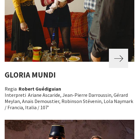
GLORIA MUNDI
Regia
Robert Guédiguian
Interpreti Ariane Ascaride, Jean-Pierre Darroussin, Gérard
Meylan, Anaïs Demoustier, Robinson Stévenin, Lola Naymark
/ Francia, Italia / 107’