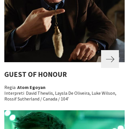
GUEST OF HONOUR
Regia
Atom Egoyan
Interpreti David Thewlis, Laysla De Oliveira, Luke Wilson,
Rossif Sutherland / Canada / 104’