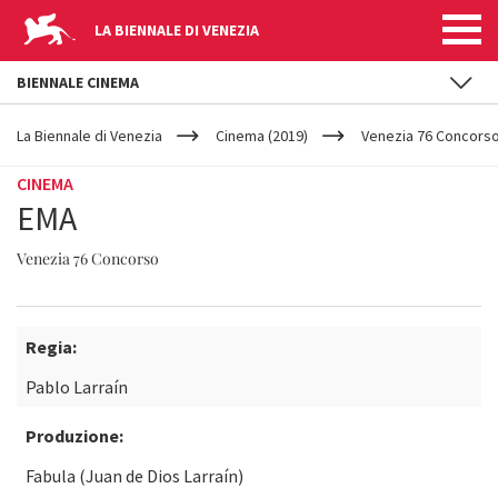
LA BIENNALE DI VENEZIA
BIENNALE CINEMA
YOUR
Salta al contenuto principale
ARE
La Biennale di Venezia
Cinema (2019)
Venezia 76 Concors
HERE
CINEMA
EMA
Venezia 76 Concorso
Regia:
Pablo Larraín
Produzione:
Fabula (Juan de Dios Larraín)