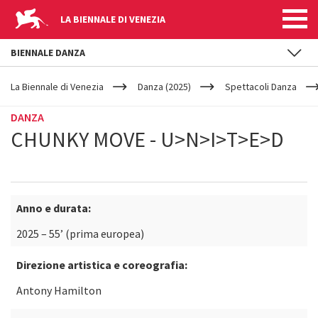
LA BIENNALE DI VENEZIA
BIENNALE DANZA
YOUR
Salta al contenuto principale
ARE
La Biennale di Venezia
Danza (2025)
Spettacoli Danza
HERE
DANZA
CHUNKY MOVE - U>N>I>T>E>D
Anno e durata:
2025 – 55’ (prima europea)
Direzione artistica e coreografia:
Antony Hamilton