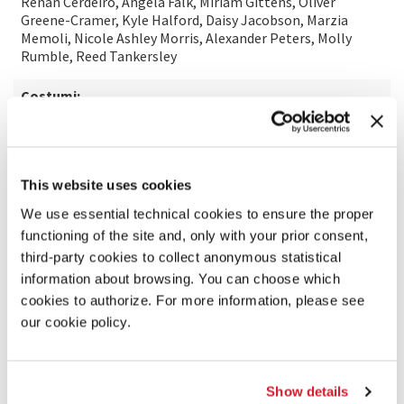
Renan Cerdeiro, Angela Falk, Miriam Gittens, Oliver
Greene-Cramer, Kyle Halford, Daisy Jacobson, Marzia
Memoli, Nicole Ashley Morris, Alexander Peters, Molly
Rumble, Reed Tankersley
Costumi:
Victoria Bek
Luci:
This website uses cookies
Justin Townsend
We use essential technical cookies to ensure the proper
functioning of the site and, only with your prior consent,
Commissione:
third-party cookies to collect anonymous statistical
New York City Center, New York; John F. Kennedy Center for
information about browsing. You can choose which
the Performing Arts, Washington, D.C.; UCSB Arts &
cookies to authorize. For more information, please see
Lectures, Santa Barbara
our cookie policy.
Arrangiamento:
Third Coast Percussion (2024)
Show details