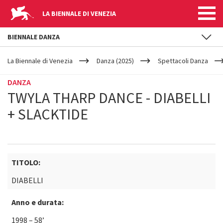
LA BIENNALE DI VENEZIA
BIENNALE DANZA
YOUR
Salta al contenuto principale
ARE
La Biennale di Venezia
Danza (2025)
Spettacoli Danza
HERE
DANZA
TWYLA THARP DANCE - DIABELLI
+ SLACKTIDE
TITOLO:
DIABELLI
Anno e durata:
1998 – 58’