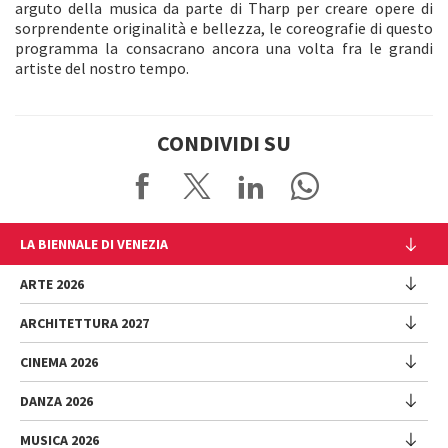
arguto della musica da parte di Tharp per creare opere di
sorprendente originalità e bellezza, le coreografie di questo
programma la consacrano ancora una volta fra le grandi
artiste del nostro tempo.
CONDIVIDI SU
LA BIENNALE DI VENEZIA
L'Istituzione
ARTE 2026
Cariche istituzionali
ARCHITETTURA 2027
Esposizione
Storia
Direttrice
Luoghi
CINEMA 2026
Mostra
Intervento di Pietrangelo Buttafuoco
Sponsorship
Biennale College Architettura
DANZA 2026
Intervento di Koyo Kouoh / La squadra di Koyo Kouoh
Mostra
Bacheca Biennale
Partecipazioni Nazionali (procedura)
Artisti
Selezione ufficiale
Sostenibilità ambientale
MUSICA 2026
Eventi Collaterali (procedura)
Festival