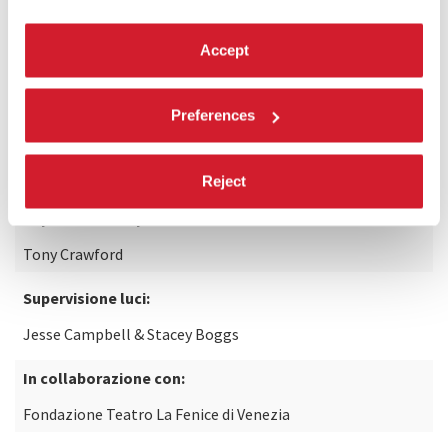
Con il supporto di:
Accept
Modlin Center for the Art- University of Richmond; Zell
Family Foundation; Maxine and Stuart Frankel Foundation
for Art; Julian Family Foundation Steph & Daniel Heffner
Preferences
Associazione artistica:
Alexander Brady
Reject
Supervisione di produzione e direzione di scena:
Tony Crawford
Supervisione luci:
Jesse Campbell & Stacey Boggs
In collaborazione con:
Fondazione Teatro La Fenice di Venezia