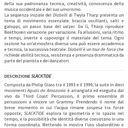
della sua padronanza tecnica, creatività, conoscenza della
musica occidentale e del suo umorismo.
La sequenza iniziale del
Diabelli
di Twyla Tharp presenta un
tema di movimento essenziale: braccia oscillanti, salti e
galoppi, un passo base del valzer. Da lì, Tharp riproduce
Beethoven variazione per variazione. Fa allusioni, varia ritmo
e tempi, inverte e capovolge il materiale del tema. Ogni
sezione ha un’atmosfera diversa: una può essere accademica
e tecnica, la successiva teatrale.
Diabelli
è un
tour de force
che
richiede abilità tecnica, resistenza e presenza drammatica da
parte del pianista e dei danzatori.
DESCRIZIONE
SLACKTIDE
Composta da Philip Glass tra il 1993 e il 1999, la suite in dieci
movimenti
Aguas da Amazonia
è arrangiata ed eseguita dal
vivo da Third Coast Percussion, il primo ensemble di
percussioni a vincere un Grammy. Prendendo il nome dal
breve momento in cui l’acqua rimane sospesa tra forze
opposte,
SLACKTIDE
esplora la geometria e lo spazio nel
tempo, e la possibilità che identità diverse coesistano in una
forma coordinata. Mettendo in mostra l’uso sbalorditivo e