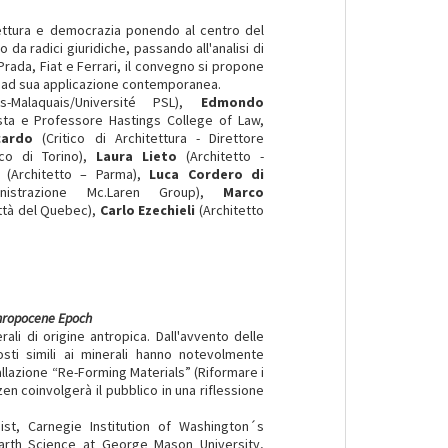
tettura e democrazia ponendo al centro del
a radici giuridiche, passando all'analisi di
rada, Fiat e Ferrari, il convegno si propone
co ad sua applicazione contemporanea.
Malaquais/Université PSL),
Edmondo
sta e Professore Hastings College of Law,
cardo
(Critico di Architettura - Direttore
ico di Torino),
Laura Lieto
(Architetto -
(Architetto – Parma),
Luca Cordero di
nistrazione Mc.Laren Group),
Marco
Città del Quebec),
Carlo Ezechieli
(Architetto
thropocene Epoch
rali di origine antropica. Dall'avvento delle
osti simili ai minerali hanno notevolmente
tallazione “Re-Forming Materials” (Riformare i
en coinvolgerà il pubblico in una riflessione
ist, Carnegie Institution of Washington´s
arth Science at George Mason University,