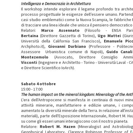
Intelligenza e Democrazia in Architettura
Il workshop intende esplorare il legame profondo tra archi
processo progettuale le esigenze dell’essere umano. Partendo d
casi studio emblematici come la Nuova Scampia, le fabbriche P
di tracciare una linea ideale che unisca il pensiero democrati
Relatori:
Marco Assennato
(Filosofo - ENSA Paris-
Bertaina
(Direttore Gazzetta di Torino),
Ugo Mattei
(Giuri
Università della California San Francisco),
Emanuele Pic
Archphoto.it),
Giovanni Durbiano
(Professore - Politecn
Assessore Urbanistica comune di Napoli),
Guido Canali
Montezemolo
(Avvocato, Direttore Consiglio Ammi
Visconti
(Ingegnere e Architetto - Torino - Università Laval - 
e Direttore Scientifico IoArch).
Sabato 4 ottobre
15:00 - 17:00
The human impact on the mineral kingdom: Mineralogy of the An
L'era dell'Antropocene si manifesta in centinaia di nuovi mine
attività minerarie, manifatturiere e edilizie umane, i comp
aumentato la diversità minerale della Terra. In relazione all'ins
materiali), parte dell'Esposizione Internazionale, Robert M. Haz
su come gli esseri umani interagiscono con il nostro pianeta.
Relatore:
Robert M. Hazen
(Mineralogist and Astrobiolog
Geophysical Laboratory, Clarence Robinson Professor of E