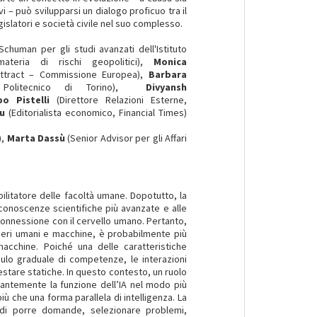
 – può svilupparsi un dialogo proficuo tra il
egislatori e società civile nel suo complesso.
chuman per gli studi avanzati dell'Istituto
ateria di rischi geopolitici),
Monica
Attract – Commissione Europea),
Barbara
e, Politecnico di Torino),
Divyansh
po Pistelli
(Direttore Relazioni Esterne,
u
(Editorialista economico, Financial Times)
),
Marta Dassù
(Senior Advisor per gli Affari
litatore delle facoltà umane. Dopotutto, la
e conoscenze scientifiche più avanzate e alle
 connessione con il cervello umano. Pertanto,
seri umani e macchine, è probabilmente più
cchine. Poiché una delle caratteristiche
mulo graduale di competenze, le interazioni
estare statiche. In questo contesto, un ruolo
antemente la funzione dell’IA nel modo più
più che una forma parallela di intelligenza. La
di porre domande, selezionare problemi,