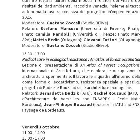
durante tutta la durata della mostra. I relatori del Pnat e d
risultati dei dati ambientali raccolti a Venezia, insieme ai test
anteprima la fase successiva del progetto: un'implementazio
2025.
Moderatore:
Gaetano Zoccali
(Studio BElive)
Relatori:
Stefano Mancuso
(Università di Firenze; Pnat)
Pnat);
Camilla Pandolfi
(Università di Firenze; Pnat);
Mar
A2A);
Mattia Bedin
(Ottagono);
Giovanni Fattori
(Ottagono)
Moderatore:
Gaetano Zoccali
(Studio BElive).
15:30 - 17:00
Radical care in ecological resistance : An atlas of forest occupatio
Lezione di presentazione di
An Atlas of Forest Occupations
Internazionale di Architettura, che esplora le occupazioni 
architettura sperimentale. Il lavoro le inquadra all’interno dell
come forme di ecoattivismo, resistenza spaziale e spazi que
progetti di Budzik e Rouzaud sulle architetture ecologiche.
Relatori:
Bernadetta Budzik
(IATU),
Rachel Rouzaud
(IATU,
d’Architecture de Versailles and ENSAPBX - Ecole Nat
Bordeaux),
Jean-Philippe Rouzaud
(lecturer in IATU and ENS
Paysage de Bordeaux).
Venerdì 3 ottobre
11:00 - 14:00
15:00 - 17:00