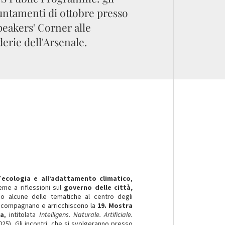
ntamenti di ottobre presso
peakers' Corner alle
erie dell'Arsenale.
’
ecologia e all’adattamento climatico
,
ieme a riflessioni sul
governo delle città,
no alcune delle tematiche al centro degli
ccompagnano e arricchiscono la
19. Mostra
ia
, intitolata
Intelligens. Naturale. Artificiale.
5). Gli incontri, che si svolgeranno presso