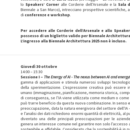
lo
Speakers’ Corner
alle Corderie dell’Arsenale e la
Sala 
Biennale a San Marco), intrecciano prospettive scientifiche, ar
di
conferenze e workshop
.
Per accedere alle Corderie dell’Arsenale e allo Speaker
possesso di un biglietto valido per Biennale Architettura
L’ingresso alla Biennale Architettura 2025 non è incluso.
Giovedì 30 ottobre
14:00 – 15:30
Sessione I –
The
Energy of AI - The nexus between AI and energy
gamma di applicazioni e stimola numerosi sviluppi tecnologic
della sperimentazione. L’espressione creativa può essere i
umano (immaginazione, pianificazione, memoria storica, compe
di conseguenza, se l’IA viene utilizzata come medium o come s
può trarre beneficio da questa nuova combinazione. In senso e
preoccupazione, data la natura energivora del settore dell’IA 
e l’analisi dei dati richiedono enormi quantità di elettricità, 
diventato una delle principali preoccupazioni per le aziende
genera un interesse comune nel garantire non solo l’accesso
sostenibile e affidabile. Considerato che la sostenibilità è in 