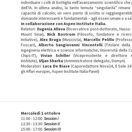
individuare i colli di bottiglia nell’avanzamento scientifico ch
dell’IA. In ultima analisi, la tanto temuta “singolarità” rima
capacità di calcolo; un vero punto di svolta si raggiungereb
domande interessanti e fondamentali – agli esseri umani o a sé
In collaborazione con Aspen Institute Italia.
Relatori:
Eugenia Alleva
(Ricercatrice post-dottorato, Hasso Pl
Mount Sinai),
Nick Bostrom
(Filosofo, fondatore e ricer
Initiative),
Alex Braga
(Musicista),
Marcello Pelillo
(Professo
Foscari),
Alberto Sangiovanni Vincentelli
(Titolare della
ingegneria elettrica e scienze informatiche, Università della 
Chips-IT),
Vivian Schiller
(Vicepresidente e direttore
Institute),
Uljan Sharka
(Amministratore delegato, Domyn).
Moderatori:
Luca De Biase
(Caporedattore Nova24, Il Sole 24
gli Affari europei, Aspen Institute Italia Panel)
Mercoledì 1 ottobre
11:00 - 12:00
Session I
12:30 - 13:30
Session II
15:00 - 17:00
Session III