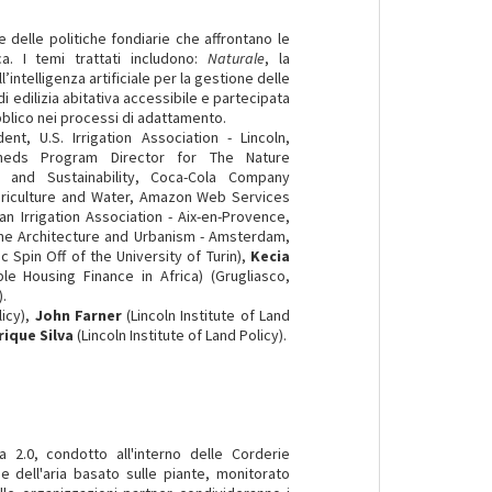
e delle politiche fondiarie che affrontano le
a. I temi trattati includono:
Naturale
, la
ll’intelligenza artificiale per la gestione delle
di edilizia abitativa accessibile e partecipata
ubblico nei processi di adattamento.
, U.S. Irrigation Association - Lincoln,
sheds Program Director for The Nature
 and Sustainability, Coca-Cola Company
griculture and Water, Amazon Web Services
n Irrigation Association - Aix-en-Provence,
One Architecture and Urbanism - Amsterdam,
Spin Off of the University of Turin),
Kecia
le Housing Finance in Africa) (Grugliasco,
).
licy),
John Farner
(Lincoln Institute of Land
rique Silva
(Lincoln Institute of Land Policy).
 2.0, condotto all'interno delle Corderie
e dell'aria basato sulle piante, monitorato