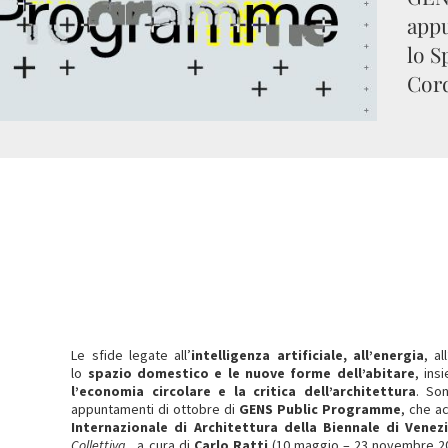
appu
lo S
Cord
Le sfide legate all’
intelligenza artificiale, all’energia
, all
lo
spazio domestico e le nuove forme dell’abitare
, ins
l’economia circolare e la critica dell’architettura
. So
appuntamenti di ottobre di
GENS Public Programme
, che a
Internazionale di Architettura della Biennale di Venez
Collettiva.
, a cura di
Carlo Ratti
(10 maggio – 23 novembre 202