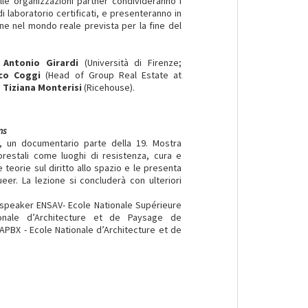
elle organizzazioni partner condivideranno i
 di laboratorio certificati, e presenteranno in
ne nel mondo reale prevista per la fine del
;
Antonio Girardi
(Università di Firenze;
co Coggi
(Head of Group Real Estate at
;
Tiziana Monterisi
(Ricehouse).
ns
, un documentario parte della 19. Mostra
forestali come luoghi di resistenza, cura e
e teorie sul diritto allo spazio e le presenta
er. La lezione si concluderà con ulteriori
 speaker ENSAV- Ecole Nationale Supérieure
ionale d’Architecture et de Paysage de
APBX - Ecole Nationale d’Architecture et de