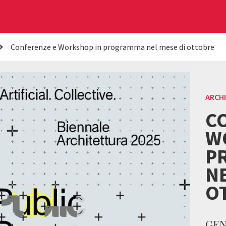
Conferenze e Workshop in programma nel mese di ottobre
ARCH
C
W
P
NE
O
GENS