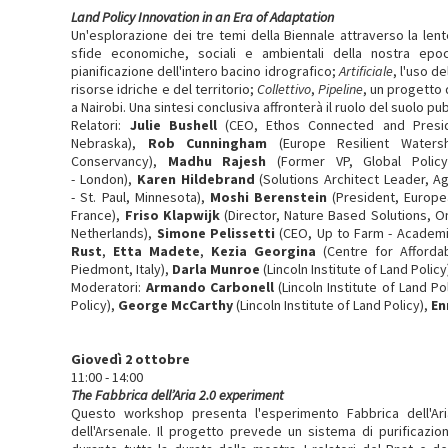
Land Policy Innovation in an Era of Adaptation
Un'esplorazione dei tre temi della Biennale attraverso la lent
sfide economiche, sociali e ambientali della nostra epoc
pianificazione dell'intero bacino idrografico;
Artificiale
, l'uso de
risorse idriche e del territorio;
Collettivo
,
Pipeline
, un progetto 
a Nairobi. Una sintesi conclusiva affronterà il ruolo del suolo p
Relatori:
Julie Bushell
(CEO, Ethos Connected and President
Nebraska),
Rob Cunningham
(Europe Resilient Water
Conservancy),
Madhu Rajesh
(Former VP, Global Policy
- London),
Karen Hildebrand
(Solutions Architect Leader, A
- St. Paul, Minnesota),
Moshi Berenstein
(President, Europea
France),
Friso Klapwijk
(Director, Nature Based Solutions, 
Netherlands),
Simone Pelissetti
(CEO, Up to Farm - Academic 
Rust
,
Etta Madete
,
Kezia Georgina
(Centre for Affordab
Piedmont, Italy),
Darla Munroe
(Lincoln Institute of Land Policy
Moderatori:
Armando Carbonell
(Lincoln Institute of Land Po
Policy),
George McCarthy
(Lincoln Institute of Land Policy),
En
Giovedì 2 ottobre
11:00 - 14:00
The Fabbrica dell’Aria 2.0 experiment
Questo workshop presenta l'esperimento Fabbrica dell'Aria
dell'Arsenale. Il progetto prevede un sistema di purificazion