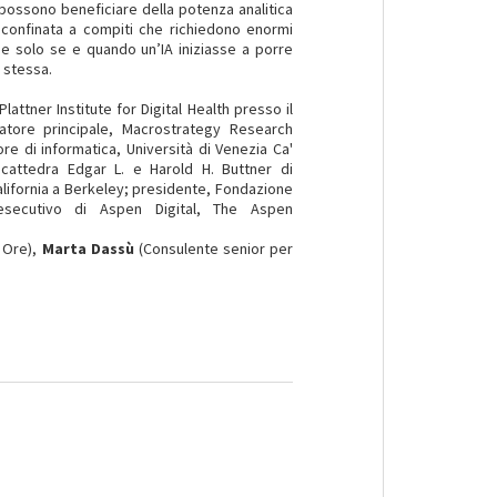
e possono beneficiare della potenza analitica
ne confinata a compiti che richiedono enormi
be solo se e quando un’IA iniziasse a porre
 stessa.
attner Institute for Digital Health presso il
catore principale, Macrostrategy Research
re di informatica, Università di Venezia Ca'
 cattedra Edgar L. e Harold H. Buttner di
California a Berkeley; presidente, Fondazione
 esecutivo di Aspen Digital, The Aspen
 Ore),
Marta Dassù
(Consulente senior per