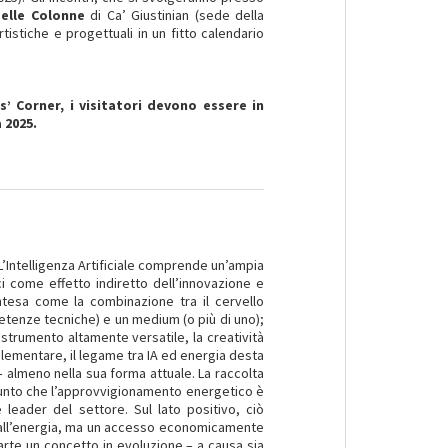
delle Colonne
di Ca’ Giustinian (sede della
tistiche e progettuali in un fitto calendario
s’ Corner, i visitatori devono essere in
 2025.
L’Intelligenza Artificiale comprende un’ampia
i come effetto indiretto dell’innovazione e
ntesa come la combinazione tra il cervello
tenze tecniche) e un medium (o più di uno);
trumento altamente versatile, la creatività
lementare, il legame tra IA ed energia desta
– almeno nella sua forma attuale. La raccolta
al punto che l’approvvigionamento energetico è
 leader del settore. Sul lato positivo, ciò
 all’energia, ma un accesso economicamente
parte un concetto in evoluzione – a causa sia