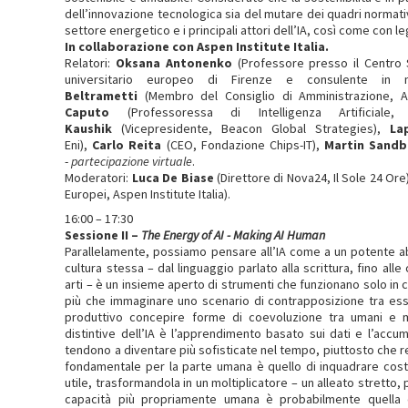
dell’innovazione tecnologica sia del mutare dei quadri normativi
settore energetico e i principali attori dell’IA, così come con l
In collaborazione con Aspen Institute Italia.
Relatori:
Oksana Antonenko
(Professore presso il Centro S
universitario europeo di Firenze e consulente in m
Beltrametti
(Membro del Consiglio di Amministrazione, 
Caputo
(Professoressa di Intelligenza Artificial
Kaushik
(Vicepresidente, Beacon Global Strategies),
La
Eni),
Carlo Reita
(CEO, Fondazione Chips-IT),
Martin Sandb
-
partecipazione virtuale
.
Moderatori:
Luca De Biase
(Direttore di Nova24, Il Sole 24 Ore
Europei, Aspen Institute Italia).
16:00 – 17:30
Sessione II –
The Energy of AI - Making AI Human
Parallelamente, possiamo pensare all’IA come a un potente abi
cultura stessa – dal linguaggio parlato alla scrittura, fino all
arti – è un insieme aperto di strumenti che funzionano solo in
più che immaginare uno scenario di contrapposizione tra es
produttivo concepire forme di coevoluzione tra umani e ma
distintive dell’IA è l’apprendimento basato sui dati e l’accu
tendono a diventare più sofisticate nel tempo, piuttosto che r
fondamentale per la parte umana è quello di inquadrare cost
utile, trasformandola in un moltiplicatore – un alleato stretto, 
capacità più propriamente umana è probabilmente quella 