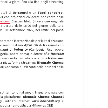
eriori 5 giorni fino alla fine degli streaming
titoli di
Orizzonti
e un
Fuori concorso
,
bili con proiezioni collocate per conto della
pe.com
. Ciascun titolo (in versione originale
 a partire dalle 18:00 del giorno della loro
 del 30 settembre 2025, nel limite dei posti
laboratorio internazionale per la realizzazione
 sono l’italiano
Agnus Dei
di
Massimiliano
uman
)
di
Polen Ly
(Cambogia, Usa, opera
igeria, opera prima) e
Secret of a Mountain
ranno visibili sul sito operato da
MYmovies
la piattaforma streaming
Biennale Cinema
ori Concorso e Orizzonti delle edizioni della
sul territorio italiano, in lingua originale con
alla piattaforma
Biennale Cinema Channel
 indirizzi internet
www.labiennale.org
e
abbonamento attivo a MYmovies ONE.