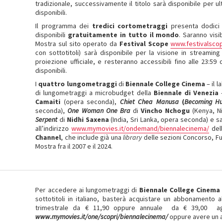
tradizionale, successivamente il titolo sarà disponibile per ult
disponibili.
Il programma dei
tredici
cortometraggi
presenta dodici 
disponibili
gratuitamente
in tutto il mondo
. Saranno visi
Mostra sul sito operato da
Festival Scope
www.festivalsco
con sottotitoli) sarà disponibile per la visione in streaming
proiezione ufficiale, e resteranno accessibili fino alle 23:59
disponibili.
I
quattro lungometraggi
di
Biennale College Cinema
– il 
di lungometraggi a microbudget della
Biennale di Venezia
–
Camaiti
(opera seconda),
Chiet Chea Manusa
(
Becoming H
seconda),
One Woman One Bra
di
Vincho Nchogu
(Kenya, N
Serpent
di
Nidhi Saxena
(India, Sri Lanka, opera seconda) e sa
all’indirizzo
www.mymovies.it/ondemand/biennalecinema/
del
Channel
, che include già una
library
delle sezioni Concorso, Fu
Mostra fra il 2007 e il 2024.
Per accedere ai lungometraggi di
Biennale College Cinema
sottotitoli in italiano, basterà acquistare un abbonamento 
trimestrale da € 11,90 oppure annuale da € 39,00 agli
www.mymovies.it/one/scopri/biennalecinema/
oppure avere un 