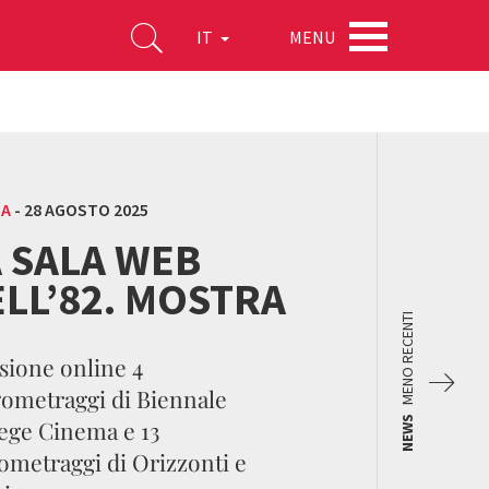
MENU
IT
MA
-
28 AGOSTO 2025
 SALA WEB
LL’82. MOSTRA
MENO RECENTI
isione online 4
ometraggi di Biennale
NEWS
ege Cinema e 13
ometraggi di Orizzonti e