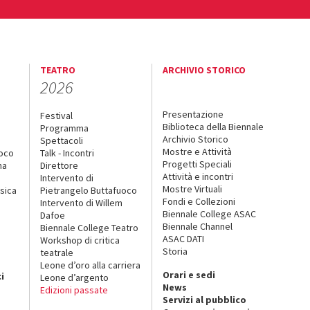
TEATRO
ARCHIVIO STORICO
2026
Presentazione
Festival
Biblioteca della Biennale
Programma
Archivio Storico
Spettacoli
Mostre e Attività
uoco
Talk - Incontri
Progetti Speciali
na
Direttore
Attività e incontri
Intervento di
Mostre Virtuali
sica
Pietrangelo Buttafuoco
Fondi e Collezioni
Intervento di Willem
Biennale College ASAC
Dafoe
Biennale Channel
Biennale College Teatro
ASAC DATI
Workshop di critica
Storia
teatrale
o
Leone d’oro alla carriera
Orari e sedi
i
Leone d’argento
News
Edizioni passate
Servizi al pubblico