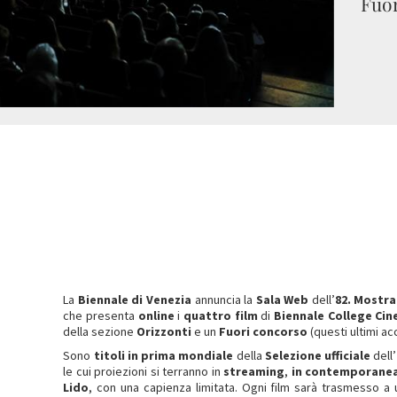
Fuor
La
Biennale di Venezia
annuncia la
Sala Web
dell’
82. Mostra
che presenta
online
i
quattro film
di
Biennale College Ci
della sezione
Orizzonti
e un
Fuori concorso
(questi ultimi ac
Sono
titoli in prima mondiale
della
Selezione ufficiale
dell’
le cui proiezioni si terranno in
streaming
,
in contemporanea c
Lido
, con una capienza limitata. Ogni film sarà trasmesso a