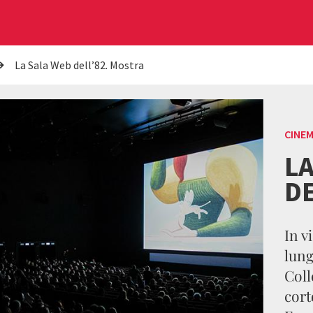
La Sala Web dell’82. Mostra
CINE
LA
DE
In v
lung
Coll
cort