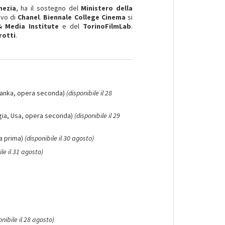
nezia
, ha il sostegno del
Ministero della
ivo di
Chanel
.
Biennale College Cinema
si
 Media Institute
e del
TorinoFilmLab
.
rotti
.
i Lanka, opera seconda)
(disponibile il 28
ia, Usa, opera seconda)
(disponibile il 29
a prima)
(disponibile il 30 agosto)
ile il 31 agosto)
onibile il 28 agosto)