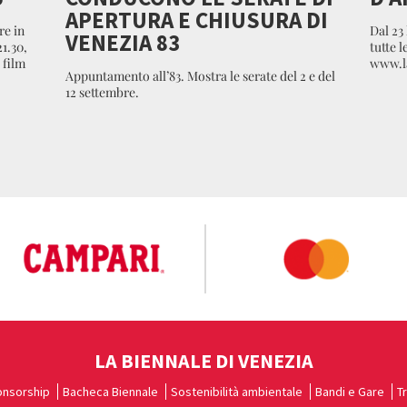
APERTURA E CHIUSURA DI
re in
Dal 23 
VENEZIA 83
1.30,
tutte l
 film
www.la
Appuntamento all’83. Mostra le serate del 2 e del
12 settembre.
LA BIENNALE DI VENEZIA
nsorship
Bacheca Biennale
Sostenibilità ambientale
Bandi e Gare
T