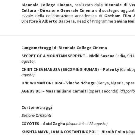
Biennale College Cinema
, realizzato dalla
Biennale di Ve
Cultura
-
Direzione Generale Cinema
e il sostegno aggiunt
avvale della collaborazione accademica di
Gotham Film &
Direttore è
Alberto Barbera
, Head of Programme
Savina Nei
Lungometraggi di Biennale College Cinema
SECRET OF A MOUNTAIN SERPENT
–
Nidhi Saxena
(India, Sr
agosto)
CHIET CHEA MANUSA (BECOMING HUMAN)
–
Polen Ly
(Cambog
agosto)
ONE WOMAN ONE BRA
–
Vincho Nchogu
(Kenya, Nigeria, oper
AGNUS DEI
–
Massimiliano Camaiti
(opera seconda)
(disponib
Cortometraggi
Sezione Orizzonti
COYOTES
–
Said Zagha
(disponibile il 28 agosto)
KUSHTA MAYN, LA MIA COSTANTINOPOLI
–
Nicolò Folin
(
disp