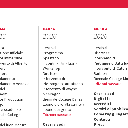
EMA
DANZA
MUSICA
26
2026
2026
tra
Festival
Festival
zione ufficiale
Programma
Direttrice
ce Immersive
Spettacoli
Intervento di
rvento di Alberto
Incontri - Film - Libri -
Pietrangelo Buttaf
era
Workshop
Intervento di Cateri
ttore
Direttore
Barbieri
olamento
Intervento di
Biennale College Mu
lamento Venezia
Pietrangelo Buttafuoco
Edizioni passate
sici
Intervento di Wayne
Orari e sedi
editi
McGregor
Biglietti
ce Production
Biennale College Danza
Accrediti
ge
Leone d’oro alla carriera
Servizi al pubblic
 e scadenze
Leone d’argento
Come raggiungerc
nale College
Edizioni passate
Contatti
ema
Orari e sedi
Press
sici fuori Mostra