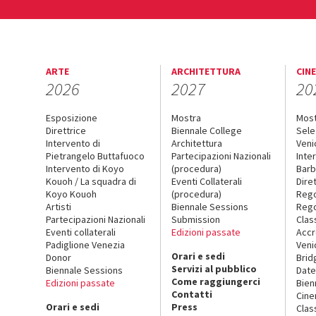
ARTE
ARCHITETTURA
CIN
2026
2027
20
Esposizione
Mostra
Mos
Direttrice
Biennale College
Sele
Intervento di
Architettura
Veni
Pietrangelo Buttafuoco
Partecipazioni Nazionali
Inte
Intervento di Koyo
(procedura)
Barb
Kouoh / La squadra di
Eventi Collaterali
Dire
Koyo Kouoh
(procedura)
Reg
Artisti
Biennale Sessions
Rego
Partecipazioni Nazionali
Submission
Clas
Eventi collaterali
Edizioni passate
Accr
Padiglione Venezia
Veni
Orari e sedi
Donor
Brid
Servizi al pubblico
Biennale Sessions
Date
Come raggiungerci
Edizioni passate
Bien
Contatti
Cin
Orari e sedi
Press
Clas