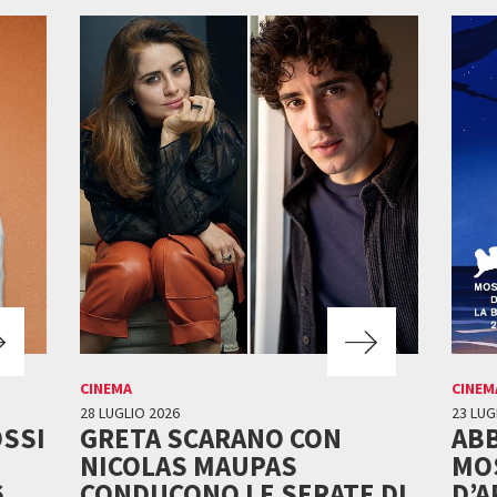
CINEMA
CINEM
28 LUGLIO 2026
23 LUG
OSSI
GRETA SCARANO CON
ABB
NICOLAS MAUPAS
MO
6
CONDUCONO LE SERATE DI
D’A