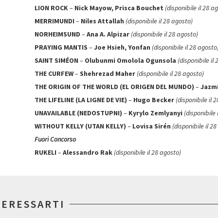
LION ROCK
–
Nick Mayow, Prisca Bouchet
(disponibile il 28 a
MERRIMUNDI
–
Niles Attallah
(disponibile il 28 agosto)
NORHEIMSUND
–
Ana A. Alpizar
(disponibile il 28 agosto)
PRAYING MANTIS
–
Joe Hsieh, Yonfan
(disponibile il 28 agosto
SAINT SIMÉON
–
Olubunmi Omolola Ogunsola
(disponibile il
THE CURFEW
–
Shehrezad Maher
(disponibile il 28 agosto)
THE ORIGIN OF THE WORLD (EL ORIGEN DEL MUNDO)
–
Jazm
THE LIFELINE (LA LIGNE DE VIE)
–
Hugo Becker
(disponibile il 
UNAVAILABLE (NEDOSTUPNI)
–
Kyrylo Zemlyanyi
(disponibile 
WITHOUT KELLY (UTAN KELLY)
–
Lovisa Sirén
(disponibile il 2
Fuori Concorso
RUKELI
–
Alessandro Rak
(disponibile il 28 agosto)
TERESSARTI