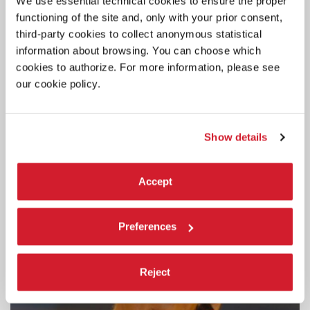
We use essential technical cookies to ensure the proper
functioning of the site and, only with your prior consent,
third-party cookies to collect anonymous statistical
LA BIENNALE
information about browsing. You can choose which
3 AGOSTO 2026
cookies to authorize. For more information, please see
L’UNDICESIMA PUNTATA DEL
our cookie policy.
PODCAST LA BIENNALE ON AIR
Biennale Danza 2026 raccontata dai suoi protagonisti / Un
intervento esclusivo di Frances Rings e Stephen Page / Leoni d’oro
Show details
di Danza con Bangarra Dance Theatre / Altri contributi di
Francesco Casetti, Manuela Infante e Gala Porras-Kim.
Accept
Preferences
Reject