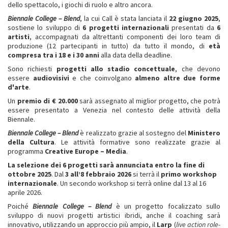
dello spettacolo, i giochi di ruolo e altro ancora.
Biennale College – Blend
, la cui Call è stata lanciata il
22 giugno 2025
,
sostiene lo sviluppo di
6 progetti internazionali
presentati da
6
artisti
, accompagnati da altrettanti componenti dei loro team di
produzione (12 partecipanti in tutto) da tutto il mondo, di
età
compresa tra i 18 e i 30 anni
alla data della deadline.
Sono richiesti
progetti allo stadio concettuale
, che devono
essere
audiovisivi
e che coinvolgano
almeno altre due forme
d'arte
.
Un
premio di € 20.000
sarà assegnato al miglior progetto, che potrà
essere presentato a Venezia nel contesto delle attività della
Biennale.
Biennale College – Blend
è realizzato grazie al sostegno del
Ministero
della Cultura
. Le attività formative sono realizzate grazie al
programma
Creative Europe – Media
.
La selezione dei 6 progetti sarà annunciata entro la fine di
ottobre 2025
. Dal
3 all’8 febbraio 2026
si terrà il
primo workshop
internazionale
. Un secondo workshop si terrà online dal 13 al 16
aprile 2026.
Poiché
Biennale College – Blend
è un progetto focalizzato sullo
sviluppo di nuovi progetti artistici ibridi, anche il coaching sarà
innovativo, utilizzando un approccio più ampio, il
Larp
(
live action role-