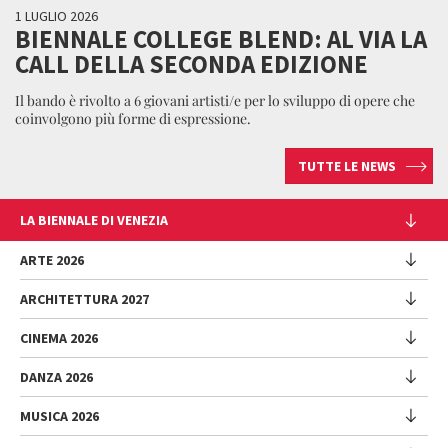
1 LUGLIO 2026
BIENNALE COLLEGE BLEND: AL VIA LA
CALL DELLA SECONDA EDIZIONE
Il bando è rivolto a 6 giovani artisti/e per lo sviluppo di opere che
coinvolgono più forme di espressione.
TUTTE LE NEWS
LA BIENNALE DI VENEZIA
L'Istituzione
ARTE 2026
Cariche istituzionali
ARCHITETTURA 2027
Esposizione
Storia
Direttrice
Luoghi
CINEMA 2026
Mostra
Intervento di Pietrangelo Buttafuoco
Sponsorship
Biennale College Architettura
DANZA 2026
Intervento di Koyo Kouoh / La squadra di Koyo Kouoh
Mostra
Bacheca Biennale
Partecipazioni Nazionali (procedura)
Artisti
Selezione ufficiale
Sostenibilità ambientale
MUSICA 2026
Eventi Collaterali (procedura)
Festival
Partecipazioni Nazionali
Venice Immersive
Bandi e Gare
Biennale Sessions
Programma