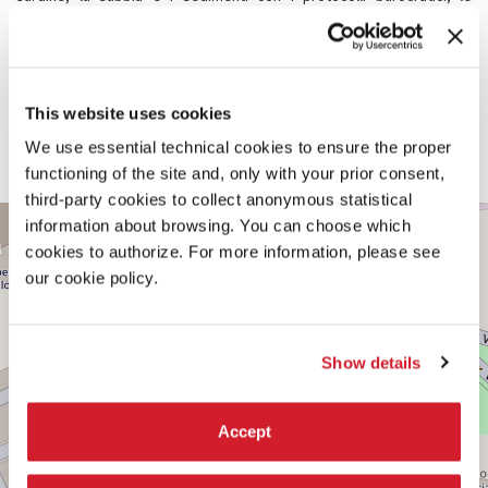
restrizioni imposte da Israele e la continua violenza a cui si risponde
con atti collettivi di sopravvivenza, resistenza, soccorso reciproco e
solidarietà.
This website uses cookies
CON IL SUPPORTO AGGIUNTIVO DI
We use essential technical cookies to ensure the proper
Foundation for Achieving Seamless Territory
Creative Industries Fund, The Netherlands
functioning of the site and, only with your prior consent,
third-party cookies to collect anonymous statistical
PADIGLIONE
information about browsing. You can choose which
+
CENTRALE
cookies to authorize. For more information, please see
−
Vedi
our cookie policy.
su
Google
Maps
Show details
Accept