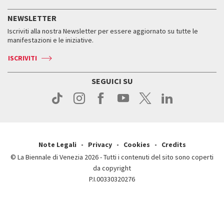
Servizi al pubblico
Storia
FAQ
NEWSLETTER
Come raggiungerci
Orari e sedi
Servizi al pubblico
Iscriviti alla nostra Newsletter per essere aggiornato su tutte le
Contatti
Biglietti
Orari e sedi
Come raggiungerci
manifestazioni e le iniziative.
Press
Servizi al pubblico
News
Contatti
ISCRIVITI
Come raggiungerci
Servizi al pubblico
Press
Contatti
Come raggiungerci
SEGUICI SU
Press
Contatti
Press
Note Legali
Privacy
Cookies
Credits
© La Biennale di Venezia 2026 - Tutti i contenuti del sito sono coperti
da copyright
P.I.00330320276