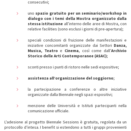
consecutivi;
uno
spazio gratuito per un seminario/workshop in
dialogo con i temi della Mostra organizzato dalla
stessa istituzione
all’interno delle aree di Mostra, con
relative facilities (sono esclusi i giorni di pre-apertura);
speciali condizioni di fruizione delle manifestazioni e
iniziative concomitanti organizzate dai Settori
Danza,
Musica, Teatro
e
Cinema
, così come dall’
Archivio
Storico delle Arti Contemporanee (ASAC)
;
sconti presso i punti di ristoro nelle sedi espositive;
assistenza all’organizzazione del soggiorno
;
la partecipazione a conferenze o altre iniziative
organizzate dalla Biennale negli spazi espositivi;
menzione delle Università e Istituti partecipanti nella
comunicazione ufficiale.
L'adesione al progetto Biennale Sessions è gratuita, regolata da un
protocollo d’intesa. I benefit si estendono a tutti i gruppi provenienti