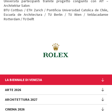
Università partecipanti tramite progetto congiunto con AIT –
Architektur Salon:
BTU Cottbus / ETH Zurich / Pontificia Universidad Catolica de Chile,
Escuela de Architectura / TU Berlin / TU Wien / Veldacadamie
Rotterdam / TU Delft
LA BIENNALE DI VENEZIA
L'Istituzione
ARTE 2026
Cariche istituzionali
ARCHITETTURA 2027
Esposizione
Storia
Direttrice
Luoghi
CINEMA 2026
Mostra