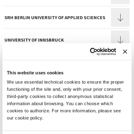
SRH BERLIN UNIVERSITY OF APPLIED SCIENCES
UNIVERSITY OF INNSBRUCK
UNIVERSITÄT KASSEL
This website uses cookies
We use essential technical cookies to ensure the proper
LEIBNIZ UNIVERSITÄT HANNOVER - INSTITUTE
OF URBAN DESIGN AND PLANNING
functioning of the site and, only with your prior consent,
third-party cookies to collect anonymous statistical
information about browsing. You can choose which
cookies to authorize. For more information, please see
TECHNICAL UNIVERSITY OF MUNICH (TUM)
our cookie policy.
UNIVERSITY OF CENTRAL LANCASHIRE - THE