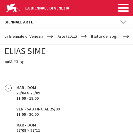
LA BIENNALE DI VENEZIA
BIENNALE ARTE
YOUR
Salta al contenuto principale
ARE
La Biennale di Venezia
Arte (2022)
Il latte dei sogni
HERE
ELIAS SIME
1968, Etiopia
MAR - DOM
23/04 > 25/09
11.00 - 19.00
VEN - SAB FINO AL 25/09
11.00 - 20.00
MAR - DOM
27/09 > 27/11