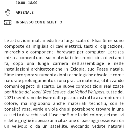
10.00 - 18.00
ARSENALE
INGRESSO CON BIGLIETTO
Le astrazioni multimediali su larga scala di Elias Sime sono
composte da migliaia di cavi elettrici, tasti di digitazione,
microchip e componenti hardware per computer. L’artista
inizia a concentrarsi sui materiali elettronici circa dieci anni
fa, dopo una lunga carriera nell’assemblage e nelle
installazioni architettoniche in Etiopia, suo Paese natale.
Sime incorpora strumentazioni tecnologiche obsolete come
naturale prolungamento di una pratica materica, utilizzando
comuni oggetti di scarto. Le nuove composizioni realizzate
per
Il latte dei sogni
(
Red Leaves
; due
Veiled Whispers
, tutte del
2021) sembrano derivare dalla pittura astratta a campiture di
colore, ma inglobano anche materiali tecnofili, con le
tonalità rosa, verde e viola che si potrebbero trovare in una
cassetta di vecchi cavi. L’uso che Sime fa del colore, dei motivi
e delle griglie è spesso una citazione di paesaggi osservati da
un velivolo o da un satellite, evocando vedute naturali