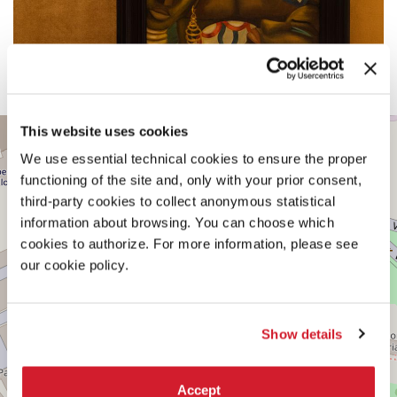
PADIGLIONE
This website uses cookies
+
CENTRALE
We use essential technical cookies to ensure the proper
−
Vedi
functioning of the site and, only with your prior consent,
su
Google
third-party cookies to collect anonymous statistical
Maps
information about browsing. You can choose which
cookies to authorize. For more information, please see
our cookie policy.
Show details
Accept