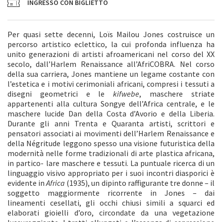
INGRESSO CON BIGLIETTO
Per quasi sette decenni, Loïs Mailou Jones costruisce un
percorso artistico eclettico, la cui profonda influenza ha
unito generazioni di artisti afroamericani nel corso del XX
secolo, dall’Harlem Renaissance all’AfriCOBRA. Nel corso
della sua carriera, Jones mantiene un legame costante con
l’estetica e i motivi cerimoniali africani, compresi i tessuti a
disegni geometrici e le
kifwebe
, maschere striate
appartenenti alla cultura Songye dell’Africa centrale, e le
maschere lucide Dan della Costa d’Avorio e della Liberia.
Durante gli anni Trenta e Quaranta artisti, scrittori e
pensatori associati ai movimenti dell’Harlem Renaissance e
della Négritude leggono spesso una visione futuristica della
modernità nelle forme tradizionali di arte plastica africana,
in partico- lare maschere e tessuti. La puntuale ricerca di un
linguaggio visivo appropriato per i suoi incontri diasporici è
evidente in
Africa
(1935), un dipinto raffigurante tre donne – il
soggetto maggiormente ricorrente in Jones – dai
lineamenti cesellati, gli occhi chiusi simili a squarci ed
elaborati gioielli d’oro, circondate da una vegetazione