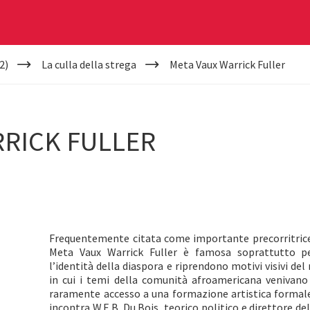
2)
La culla della strega
Meta Vaux Warrick Fuller
RRICK FULLER
Frequentemente citata come importante precorritrice 
Meta Vaux Warrick Fuller è famosa soprattutto p
l’identità della diaspora e riprendono motivi visivi d
in cui i temi della comunità afroamericana venivano
raramente accesso a una formazione artistica formale. 
incontra W.E.B. Du Bois, teorico politico e direttore dell