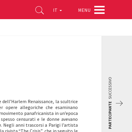
MENU
IT
SUCCESSIVO
dell’Harlem Renaissance, la scultrice
PARTECIPANTE
er opere allegoriche che esaminano
el movimento panafricanista in un’epoca
 spesso censurati e le donne avevano
Negli anni trascorsi a Parigi l’artista
a rivista “The Crisis”, che in seguito le