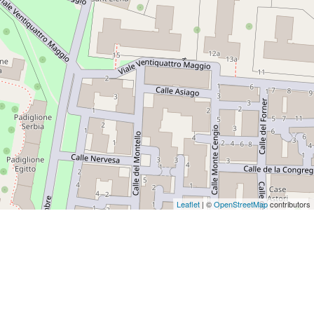
Leaflet
| ©
OpenStreetMap
contributors