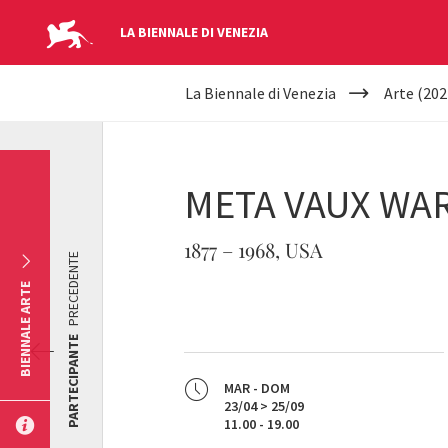
LA BIENNALE DI VENEZIA
YOUR
Salta al contenuto principale
La Biennale di Venezia
Arte (202
ARE
HERE
META VAUX WA
1877 – 1968, USA
PRECEDENTE
BIENNALE ARTE
PARTECIPANTE
MAR - DOM
23/04 > 25/09
11.00 - 19.00