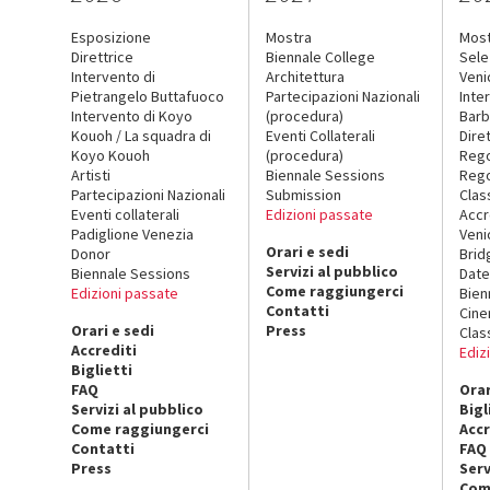
Esposizione
Mostra
Mos
Direttrice
Biennale College
Sele
Intervento di
Architettura
Veni
Pietrangelo Buttafuoco
Partecipazioni Nazionali
Inte
Intervento di Koyo
(procedura)
Barb
Kouoh / La squadra di
Eventi Collaterali
Dire
Koyo Kouoh
(procedura)
Reg
Artisti
Biennale Sessions
Rego
Partecipazioni Nazionali
Submission
Clas
Eventi collaterali
Edizioni passate
Accr
Padiglione Venezia
Veni
Orari e sedi
Donor
Brid
Servizi al pubblico
Biennale Sessions
Date
Come raggiungerci
Edizioni passate
Bien
Contatti
Cin
Orari e sedi
Press
Clas
Accrediti
Ediz
Biglietti
FAQ
Orar
Servizi al pubblico
Bigl
Come raggiungerci
Accr
Contatti
FAQ
Press
Serv
Com