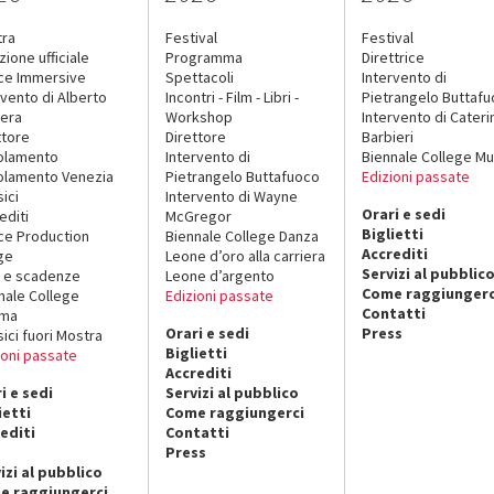
tra
Festival
Festival
zione ufficiale
Programma
Direttrice
ce Immersive
Spettacoli
Intervento di
rvento di Alberto
Incontri - Film - Libri -
Pietrangelo Buttaf
era
Workshop
Intervento di Cateri
ttore
Direttore
Barbieri
olamento
Intervento di
Biennale College Mu
lamento Venezia
Pietrangelo Buttafuoco
Edizioni passate
sici
Intervento di Wayne
Orari e sedi
editi
McGregor
Biglietti
ce Production
Biennale College Danza
Accrediti
ge
Leone d’oro alla carriera
Servizi al pubblic
 e scadenze
Leone d’argento
Come raggiungerc
nale College
Edizioni passate
Contatti
ema
Orari e sedi
Press
sici fuori Mostra
Biglietti
ioni passate
Accrediti
i e sedi
Servizi al pubblico
ietti
Come raggiungerci
editi
Contatti
Press
izi al pubblico
e raggiungerci