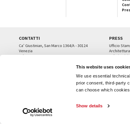
Con
Pre
CONTATTI
PRESS
Ca’ Giustinian, San Marco 1364/A - 30124
Ufficio Stam
Venezia
Architettura
Tel. 041 5218711
Ca’ Giustini
email info@labiennale.org
UFFICI ST
This website uses cookie
TUTTI I CONTATTI
We use essential technical 
prior consent, third-party
can choose which cookies t
© L
Show details