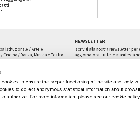
tatti
ss
NEWSLETTER
pa istituzionale / Arte e
Iscriviti alla nostra Newsletter per
 / Cinema / Danza, Musica e Teatro
aggiornato su tutte le manifestazio
an, San Marco 1364/A, Venezia
iniziative.
AMPA
ISCRIVITI
s
cookies to ensure the proper functioning of the site and, only wi
 cookies to collect anonymous statistical information about brows
o authorize. For more information, please see our cookie policy
Note Legali
Privacy
Cookies
Credits
a Biennale di Venezia 2026 - Tutti i contenuti del sito sono coperti da copyr
P.I.00330320276