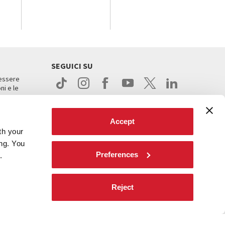
SEGUICI SU
 essere
ni e le
Accept
th your
ing. You
Preferences
.
ight
Reject