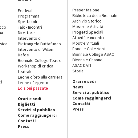
Presentazione
Festival
Biblioteca della Biennale
Programma
Archivio Storico
Spettacoli
Mostre e Attività
uoco
Talk - Incontri
Progetti Speciali
na
Direttore
Attività e incontri
Intervento di
Mostre Virtuali
sica
Pietrangelo Buttafuoco
Fondi e Collezioni
Intervento di Willem
Biennale College ASAC
Dafoe
Biennale Channel
Biennale College Teatro
ASAC DATI
Workshop di critica
Storia
teatrale
o
Leone d’oro alla carriera
Orari e sedi
i
Leone d’argento
News
Edizioni passate
Servizi al pubblico
Come raggiungerci
Orari e sedi
Contatti
Biglietti
Press
Servizi al pubblico
Come raggiungerci
Contatti
Press