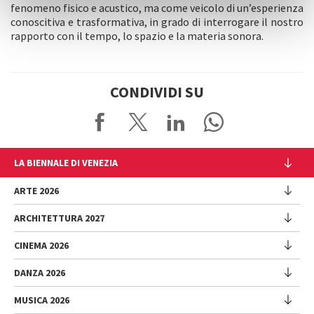
fenomeno fisico e acustico, ma come veicolo di un’esperienza
conoscitiva e trasformativa, in grado di interrogare il nostro
rapporto con il tempo, lo spazio e la materia sonora.
CONDIVIDI SU
LA BIENNALE DI VENEZIA
L'Istituzione
ARTE 2026
Cariche istituzionali
ARCHITETTURA 2027
Esposizione
Storia
Direttrice
Luoghi
CINEMA 2026
Mostra
Intervento di Pietrangelo Buttafuoco
Sponsorship
Biennale College Architettura
DANZA 2026
Intervento di Koyo Kouoh / La squadra di Koyo Kouoh
Mostra
Bacheca Biennale
Partecipazioni Nazionali (procedura)
Artisti
Selezione ufficiale
Sostenibilità ambientale
MUSICA 2026
Eventi Collaterali (procedura)
Festival
Partecipazioni Nazionali
Venice Immersive