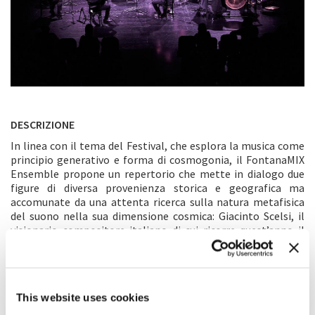
DESCRIZIONE
In linea con il tema del Festival, che esplora la musica come
principio generativo e forma di cosmogonia, il FontanaMIX
Ensemble propone un repertorio che mette in dialogo due
figure di diversa provenienza storica e geografica ma
accomunate da una attenta ricerca sulla natura metafisica
del suono nella sua dimensione cosmica: Giacinto Scelsi, il
visionario compositore italiano di cui ricorre quest’anno il
centoventesimo anniversario della nascita e Vahid Hosseini,
compositore nato a Teheran nel 1984, la cui formazione
abbraccia la musica persiana e le sperimentazioni
occidentali. Di Scelsi, l’ensemble presenta
Mantram
,
Pranam
This website uses cookies
II
e il
Quartetto n. 3
, mentre di Hosseini vengono presentate le
composizioni
Mur
(un canto di lutto della regione degli