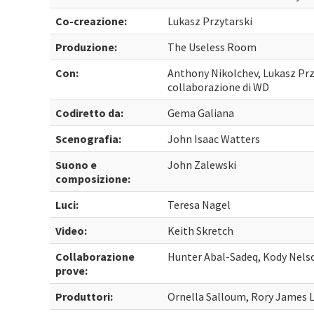
Co-creazione:
Lukasz Przytarski
Produzione:
The Useless Room
Con:
Anthony Nikolchev, Lukasz Przy
collaborazione di WD
Codiretto da:
Gema Galiana
Scenografia:
John Isaac Watters
Suono e
John Zalewski
composizione:
Luci:
Teresa Nagel
Video:
Keith Skretch
Collaborazione
Hunter Abal-Sadeq, Kody Nels
prove:
Produttori:
Ornella Salloum, Rory James 