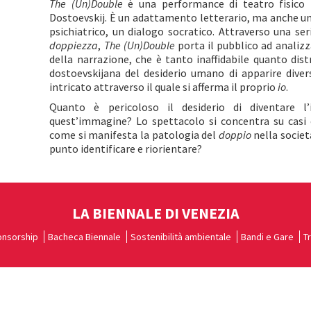
The (Un)Double
è una performance di teatro fisico 
Dostoevskij. È un adattamento letterario, ma anche 
psichiatrico, un dialogo socratico. Attraverso una ser
doppiezza
,
The (Un)Double
porta il pubblico ad analizzar
della narrazione, che è tanto inaffidabile quanto distr
dostoevskijana del desiderio umano di apparire dive
intricato attraverso il quale si afferma il proprio
io
.
Quanto è pericoloso il desiderio di diventare 
quest’immagine? Lo spettacolo si concentra su casi 
come si manifesta la patologia del
doppio
nella societ
punto identificare e riorientare?
LA BIENNALE DI VENEZIA
nsorship
Bacheca Biennale
Sostenibilità ambientale
Bandi e Gare
T