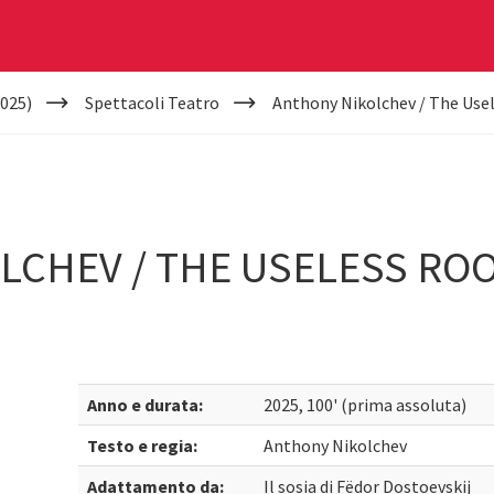
025)
Spettacoli Teatro
Anthony Nikolchev / The Use
CHEV / THE USELESS ROO
Anno e durata:
2025, 100' (prima assoluta)
Testo e regia:
Anthony Nikolchev
Adattamento da:
Il sosia di Fëdor Dostoevskij