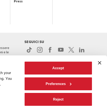
Press
SEGUICI SU
 essere
ni e le
Accept
th your
ing. You
Preferences
.
ight
Reject