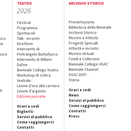
TEATRO
ARCHIVIO STORICO
2026
Presentazione
Festival
Biblioteca della Biennale
Programma
Archivio Storico
Spettacoli
Mostre e Attività
uoco
Talk - Incontri
Progetti Speciali
na
Direttore
Attività e incontri
Intervento di
Mostre Virtuali
sica
Pietrangelo Buttafuoco
Fondi e Collezioni
Intervento di Willem
Biennale College ASAC
Dafoe
Biennale Channel
Biennale College Teatro
ASAC DATI
Workshop di critica
Storia
teatrale
o
Leone d’oro alla carriera
Orari e sedi
i
Leone d’argento
News
Edizioni passate
Servizi al pubblico
Come raggiungerci
Orari e sedi
Contatti
Biglietti
Press
Servizi al pubblico
Come raggiungerci
Contatti