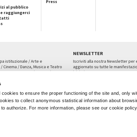
Press
izi al pubblico
e raggiungerci
tatti
ss
NEWSLETTER
pa istituzionale / Arte e
Iscriviti alla nostra Newsletter per
 / Cinema / Danza, Musica e Teatro
aggiornato su tutte le manifestazio
an, San Marco 1364/A, Venezia
iniziative.
AMPA
ISCRIVITI
s
cookies to ensure the proper functioning of the site and, only wi
 cookies to collect anonymous statistical information about brows
o authorize. For more information, please see our cookie policy
Note Legali
Privacy
Cookies
Credits
a Biennale di Venezia 2026 - Tutti i contenuti del sito sono coperti da copyr
P.I.00330320276