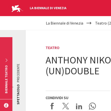
LA BIENNALE DI VENEZIA
YOUR
Salta al contenuto principale
La Biennale di Venezia
Teatro (2
ARE
HERE
TEATRO
ANTHONY NIKOL
PRECEDENTE
(UN)DOUBLE
BIENNALE TEATRO
SPETTACOLO
CONDIVIDI SU