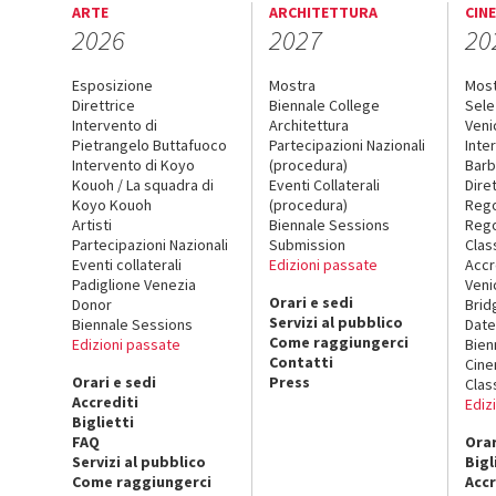
ARTE
ARCHITETTURA
CIN
2026
2027
20
Esposizione
Mostra
Mos
Direttrice
Biennale College
Sele
Intervento di
Architettura
Veni
Pietrangelo Buttafuoco
Partecipazioni Nazionali
Inte
Intervento di Koyo
(procedura)
Barb
Kouoh / La squadra di
Eventi Collaterali
Dire
Koyo Kouoh
(procedura)
Reg
Artisti
Biennale Sessions
Rego
Partecipazioni Nazionali
Submission
Clas
Eventi collaterali
Edizioni passate
Accr
Padiglione Venezia
Veni
Orari e sedi
Donor
Brid
Servizi al pubblico
Biennale Sessions
Date
Come raggiungerci
Edizioni passate
Bien
Contatti
Cin
Orari e sedi
Press
Clas
Accrediti
Ediz
Biglietti
FAQ
Orar
Servizi al pubblico
Bigl
Come raggiungerci
Accr