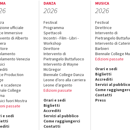
EMA
DANZA
MUSICA
26
2026
2026
tra
Festival
Festival
zione ufficiale
Programma
Direttrice
ce Immersive
Spettacoli
Intervento di
rvento di Alberto
Incontri - Film - Libri -
Pietrangelo Buttaf
era
Workshop
Intervento di Cateri
ttore
Direttore
Barbieri
olamento
Intervento di
Biennale College Mu
lamento Venezia
Pietrangelo Buttafuoco
Edizioni passate
sici
Intervento di Wayne
Orari e sedi
editi
McGregor
Biglietti
ce Production
Biennale College Danza
Accrediti
ge
Leone d’oro alla carriera
Servizi al pubblic
 e scadenze
Leone d’argento
Come raggiungerc
nale College
Edizioni passate
Contatti
ema
Orari e sedi
Press
sici fuori Mostra
Biglietti
ioni passate
Accrediti
i e sedi
Servizi al pubblico
ietti
Come raggiungerci
editi
Contatti