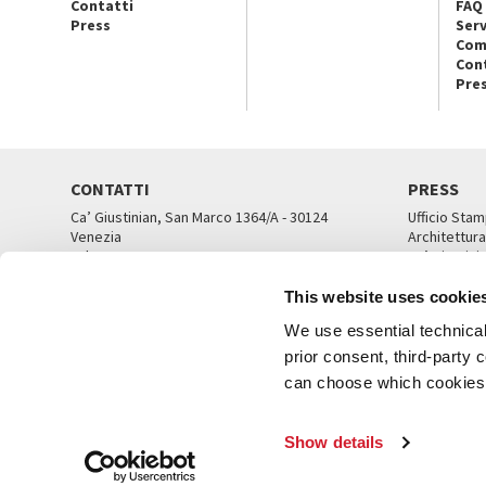
Contatti
FAQ
Press
Serv
Com
Con
Pre
CONTATTI
PRESS
Ca’ Giustinian, San Marco 1364/A - 30124
Ufficio Stam
Venezia
Architettura
Tel. 041 5218711
Ca’ Giustini
email info@labiennale.org
UFFICI ST
This website uses cookie
TUTTI I CONTATTI
We use essential technical 
prior consent, third-party
can choose which cookies t
© L
Show details