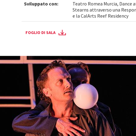
Sviluppato con:
Teatro Romea Murcia, Dance a
Stearns attraverso una Respon
e la CalArts Reef Residency
FOGLIO DI SALA