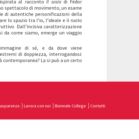
ispirata al racconto
Il sosia
di Fëdor
uno spettacolo di movimento, un esame
ie di autentiche personificazioni della
e lo spazio tra l’io, l’ideale e il ruolo
uttivo. Dall’incisiva caratterizzazione
rsi da come siamo, emerge un viaggio
l’immagine di sé, e da dove viene
estremi di doppiezza, interrogandosi:
à contemporanea? La si può a un certo
rasparenza
Lavora con noi
Biennale College
Contatti