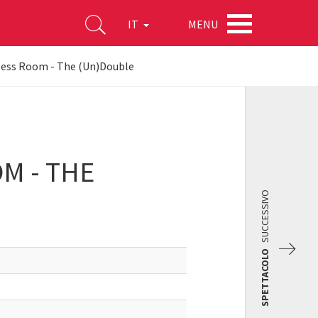
MENU
IT
less Room - The (Un)Double
M - THE
SUCCESSIVO
SPETTACOLO