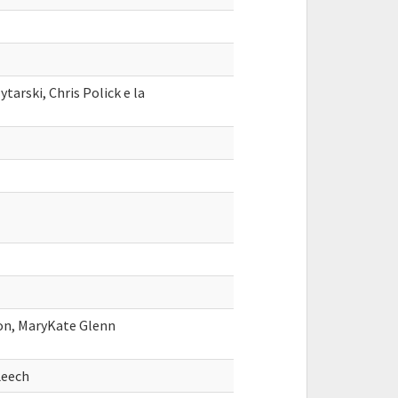
tarski, Chris Polick e la
on, MaryKate Glenn
Leech