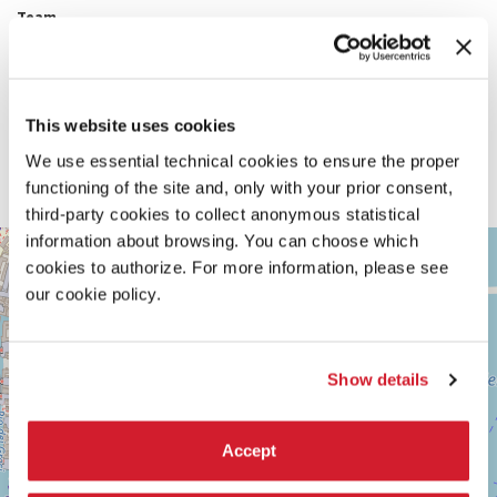
Team
Husam Abusalem, Emilio Distretti, Matteo Lucchetti, Sara Pellegrini
Courtesy
Collezione Fondazione Donnaregina per le arti contemporanee -
Madre, Napoli
Progetto realizzato grazie al sostegno di Italian Council 2021
This website uses cookies
Collaborazione tecnica
orizzontale, Zapoi
We use essential technical cookies to ensure the proper
Con il supporto aggiuntivo di
functioning of the site and, only with your prior consent,
Museo delle Civiltà, Roma; Royal Institute of Art, Stoccolma
third-party cookies to collect anonymous statistical
information about browsing. You can choose which
ARSENALE
+
cookies to authorize. For more information, please see
Vedi
−
our cookie policy.
su
Google
Maps
Show details
Accept