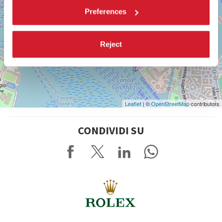
Preferences
Reject
Leaflet
| ©
OpenStreetMap
contributors
CONDIVIDI SU