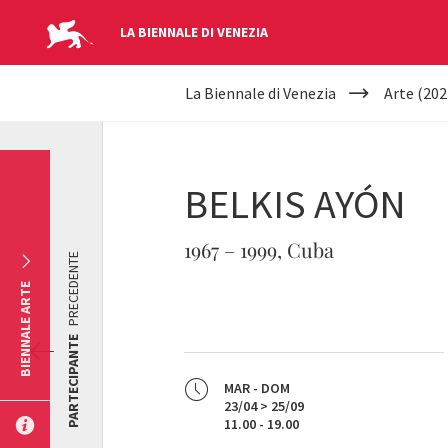
LA BIENNALE DI VENEZIA
YOUR
Salta al contenuto principale
La Biennale di Venezia
Arte (202
ARE
HERE
BELKIS AYÓN
1967 – 1999, Cuba
PRECEDENTE
BIENNALE ARTE
PARTECIPANTE
MAR - DOM
23/04 > 25/09
11.00 - 19.00