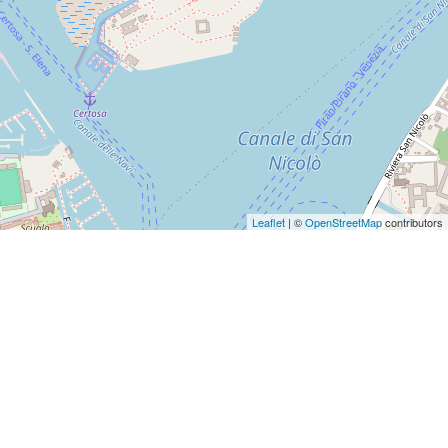
Leaflet
| ©
OpenStreetMap
contributors