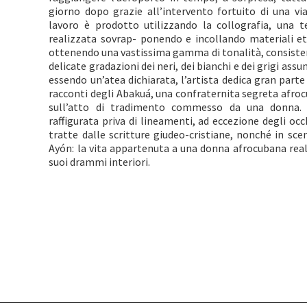
giorno dopo grazie all’intervento fortuito di una viag
lavoro è prodotto utilizzando la collografia, una t
realizzata sovrap- ponendo e incollando materiali e
ottenendo una vastissima gamma di tonalità, consistenz
delicate gradazioni dei neri, dei bianchi e dei grigi a
essendo un’atea dichiarata, l’artista dedica gran parte
racconti degli Abakuá, una confraternita segreta afrocu
sull’atto di tradimento commesso da una donna. 
raffigurata priva di lineamenti, ad eccezione degli oc
tratte dalle scritture giudeo-cristiane, nonché in scen
Ayón: la vita appartenuta a una donna afrocubana reale
suoi drammi interiori.