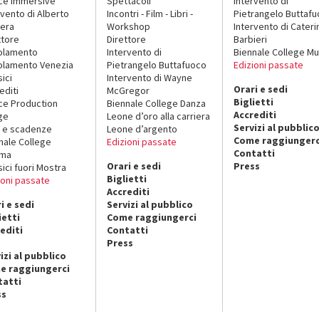
ce Immersive
Spettacoli
Intervento di
rvento di Alberto
Incontri - Film - Libri -
Pietrangelo Buttaf
era
Workshop
Intervento di Cateri
ttore
Direttore
Barbieri
olamento
Intervento di
Biennale College Mu
lamento Venezia
Pietrangelo Buttafuoco
Edizioni passate
sici
Intervento di Wayne
Orari e sedi
editi
McGregor
Biglietti
ce Production
Biennale College Danza
Accrediti
ge
Leone d’oro alla carriera
Servizi al pubblic
 e scadenze
Leone d’argento
Come raggiungerc
nale College
Edizioni passate
Contatti
ema
Orari e sedi
Press
sici fuori Mostra
Biglietti
ioni passate
Accrediti
i e sedi
Servizi al pubblico
ietti
Come raggiungerci
editi
Contatti
Press
izi al pubblico
e raggiungerci
tatti
ss