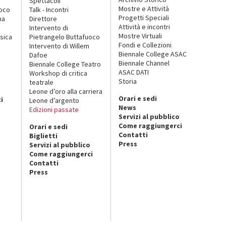
Spettacoli
Mostre e Attività
uoco
Talk - Incontri
Progetti Speciali
na
Direttore
Attività e incontri
Intervento di
Mostre Virtuali
sica
Pietrangelo Buttafuoco
Fondi e Collezioni
Intervento di Willem
Biennale College ASAC
Dafoe
Biennale Channel
Biennale College Teatro
ASAC DATI
Workshop di critica
Storia
teatrale
o
Leone d’oro alla carriera
Orari e sedi
i
Leone d’argento
News
Edizioni passate
Servizi al pubblico
Come raggiungerci
Orari e sedi
Contatti
Biglietti
Press
Servizi al pubblico
Come raggiungerci
Contatti
Press