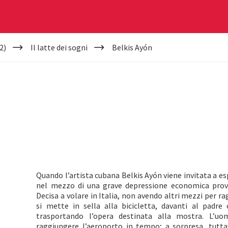
2)
Il latte dei sogni
Belkis Ayón
Quando l’artista cubana Belkis Ayón viene invitata a es
nel mezzo di una grave depressione economica provoc
Decisa a volare in Italia, non avendo altri mezzi per r
si mette in sella alla bicicletta, davanti al padre 
trasportando l’opera destinata alla mostra. L’u
raggiungere l’aeroporto in tempo; a sorpresa, tutta