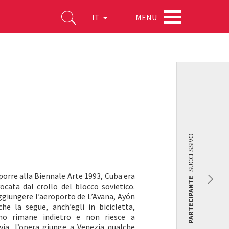
MENU
IT
SUCCESSIVO
porre alla Biennale Arte 1993, Cuba era
PARTECIPANTE
ata dal crollo del blocco sovietico.
aggiungere l’aeroporto de L’Avana, Ayón
che la segue, anch’egli in bicicletta,
omo rimane indietro e non riesce a
via, l’opera giunge a Venezia qualche