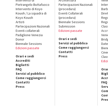
Intervento di
Architettura
Veni
Pietrangelo Buttafuoco
Partecipazioni Nazionali
Inte
Intervento di Koyo
(procedura)
Barb
Kouoh / La squadra di
Eventi Collaterali
Dire
Koyo Kouoh
(procedura)
Reg
Artisti
Biennale Sessions
Rego
Partecipazioni Nazionali
Submission
Clas
Eventi collaterali
Edizioni passate
Accr
Padiglione Venezia
Veni
Orari e sedi
Donor
Brid
Servizi al pubblico
Biennale Sessions
Date
Come raggiungerci
Edizioni passate
Bien
Contatti
Cin
Orari e sedi
Press
Clas
Accrediti
Ediz
Biglietti
FAQ
Orar
Servizi al pubblico
Bigl
Come raggiungerci
Accr
Contatti
FAQ
Press
Serv
Com
Con
Pre