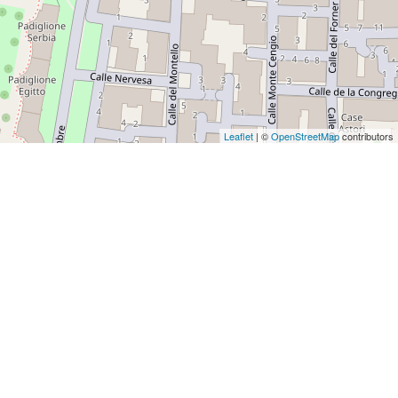
Leaflet
| ©
OpenStreetMap
contributors