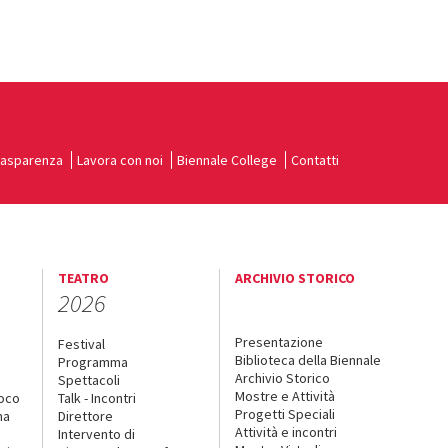
rasparenza
Lavora con noi
Biennale College
Contatti
TEATRO
ARCHIVIO STORICO
2026
Presentazione
Festival
Biblioteca della Biennale
Programma
Archivio Storico
Spettacoli
Mostre e Attività
uoco
Talk - Incontri
Progetti Speciali
na
Direttore
Attività e incontri
Intervento di