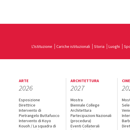
L'Istituzione
Cariche istituzionali
Storia
Luoghi
Spo
ARTE
ARCHITETTURA
CIN
2026
2027
20
Esposizione
Mostra
Mos
Direttrice
Biennale College
Sele
Intervento di
Architettura
Veni
Pietrangelo Buttafuoco
Partecipazioni Nazionali
Inte
Intervento di Koyo
(procedura)
Barb
Kouoh / La squadra di
Eventi Collaterali
Dire