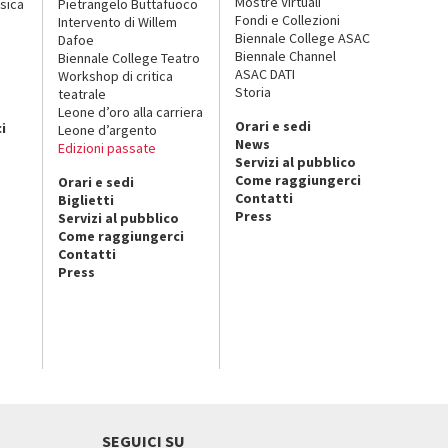
Mostre Virtuali
sica
Pietrangelo Buttafuoco
Fondi e Collezioni
Intervento di Willem
Biennale College ASAC
Dafoe
Biennale Channel
Biennale College Teatro
ASAC DATI
Workshop di critica
Storia
teatrale
o
Leone d’oro alla carriera
Orari e sedi
i
Leone d’argento
News
Edizioni passate
Servizi al pubblico
Come raggiungerci
Orari e sedi
Contatti
Biglietti
Press
Servizi al pubblico
Come raggiungerci
Contatti
Press
SEGUICI SU