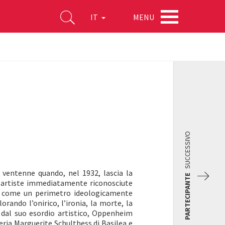
MENU
IT
SUCCESSIVO
ventenne quando, nel 1932, lascia la
PARTECIPANTE
he artiste immediatamente riconosciute
o come un perimetro ideologicamente
ando l’onirico, l’ironia, la morte, la
i dal suo esordio artistico, Oppenheim
ria Marguerite Schulthess di Basilea e