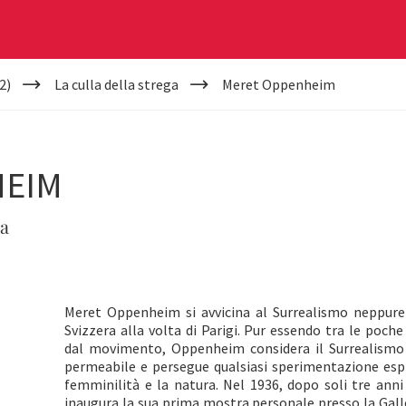
2)
La culla della strega
Meret Oppenheim
HEIM
ra
Meret Oppenheim si avvicina al Surrealismo neppure 
Svizzera alla volta di Parigi. Pur essendo tra le poc
dal movimento, Oppenheim considera il Surrealism
permeabile e persegue qualsiasi sperimentazione esplor
femminilità e la natura. Nel 1936, dopo soli tre ann
inaugura la sua prima mostra personale presso la Galle