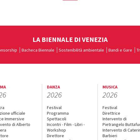
LA BIENNALE DI VENEZIA
nsorship
Bacheca Biennale
Sostenibilità ambientale
Bandi e Gare
T
EMA
DANZA
MUSICA
26
2026
2026
tra
Festival
Festival
zione ufficiale
Programma
Direttrice
ce Immersive
Spettacoli
Intervento di
rvento di Alberto
Incontri - Film - Libri -
Pietrangelo Buttaf
era
Workshop
Intervento di Cateri
ttore
Direttore
Barbieri