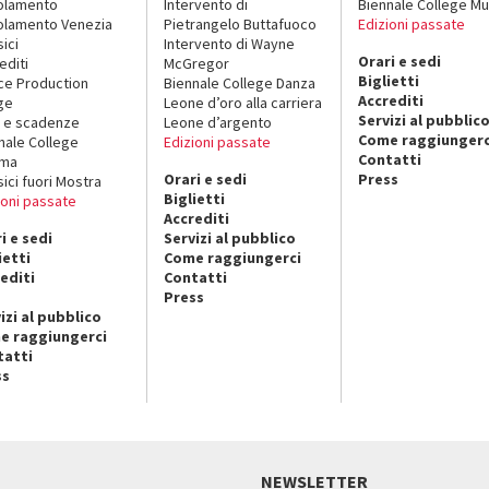
olamento
Intervento di
Biennale College Mu
lamento Venezia
Pietrangelo Buttafuoco
Edizioni passate
sici
Intervento di Wayne
Orari e sedi
editi
McGregor
Biglietti
ce Production
Biennale College Danza
Accrediti
ge
Leone d’oro alla carriera
Servizi al pubblic
 e scadenze
Leone d’argento
Come raggiungerc
nale College
Edizioni passate
Contatti
ema
Orari e sedi
Press
sici fuori Mostra
Biglietti
ioni passate
Accrediti
i e sedi
Servizi al pubblico
ietti
Come raggiungerci
editi
Contatti
Press
izi al pubblico
e raggiungerci
tatti
ss
NEWSLETTER