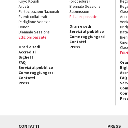
Koyo Kouoh
(procedura)
Reg
Artisti
Biennale Sessions
Rego
Partecipazioni Nazionali
Submission
Clas
Eventi collaterali
Edizioni passate
Accr
Padiglione Venezia
Veni
Orari e sedi
Donor
Brid
Servizi al pubblico
Biennale Sessions
Date
Come raggiungerci
Edizioni passate
Bien
Contatti
Cin
Orari e sedi
Press
Clas
Accrediti
Ediz
Biglietti
FAQ
Orar
Servizi al pubblico
Bigl
Come raggiungerci
Accr
Contatti
FAQ
Press
Serv
Com
Con
Pre
CONTATTI
PRESS