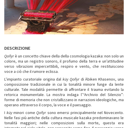
DESCRIZIONE
Qoñyr
è un concetto chiave della della cosmologia kazaka: non solo un
colore, ma un registro sonoro, il profumo della terra e un’attitudine
verso vibrazioni impercettibili, respiro e vento, che restituiscono
voce a ciò che il rumore eclissa.
L’impianto curatoriale origina dal
küy Qoñyr
di Äbiken Khasenov, una
composizione tradizionale in cui la tonalità minore funge da lente
culturale. Tale modalità permette di affrontare il trauma evitando la
retorica monumentale. La mostra indaga l’“Archivio del Silenzio”:
forme di memoria che non cristallizzano in narrazioni ideologiche, ma
operano attraverso il corpo, la voce e il paesaggio.
I
küy
minori come
Qoñyr
sono emersi principalmente nel Novecento.
Nelle fasi più antiche della cultura musicale kazaka predominavano le
tonalità maggiori; nelle composizioni sulla morte, questa era