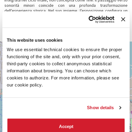
integrata nel ciclo vitale, non concepita come fine. Il passaggio verso
sonorità minori coincide con una profonda trasformazione
dell’esperienza storica. Nel suo insieme, l’esposizione configura un
soggetto ibrido che emerge all’intersezione tra mito e tecnologia,
archivio e corpo, violenza storica e memoria della steppa,
traducendo l’esperienza vissuta in una voce-
qoñyr
dalle stratificate
risonanze identitarie.
This website uses cookies
VENEZIA,
+
We use essential technical cookies to ensure the proper
CASTELLO
2148
functioning of the site and, only with your prior consent,
−
third-party cookies to collect anonymous statistical
Vedi
su
information about browsing. You can choose which
Google
cookies to authorize. For more information, please see
Maps
our cookie policy.
Show details
Accept