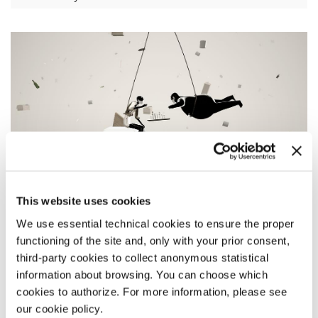
This website uses cookies
We use essential technical cookies to ensure the proper
functioning of the site and, only with your prior consent,
third-party cookies to collect anonymous statistical
SINOSSI
information about browsing. You can choose which
Gravidade VR
è un viaggio scatenato in un mondo caotico. In
cookies to authorize. For more information, please see
questa esperienza, si seguono gli ultimi attimi della vita di
our cookie policy.
due fratelli che cadono nel vuoto per quindici minuti. Un