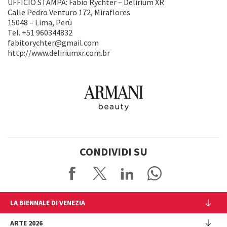
UFFICIO STAMPA: Fabio Rychter – Delirium XR
Calle Pedro Venturo 172, Miraflores
15048 – Lima, Perù
Tel. +51 960344832
fabitorychter@gmail.com
http://www.deliriumxr.com.br
CONDIVIDI SU
LA BIENNALE DI VENEZIA
L'Istituzione
ARTE 2026