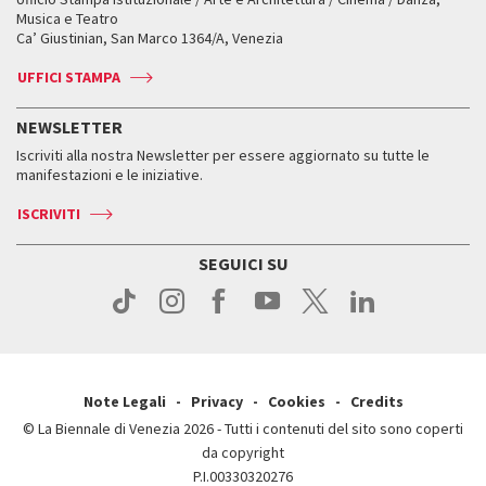
Fondi e Collezioni
Servizi al pubblico
Servizi al pubblico
Orari e sedi
Leone d’oro alla carriera
Musica e Teatro
Biennale College ASAC
Come raggiungerci
Orari e sedi
Come raggiungerci
Ca’ Giustinian, San Marco 1364/A, Venezia
Biglietti
Leone d’argento
Biennale Channel
Contatti
Biglietti
Contatti
Accrediti
Edizioni passate
UFFICI STAMPA
ASAC DATI
Press
Accrediti
Press
Servizi al pubblico
Storia
FAQ
NEWSLETTER
Come raggiungerci
Orari e sedi
Servizi al pubblico
Iscriviti alla nostra Newsletter per essere aggiornato su tutte le
Contatti
Biglietti
Orari e sedi
Come raggiungerci
manifestazioni e le iniziative.
Press
Servizi al pubblico
News
Contatti
ISCRIVITI
Come raggiungerci
Servizi al pubblico
Press
Contatti
Come raggiungerci
SEGUICI SU
Press
Contatti
Press
Note Legali
Privacy
Cookies
Credits
© La Biennale di Venezia 2026 - Tutti i contenuti del sito sono coperti
da copyright
P.I.00330320276