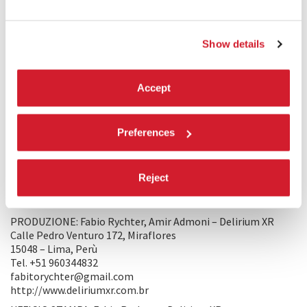
tragitto commovente ed eccitante in un universo surreale
senza terreno sotto i piedi. Una parabola, una favola,
un’esperienza interattiva.
Show details
COMMENTO DEI REGISTI
Accept
Frequentemente si sogna di cadere, ed è un incubo. È stato
interessante pensare, girando
Gravidade
, che cadere non
fosse spaventoso, ma normale.
Gravidade
inizialmente
Preferences
doveva essere un cortometraggio, ma più la produzione
andava avanti, più ci siamo resi conto che l’universo del
racconto sarebbe stato ideale per un’esperienza VR.
Reject
PRODUZIONE/DISTRIBUZIONE
PRODUZIONE: Fabio Rychter, Amir Admoni – Delirium XR
Calle Pedro Venturo 172, Miraflores
15048 – Lima, Perù
Tel. +51 960344832
fabitorychter@gmail.com
http://www.deliriumxr.com.br