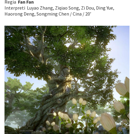
Regia
Fan Fan
Interpreti Luyao Zhang, Ziqiao Song, Zi Dou, Ding Yue,
Haorong Deng, Songming Chen / Cina / 20’