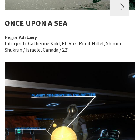
ONCE UPON A SEA
Regia
Adi Lavy
Interpreti Catherine Kidd, Eli Raz, Ronit Hillel, Shimon
Shukrun / Israele, Canada / 22’