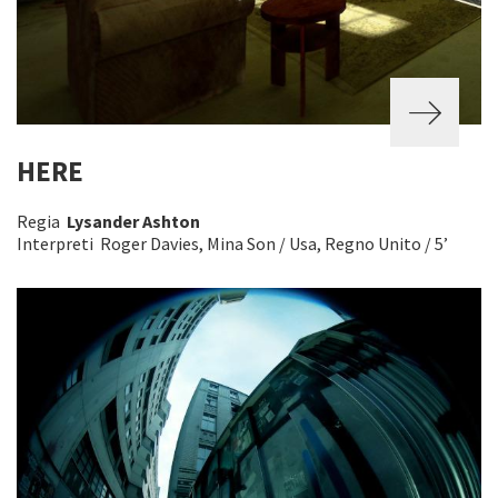
HERE
Regia
Lysander Ashton
Interpreti Roger Davies, Mina Son / Usa, Regno Unito / 5’