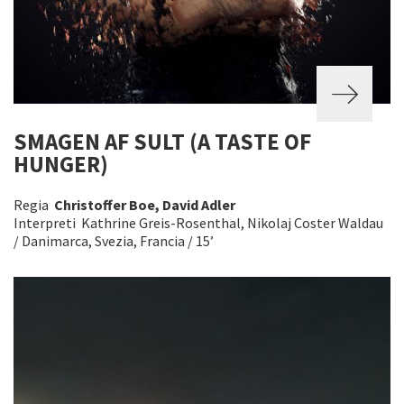
SMAGEN AF SULT (A TASTE OF
HUNGER)
Regia
Christoffer Boe, David Adler
Interpreti Kathrine Greis-Rosenthal, Nikolaj Coster Waldau
/ Danimarca, Svezia, Francia / 15’