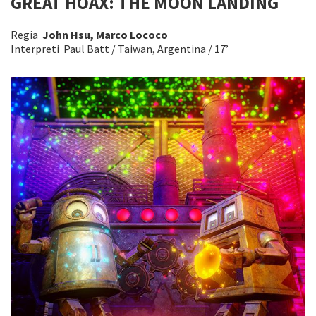
GREAT HOAX: THE MOON LANDING
Regia
John Hsu, Marco Lococo
Interpreti Paul Batt / Taiwan, Argentina / 17’