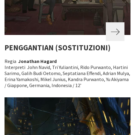
PENGGANTIAN (SOSTITUZIONI)
Regia
Jonathan Hagard
Interpreti John Navid, Tri Yuliantini, Rido Purwanto, Hartini
Sarimo, Galih Budi Oetomo, Septatiana Effendi, Adrian Mulya,
Erina Yamakoshi, Mikel Junius, Kandra Purwanto, Yu Akiyama
/ Giappone, Germania, Indonesia / 12’