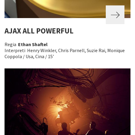
AJAX ALL POWERFUL
Regia
Ethan Shaftel
Interpreti Henry Winkler, Chris Parnell, Suzie Rai, Monique
Coppola / Usa, Cina / 15’