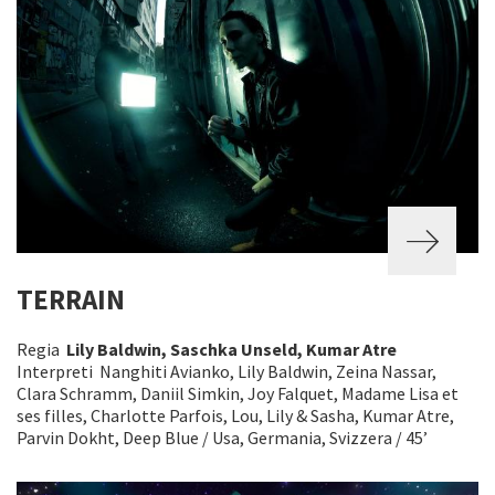
TERRAIN
Regia
Lily Baldwin, Saschka Unseld, Kumar Atre
Interpreti Nanghiti Avianko, Lily Baldwin, Zeina Nassar,
Clara Schramm, Daniil Simkin, Joy Falquet, Madame Lisa et
ses filles, Charlotte Parfois, Lou, Lily & Sasha, Kumar Atre,
Parvin Dokht, Deep Blue / Usa, Germania, Svizzera / 45’