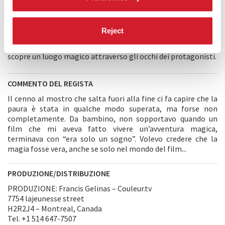
Un bambino chiede alla sorella maggiore come è riuscita a
non avere più paura del buio. Lei lo conduce attraverso una
seria di onirici tableaux in cui tutto prende vita e grazie ai
Reject
quali il bambino impara ad affrontare le proprie paure.
Au
pays du cancre mou
è un film meditativo il cui spettatore
scopre un luogo magico attraverso gli occhi dei protagonisti.
COMMENTO DEL REGISTA
Il cenno al mostro che salta fuori alla fine ci fa capire che la
paura è stata in qualche modo superata, ma forse non
completamente. Da bambino, non sopportavo quando un
film che mi aveva fatto vivere un’avventura magica,
terminava con “era solo un sogno”. Volevo credere che la
magia fosse vera, anche se solo nel mondo del film...
PRODUZIONE/DISTRIBUZIONE
PRODUZIONE: Francis Gelinas – Couleur.tv
7754 lajeunesse street
H2R2J4 – Montreal, Canada
Tel. +1 514 647-7507