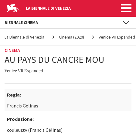
LA BIENNALE DI VENEZIA
BIENNALE CINEMA
YOUR
Salta al contenuto principale
ARE
La Biennale di Venezia
Cinema (2020)
Venice VR Expanded
HERE
CINEMA
AU PAYS DU CANCRE MOU
Venice VR Expanded
Regia:
Francis Gelinas
Produzione:
couleur.tv (Francis Gélinas)