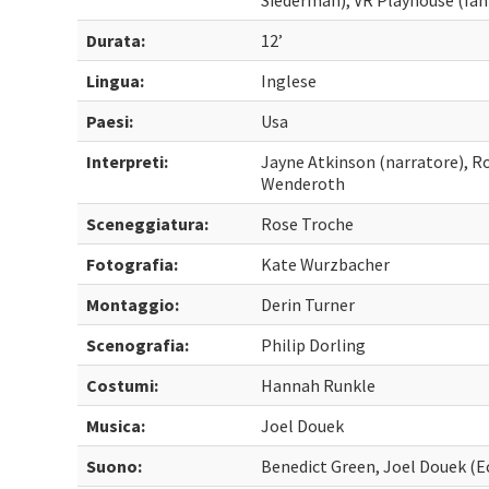
Siederman), VR Playhouse (Ian
Durata:
12’
Lingua:
Inglese
Paesi:
Usa
Interpreti:
Jayne Atkinson (narratore), Ro
Wenderoth
Sceneggiatura:
Rose Troche
Fotografia:
Kate Wurzbacher
Montaggio:
Derin Turner
Scenografia:
Philip Dorling
Costumi:
Hannah Runkle
Musica:
Joel Douek
Suono:
Benedict Green, Joel Douek (E