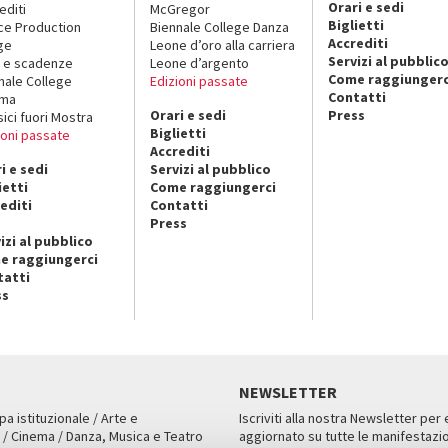
Orari e sedi
editi
McGregor
Biglietti
ce Production
Biennale College Danza
Accrediti
ge
Leone d’oro alla carriera
Servizi al pubblic
 e scadenze
Leone d’argento
Come raggiungerc
nale College
Edizioni passate
Contatti
ema
Orari e sedi
Press
sici fuori Mostra
Biglietti
ioni passate
Accrediti
i e sedi
Servizi al pubblico
ietti
Come raggiungerci
editi
Contatti
Press
izi al pubblico
e raggiungerci
tatti
ss
NEWSLETTER
pa istituzionale / Arte e
Iscriviti alla nostra Newsletter per
 / Cinema / Danza, Musica e Teatro
aggiornato su tutte le manifestazio