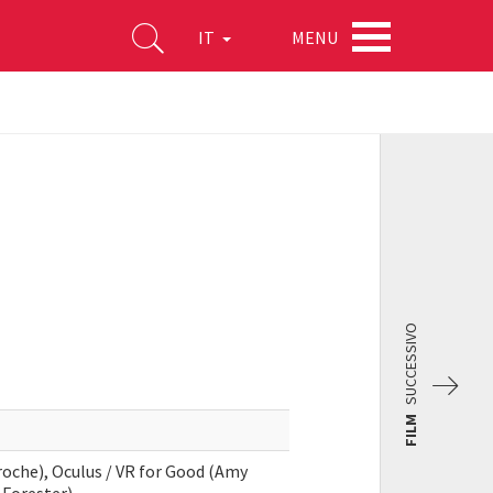
MENU
IT
SUCCESSIVO
FILM
roche), Oculus / VR for Good (Amy