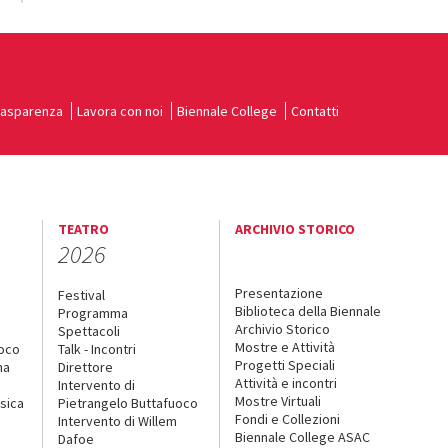
rasparenza
Lavora con noi
Biennale College
Contatti
TEATRO
ARCHIVIO STORICO
2026
Presentazione
Festival
Biblioteca della Biennale
Programma
Archivio Storico
Spettacoli
Mostre e Attività
uoco
Talk - Incontri
Progetti Speciali
na
Direttore
Attività e incontri
Intervento di
Mostre Virtuali
sica
Pietrangelo Buttafuoco
Fondi e Collezioni
Intervento di Willem
Biennale College ASAC
Dafoe