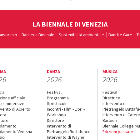
LA BIENNALE DI VENEZIA
nsorship
Bacheca Biennale
Sostenibilità ambientale
Bandi e Gare
T
EMA
DANZA
MUSICA
26
2026
2026
tra
Festival
Festival
zione ufficiale
Programma
Direttrice
ce Immersive
Spettacoli
Intervento di
rvento di Alberto
Incontri - Film - Libri -
Pietrangelo Buttaf
era
Workshop
Intervento di Cateri
ttore
Direttore
Barbieri
olamento
Intervento di
Biennale College Mu
lamento Venezia
Pietrangelo Buttafuoco
Edizioni passate
sici
Intervento di Wayne