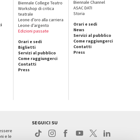
Biennale Channel
Biennale College Teatro
ASAC DATI
Workshop di critica
Storia
teatrale
o
Leone d’oro alla carriera
Orari e sedi
i
Leone d’argento
News
Edizioni passate
Servizi al pubblico
Come raggiungerci
Orari e sedi
Contatti
Biglietti
Press
Servizi al pubblico
Come raggiungerci
Contatti
Press
SEGUICI SU
 essere
ni e le