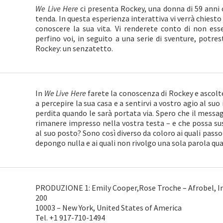
We Live Here
ci presenta Rockey, una donna di 59 anni c
tenda. In questa esperienza interattiva vi verrà chiesto 
conoscere la sua vita. Vi renderete conto di non esse
perfino voi, in seguito a una serie di sventure, potres
Rockey: un senzatetto.
In
We Live Here
farete la conoscenza di Rockey e ascolte
a percepire la sua casa e a sentirvi a vostro agio al suo
perdita quando le sarà portata via. Spero che il messa
rimanere impresso nella vostra testa – e che possa su
al suo posto? Sono così diverso da coloro ai quali pass
depongo nulla e ai quali non rivolgo una sola parola q
PRODUZIONE 1: Emily Cooper,Rose Troche – Afrobel, I
200
10003 – New York, United States of America
Tel. +1 917-710-1494