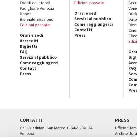
Eventi collaterali
Edizioni passate
Accr
Padiglione Venezia
Veni
Orari e sedi
Donor
Brid
Servizi al pubblico
Biennale Sessions
Date
Come raggiungerci
Edizioni passate
Bien
Contatti
Cin
Orari e sedi
Press
Clas
Accrediti
Ediz
Biglietti
FAQ
Orar
Servizi al pubblico
Bigl
Come raggiungerci
Accr
Contatti
FAQ
Press
Serv
Com
Con
Pre
CONTATTI
PRESS
Ca’ Giustinian, San Marco 1364/A - 30124
Ufficio Stam
Venezia
Architettura