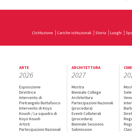
L'Istituzione
Cariche istituzionali
Storia
Luoghi
Spo
ARTE
ARCHITETTURA
CIN
2026
2027
20
Esposizione
Mostra
Mos
Direttrice
Biennale College
Sele
Intervento di
Architettura
Veni
Pietrangelo Buttafuoco
Partecipazioni Nazionali
Inte
Intervento di Koyo
(procedura)
Barb
Kouoh / La squadra di
Eventi Collaterali
Dire
Koyo Kouoh
(procedura)
Reg
Artisti
Biennale Sessions
Rego
Partecipazioni Nazionali
Submission
Clas