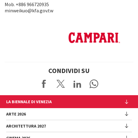
Mob. +886 966720935
minweikuo@kfa.gov.tw
CONDIVIDI SU
LA BIENNALE DI VENEZIA
L'Istituzione
ARTE 2026
Cariche istituzionali
ARCHITETTURA 2027
Esposizione
Storia
Direttrice
Luoghi
CINEMA 2026