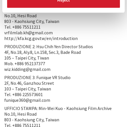
PRODUZIONE/DISTRIBUZIONE
PRODUZIONE 1: Kaohsiung Film Archive
No.10, Hesi Road
803 - Kaohsiung City, Taiwan
Tel. +886 75511211
vrfilmlab.kh@gmail.com
http://kfa.kcg.gov.tw/en/introduction
PRODUZIONE 2: Hsu Chih Yen Director Studios
4F, No.18, Aly.8, Ln.158, Sec.3, Bade Road
105 – Taipei City, Tiwan
Mob. +886 952137377
wiz.kidding@gmail.com
PRODUZIONE 3: Funique VR Studio
2F, No.46, Ganzhou Street
103 – Taipei City, Taiwan
Tel. +886 225573601
funique360@gmail.com
UFFICIO STAMPA: Min-Wei Kuo - Kaohsiung Film Archive
No.10, Hesi Road
803 - Kaohsiung City, Taiwan
Tel. +886 75511211