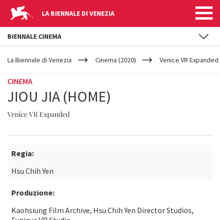
LA BIENNALE DI VENEZIA
BIENNALE CINEMA
YOUR
Salta al contenuto principale
ARE
La Biennale di Venezia
Cinema (2020)
Venice VR Expanded
HERE
CINEMA
JIOU JIA (HOME)
Venice VR Expanded
Regia:
Hsu Chih Yen
Produzione:
Kaohsiung Film Archive, Hsu Chih Yen Director Studios,