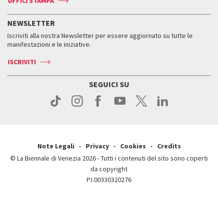
UFFICI STAMPA
ASAC DATI
Press
Accrediti
Press
Servizi al pubblico
Storia
FAQ
NEWSLETTER
Come raggiungerci
Orari e sedi
Servizi al pubblico
Iscriviti alla nostra Newsletter per essere aggiornato su tutte le
Contatti
Biglietti
Orari e sedi
Come raggiungerci
manifestazioni e le iniziative.
Press
Servizi al pubblico
News
Contatti
ISCRIVITI
Come raggiungerci
Servizi al pubblico
Press
Contatti
Come raggiungerci
SEGUICI SU
Press
Contatti
Press
Note Legali
Privacy
Cookies
Credits
© La Biennale di Venezia 2026 - Tutti i contenuti del sito sono coperti
da copyright
P.I.00330320276