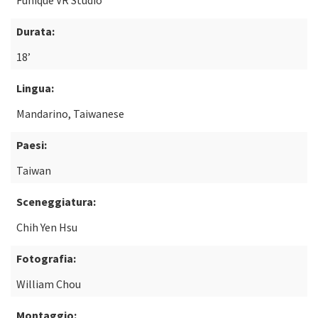
Funique VR Studio
Durata:
18’
Lingua:
Mandarino, Taiwanese
Paesi:
Taiwan
Sceneggiatura:
Chih Yen Hsu
Fotografia:
William Chou
Montaggio: