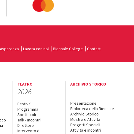
rasparenza
Lavora con noi
Biennale College
Contatti
TEATRO
ARCHIVIO STORICO
2026
Presentazione
Festival
Biblioteca della Biennale
Programma
Archivio Storico
Spettacoli
Mostre e Attività
uoco
Talk - Incontri
Progetti Speciali
na
Direttore
Attività e incontri
Intervento di