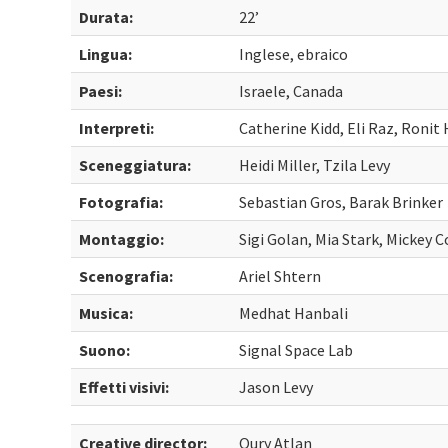
Durata:
22’
Lingua:
Inglese, ebraico
Paesi:
Israele, Canada
Interpreti:
Catherine Kidd, Eli Raz, Ronit
Sceneggiatura:
Heidi Miller, Tzila Levy
Fotografia:
Sebastian Gros, Barak Brinker
Montaggio:
Sigi Golan, Mia Stark, Mickey 
Scenografia:
Ariel Shtern
Musica:
Medhat Hanbali
Suono:
Signal Space Lab
Effetti visivi:
Jason Levy
Creative director:
Oury Atlan