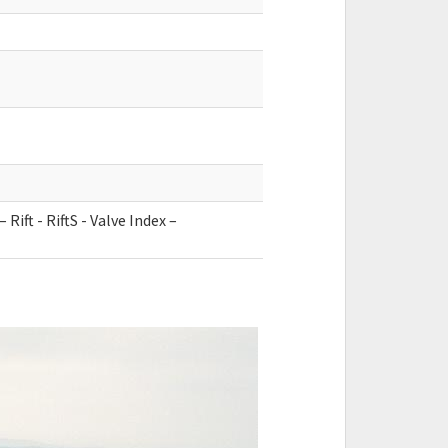
n
Rift - RiftS - Valve Index –