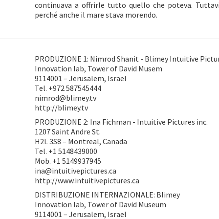
continuava a offrirle tutto quello che poteva. Tutta
perché anche il mare stava morendo.
PRODUZIONE 1: Nimrod Shanit - Blimey Intuitive Pictu
Innovation lab, Tower of David Musem
9114001 – Jerusalem, Israel
Tel. +972 587545444
nimrod@blimey.tv
http://blimey.tv
PRODUZIONE 2: Ina Fichman - Intuitive Pictures inc.
1207 Saint Andre St.
H2L 3S8 – Montreal, Canada
Tel. +1 5148439000
Mob. +1 5149937945
ina@intuitivepictures.ca
http://www.intuitivepictures.ca
DISTRIBUZIONE INTERNAZIONALE: Blimey
Innovation lab, Tower of David Museum
9114001 – Jerusalem, Israel