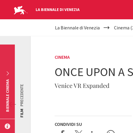
LA BIENNALE DI VENEZIA
YOUR
Salta al contenuto principale
La Biennale di Venezia
Cinema (
ARE
HERE
CINEMA
ONCE UPON A 
BIENNALE CINEMA
Venice VR Expanded
PRECEDENTE
FILM
CONDIVIDI SU