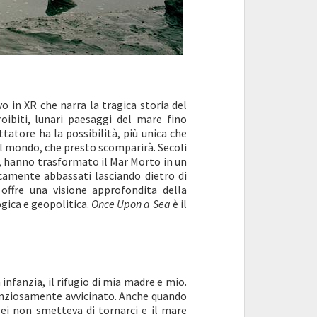
 in XR che narra la tragica storia del
oibiti, lunari paesaggi del mare fino
ttatore ha la possibilità, più unica che
del mondo, che presto scomparirà. Secoli
, hanno trasformato il Mar Morto in un
icamente abbassati lasciando dietro di
offre una visione approfondita della
gica e geopolitica.
Once Upon a Sea
è il
infanzia, il rifugio di mia madre e mio.
silenziosamente avvicinato. Anche quando
lei non smetteva di tornarci e il mare