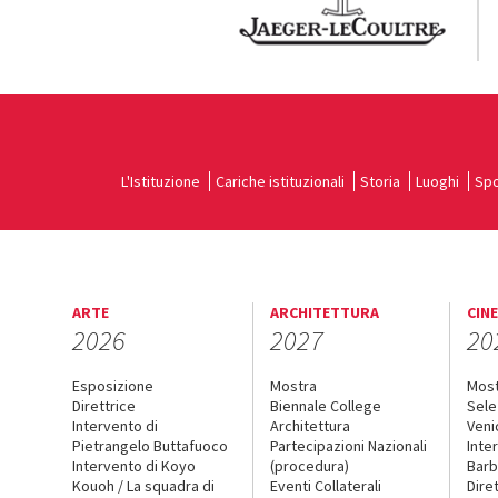
L'Istituzione
Cariche istituzionali
Storia
Luoghi
Spo
ARTE
ARCHITETTURA
CIN
2026
2027
20
Esposizione
Mostra
Mos
Direttrice
Biennale College
Sele
Intervento di
Architettura
Veni
Pietrangelo Buttafuoco
Partecipazioni Nazionali
Inte
Intervento di Koyo
(procedura)
Barb
Kouoh / La squadra di
Eventi Collaterali
Dire