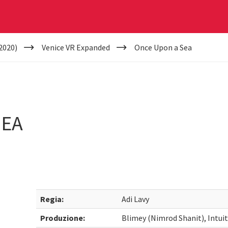
2020)
Venice VR Expanded
Once Upon a Sea
SEA
Regia:
Adi Lavy
Produzione:
Blimey (Nimrod Shanit), Intuit