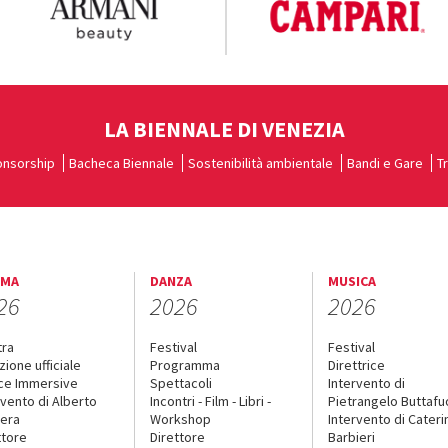
LA BIENNALE DI VENEZIA
nsorship
Bacheca Biennale
Sostenibilità ambientale
Bandi e Gare
T
EMA
DANZA
MUSICA
26
2026
2026
tra
Festival
Festival
zione ufficiale
Programma
Direttrice
ce Immersive
Spettacoli
Intervento di
rvento di Alberto
Incontri - Film - Libri -
Pietrangelo Buttaf
era
Workshop
Intervento di Cateri
ttore
Direttore
Barbieri