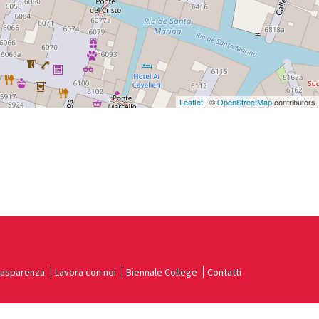
Leaflet
| ©
OpenStreetMap
contributors
rasparenza
Lavora con noi
Biennale College
Contatti