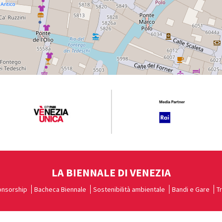
LA BIENNALE DI VENEZIA
nsorship
Bacheca Biennale
Sostenibilità ambientale
Bandi e Gare
T