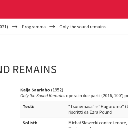
021)
Programma
Only the sound remains
ND REMAINS
Kaija Saariaho
(1952)
Only the Sound Remains
opera in due parti (2016, 100’)
Testi:
“Tsunemasa” e “Hagoromo” (te
riscritti da Ezra Pound
Solisti:
Michał Sławecki controtenore, 