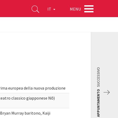
MENU
IT
SUCCESSIVO
 prima europea della nuova produzione
APPUNTAMENTO
atro classico giapponese Nō)
Bryan Murray baritono, Kaiji