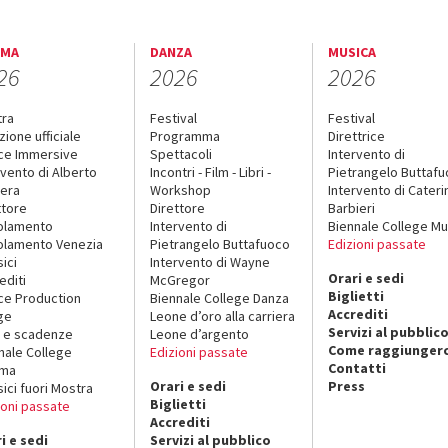
EMA
DANZA
MUSICA
26
2026
2026
tra
Festival
Festival
zione ufficiale
Programma
Direttrice
ce Immersive
Spettacoli
Intervento di
rvento di Alberto
Incontri - Film - Libri -
Pietrangelo Buttaf
era
Workshop
Intervento di Cateri
ttore
Direttore
Barbieri
olamento
Intervento di
Biennale College Mu
lamento Venezia
Pietrangelo Buttafuoco
Edizioni passate
sici
Intervento di Wayne
Orari e sedi
editi
McGregor
Biglietti
ce Production
Biennale College Danza
Accrediti
ge
Leone d’oro alla carriera
Servizi al pubblic
 e scadenze
Leone d’argento
Come raggiungerc
nale College
Edizioni passate
Contatti
ema
Orari e sedi
Press
sici fuori Mostra
Biglietti
ioni passate
Accrediti
i e sedi
Servizi al pubblico