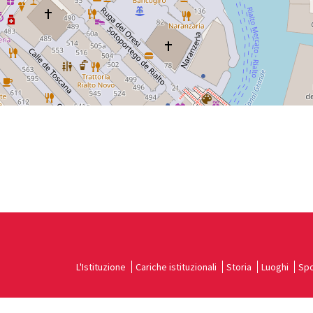
L'Istituzione
Cariche istituzionali
Storia
Luoghi
Spo