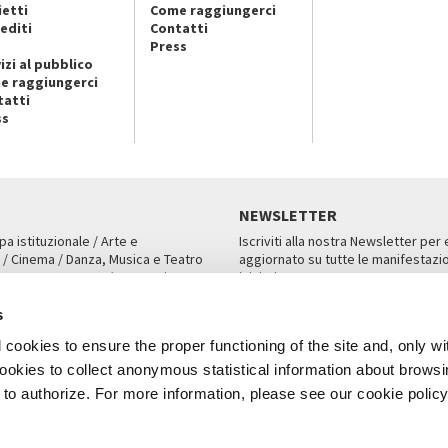
ietti
Come raggiungerci
editi
Contatti
Press
izi al pubblico
e raggiungerci
tatti
ss
NEWSLETTER
pa istituzionale / Arte e
Iscriviti alla nostra Newsletter per
 / Cinema / Danza, Musica e Teatro
aggiornato su tutte le manifestazio
an, San Marco 1364/A, Venezia
iniziative.
AMPA
ISCRIVITI
s
cookies to ensure the proper functioning of the site and, only wi
 cookies to collect anonymous statistical information about brows
o authorize. For more information, please see our cookie policy
Note Legali
Privacy
Cookies
Credits
a Biennale di Venezia 2026 - Tutti i contenuti del sito sono coperti da copyr