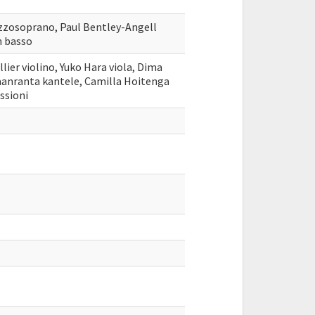
ezzosoprano, Paul Bentley-Angell
n basso
lier violino, Yuko Hara viola, Dima
kaanranta kantele, Camilla Hoitenga
ssioni