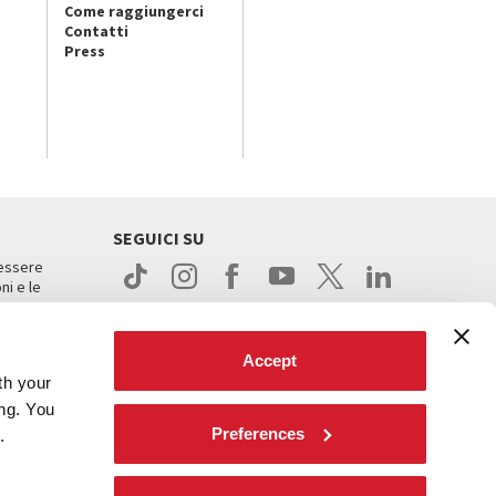
Come raggiungerci
Contatti
Press
SEGUICI SU
 essere
ni e le
Accept
th your
ing. You
Preferences
.
ight