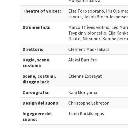
Moriyama danza
Theatre of Voices:
Else Torp soprano, Iris Oja m
tenore, Jakob Bloch Jesperse
Strumentisti:
Marco Thèves violino, Léo Maril
Tsypkin violoncello, Eija Kan
flauto, Mitsunori Kambe percu
Direttore:
Clement Mao-Takacs
Regia, scene,
Aleksi Barrière
costumi:
Scene, costumi,
Étienne Exbrayat
disegno luci:
Coreografia:
Kaiji Moriyama
Design del suono:
Christophe Lebreton
Ingegnere del
Timo Kurkikangas
suono: