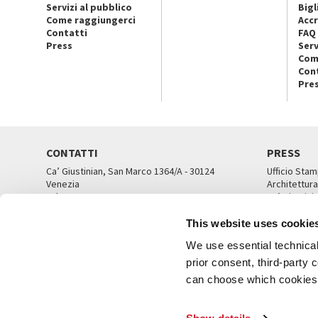
Servizi al pubblico
Bigl
Come raggiungerci
Accr
Contatti
FAQ
Press
Serv
Com
Con
Pre
CONTATTI
PRESS
Ca’ Giustinian, San Marco 1364/A - 30124
Ufficio Stam
Venezia
Architettura
Tel. 041 5218711
Ca’ Giustini
email info@labiennale.org
UFFICI ST
This website uses cookie
TUTTI I CONTATTI
We use essential technical 
prior consent, third-party
can choose which cookies t
© L