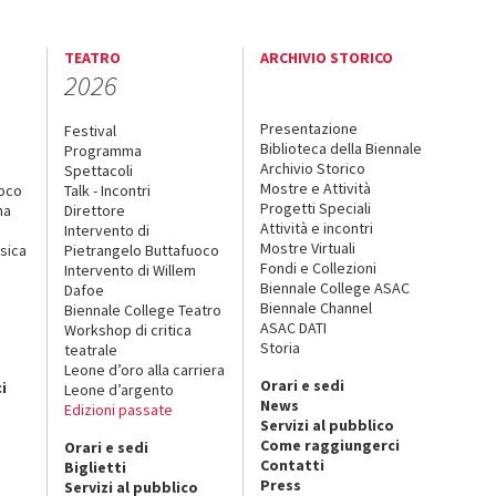
TEATRO
ARCHIVIO STORICO
2026
Presentazione
Festival
Biblioteca della Biennale
Programma
Archivio Storico
Spettacoli
Mostre e Attività
uoco
Talk - Incontri
Progetti Speciali
na
Direttore
Attività e incontri
Intervento di
Mostre Virtuali
sica
Pietrangelo Buttafuoco
Fondi e Collezioni
Intervento di Willem
Biennale College ASAC
Dafoe
Biennale Channel
Biennale College Teatro
ASAC DATI
Workshop di critica
Storia
teatrale
o
Leone d’oro alla carriera
Orari e sedi
i
Leone d’argento
News
Edizioni passate
Servizi al pubblico
Come raggiungerci
Orari e sedi
Contatti
Biglietti
Press
Servizi al pubblico