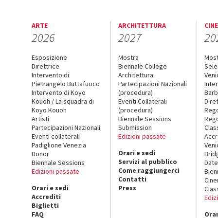
ARTE
ARCHITETTURA
CIN
2026
2027
20
Esposizione
Mostra
Mos
Direttrice
Biennale College
Sele
Intervento di
Architettura
Veni
Pietrangelo Buttafuoco
Partecipazioni Nazionali
Inte
Intervento di Koyo
(procedura)
Barb
Kouoh / La squadra di
Eventi Collaterali
Dire
Koyo Kouoh
(procedura)
Reg
Artisti
Biennale Sessions
Rego
Partecipazioni Nazionali
Submission
Clas
Eventi collaterali
Edizioni passate
Accr
Padiglione Venezia
Veni
Orari e sedi
Donor
Brid
Servizi al pubblico
Biennale Sessions
Date
Come raggiungerci
Edizioni passate
Bien
Contatti
Cin
Orari e sedi
Press
Clas
Accrediti
Ediz
Biglietti
FAQ
Orar