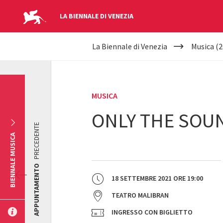
LA BIENNALE DI VENEZIA
YOUR
Salta al contenuto principale
La Biennale di Venezia
Musica (2
ARE
HERE
MUSICA
ONLY THE SOU
PRECEDENTE
BIENNALE MUSICA
APPUNTAMENTO
18 SETTEMBRE 2021
ORE
19:00
TEATRO MALIBRAN
INGRESSO CON BIGLIETTO