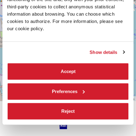
RIDOTTO
third-party cookies to collect anonymous statistical
1364/A
30124
information about browsing. You can choose which
VENEZIA
cookies to authorize. For more information, please see
TEL.
our cookie policy.
0415218711
info@labiennale.org
SCOPRI LA SEDE
Show details
Vedi
su
Google
Accept
Maps
Preferences
Leaflet
| ©
OpenStreetMap
contributors
Reject