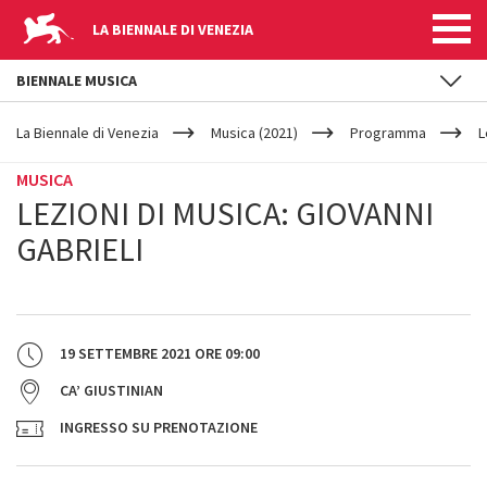
LA BIENNALE DI VENEZIA
BIENNALE MUSICA
YOUR
Salta al contenuto principale
ARE
La Biennale di Venezia
Musica (2021)
Programma
L
HERE
MUSICA
LEZIONI DI MUSICA: GIOVANNI
GABRIELI
19 SETTEMBRE 2021
ORE
09:00
CA’ GIUSTINIAN
INGRESSO SU PRENOTAZIONE