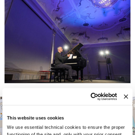
CA’
+
GIUSTINIAN
−
SESTIERE
This website uses cookies
SAN
MARCO
We use essential technical cookies to ensure the proper
CALLE
functioning of the site and, only with your prior consent,