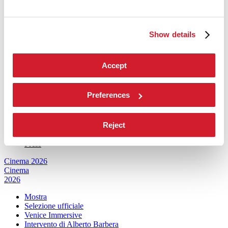
Architettura
2027
Show details
Mostra
Biennale College Architettura
Partecipazioni Nazionali (procedura)
Eventi Collaterali (procedura)
Accept
Biennale Sessions
Submission
Edizioni passate
Preferences
Orari e sedi
Servizi al pubblico
Reject
Come raggiungerci
Contatti
Press
Cinema 2026
Cinema
2026
Mostra
Selezione ufficiale
Venice Immersive
Intervento di Alberto Barbera