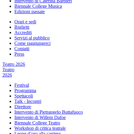
Intervento di Caterina Barbieri
Biennale College Musica
Edizioni passate
Orari e sedi
Biglietti
Accrediti
Servizi al pubblico
Come raggiungerci
Contatti
Press
Teatro 2026
Teatro
2026
Festival
Programma
Spettacoli
Talk - Incontri
Direttore
Intervento di Pietrangelo Buttafuoco
Intervento di Willem Dafoe
Biennale College Teatro
Workshop di critica teatrale
Leone d’oro alla carriera