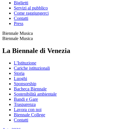
Biglietti
Servizi al pubblico
Come raggiungerci
Contatti
Press
Biennale Musica
Biennale Musica
La Biennale di Venezia
L'Istituzione
Cariche istituzionali
Storia
Luoghi
Sponsorship
Bacheca Biennale
Sostenibilità ambientale
Bandi e Gare
Trasparenza
Lavora con noi
Biennale College
Contatti