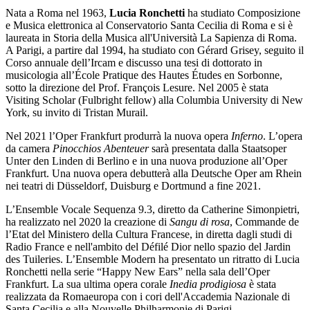
Nata a Roma nel 1963,
Lucia Ronchetti
ha studiato Composizione
e Musica elettronica al Conservatorio Santa Cecilia di Roma e si è
laureata in Storia della Musica all'Università La Sapienza di Roma.
A Parigi, a partire dal 1994, ha studiato con Gérard Grisey, seguito il
Corso annuale dell’Ircam e discusso una tesi di dottorato in
musicologia all’École Pratique des Hautes Études en Sorbonne,
sotto la direzione del Prof. François Lesure. Nel 2005 è stata
Visiting Scholar (Fulbright fellow) alla Columbia University di New
York, su invito di Tristan Murail.
Nel 2021 l’Oper Frankfurt produrrà la nuova opera
Inferno
. L’opera
da camera
Pinocchios Abenteuer
sarà presentata dalla Staatsoper
Unter den Linden di Berlino e in una nuova produzione all’Oper
Frankfurt. Una nuova opera debutterà alla Deutsche Oper am Rhein
nei teatri di Düsseldorf, Duisburg e Dortmund a fine 2021.
L’Ensemble Vocale Sequenza 9.3, diretto da Catherine Simonpietri,
ha realizzato nel 2020 la creazione di
Sangu di rosa
, Commande de
l’Etat del Ministero della Cultura Francese, in diretta dagli studi di
Radio France e nell'ambito del Défilé Dior nello spazio del Jardin
des Tuileries. L’Ensemble Modern ha presentato un ritratto di Lucia
Ronchetti nella serie “Happy New Ears” nella sala dell’Oper
Frankfurt. La sua ultima opera corale
Inedia prodigiosa
è stata
realizzata da Romaeuropa con i cori dell'Accademia Nazionale di
Santa Cecilia e alla Nouvelle Philharmonie di Parigi.