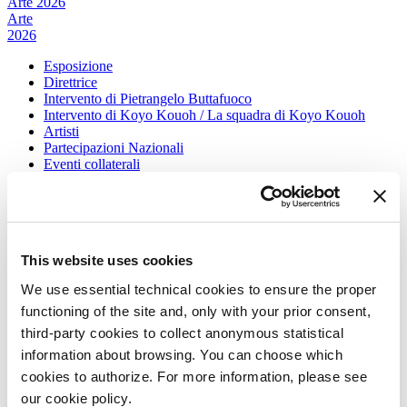
Arte 2026
Arte
2026
Esposizione
Direttrice
Intervento di Pietrangelo Buttafuoco
Intervento di Koyo Kouoh / La squadra di Koyo Kouoh
Artisti
Partecipazioni Nazionali
Eventi collaterali
Padiglione Venezia
Donor
Biennale Sessions
Edizioni passate
Orari e sedi
This website uses cookies
Accrediti
We use essential technical cookies to ensure the proper
Biglietti
FAQ
functioning of the site and, only with your prior consent,
Servizi al pubblico
third-party cookies to collect anonymous statistical
Come raggiungerci
information about browsing. You can choose which
Contatti
Press
cookies to authorize. For more information, please see
our cookie policy.
Architettura 2027