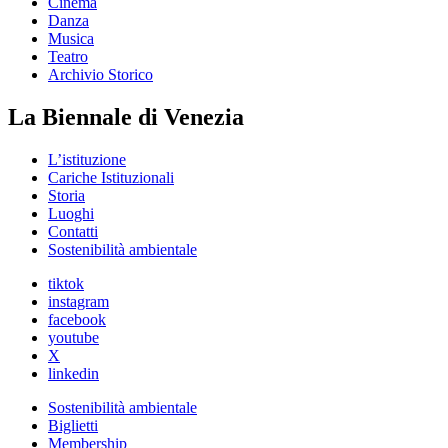
Cinema
Danza
Musica
Teatro
Archivio Storico
La Biennale di Venezia
L’istituzione
Cariche Istituzionali
Storia
Luoghi
Contatti
Sostenibilità ambientale
tiktok
instagram
facebook
youtube
X
linkedin
Sostenibilità ambientale
Biglietti
Membership