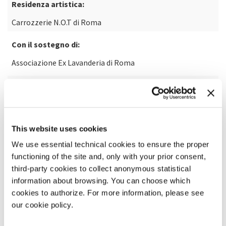
Residenza artistica:
Carrozzerie N.O.T di Roma
Con il sostegno di:
Associazione Ex Lavanderia di Roma
Tratto da:
OGGI AVREI PREFERITO NON INCONTRARMI di Herta
Müller © Giangiacomo Feltrinelli Editore Milano S.r.l.
Prima edizione ne “I Narratori” giugno 2011
This website uses cookies
We use essential technical cookies to ensure the proper
functioning of the site and, only with your prior consent,
third-party cookies to collect anonymous statistical
information about browsing. You can choose which
cookies to authorize. For more information, please see
our cookie policy.