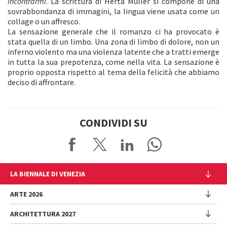
incontrarmi
. La scrittura di Herta Müller si compone di una
sovrabbondanza di immagini, la lingua viene usata come un
collage o un affresco.
La sensazione generale che il romanzo ci ha provocato è
stata quella di un limbo. Una zona di limbo di dolore, non un
inferno violento ma una violenza latente che a tratti emerge
in tutta la sua prepotenza, come nella vita. La sensazione è
proprio opposta rispetto al tema della felicità che abbiamo
deciso di affrontare.
CONDIVIDI SU
LA BIENNALE DI VENEZIA
L'Istituzione
ARTE 2026
Cariche istituzionali
ARCHITETTURA 2027
Esposizione
Storia