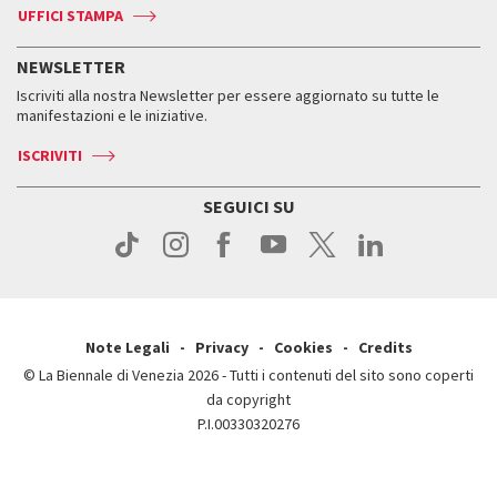
Accrediti
Edizioni passate
UFFICI STAMPA
ASAC DATI
Press
Accrediti
Press
Servizi al pubblico
Storia
FAQ
NEWSLETTER
Come raggiungerci
Orari e sedi
Servizi al pubblico
Iscriviti alla nostra Newsletter per essere aggiornato su tutte le
Contatti
Biglietti
Orari e sedi
Come raggiungerci
manifestazioni e le iniziative.
Press
Servizi al pubblico
News
Contatti
ISCRIVITI
Come raggiungerci
Servizi al pubblico
Press
Contatti
Come raggiungerci
SEGUICI SU
Press
Contatti
Press
Note Legali
Privacy
Cookies
Credits
© La Biennale di Venezia 2026 - Tutti i contenuti del sito sono coperti
da copyright
P.I.00330320276