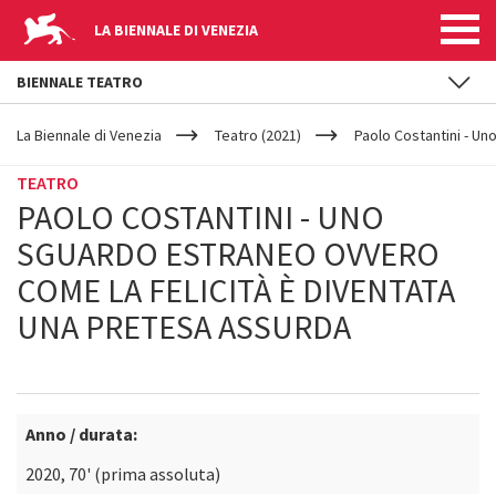
LA BIENNALE DI VENEZIA
BIENNALE TEATRO
YOUR
Salta al contenuto principale
ARE
La Biennale di Venezia
Teatro (2021)
Paolo Costantini - Un
HERE
TEATRO
PAOLO COSTANTINI - UNO
SGUARDO ESTRANEO OVVERO
COME LA FELICITÀ È DIVENTATA
UNA PRETESA ASSURDA
Anno / durata:
2020, 70' (prima assoluta)