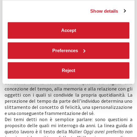
Show details
Accept
Preferences
DESCRIZIONE
Uno sguardo estraneo ovvero come la felicità è diventata una
pretesa assurda
ha avuto fin dall’inizio l’obiettivo di indagare,
Reject
attraverso la performatività del linguaggio, il rapporto
dell’uomo con la felicità: come questa sia legata alla
concezione del tempo, alla memoria e alla relazione con gli
oggetti con i quali si condivide la propria quotidianità. La
percezione del tempo da parte dell’individuo determina uno
slittamento del concetto di felicità, una spersonalizzazione
e una conseguente frammentazione del sé.
Dei temi detti non è semplice parlare: sono questioni a
proposito delle quali mi interrogo da anni. La linea guida di
questo lavoro è il testo della Müller
Oggi avrei preferito non