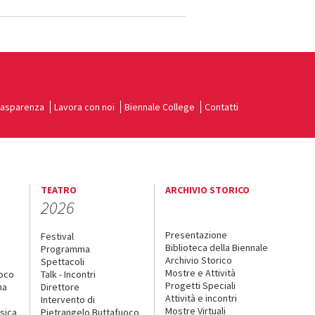
rasparenza
Lavora con noi
Biennale College
Contatti
TEATRO
ARCHIVIO STORICO
2026
Presentazione
Festival
Biblioteca della Biennale
Programma
Archivio Storico
Spettacoli
Mostre e Attività
uoco
Talk - Incontri
Progetti Speciali
na
Direttore
Attività e incontri
Intervento di
Mostre Virtuali
sica
Pietrangelo Buttafuoco