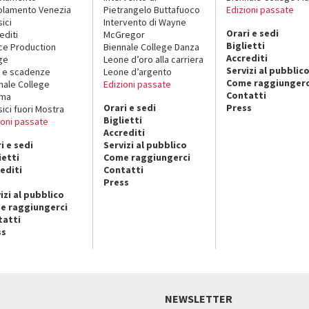
lamento Venezia
Pietrangelo Buttafuoco
Edizioni passate
sici
Intervento di Wayne
Orari e sedi
editi
McGregor
Biglietti
ce Production
Biennale College Danza
Accrediti
ge
Leone d’oro alla carriera
Servizi al pubblic
 e scadenze
Leone d’argento
Come raggiungerc
nale College
Edizioni passate
Contatti
ema
Orari e sedi
Press
sici fuori Mostra
Biglietti
ioni passate
Accrediti
i e sedi
Servizi al pubblico
ietti
Come raggiungerci
editi
Contatti
Press
izi al pubblico
e raggiungerci
tatti
ss
NEWSLETTER