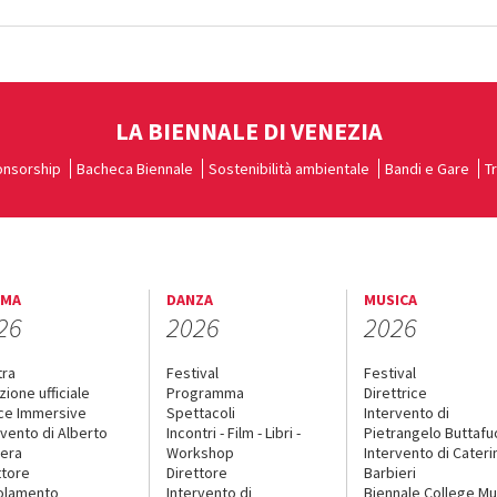
LA BIENNALE DI VENEZIA
nsorship
Bacheca Biennale
Sostenibilità ambientale
Bandi e Gare
T
EMA
DANZA
MUSICA
26
2026
2026
tra
Festival
Festival
zione ufficiale
Programma
Direttrice
ce Immersive
Spettacoli
Intervento di
rvento di Alberto
Incontri - Film - Libri -
Pietrangelo Buttaf
era
Workshop
Intervento di Cateri
ttore
Direttore
Barbieri
olamento
Intervento di
Biennale College Mu