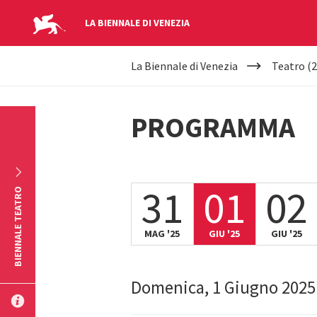
LA BIENNALE DI VENEZIA
YOUR
Salta al contenuto principale
La Biennale di Venezia
Teatro (2
ARE
HERE
PROGRAMMA
31
01
02
BIENNALE TEATRO
MAG '25
GIU '25
GIU '25
Domenica, 1 Giugno 2025
INVIA