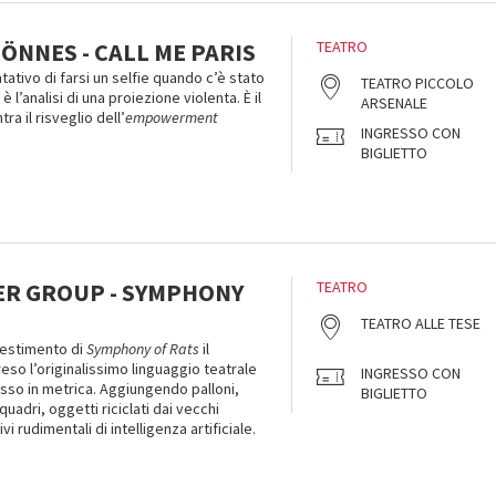
ÖNNES - CALL ME PARIS
TEATRO
ntativo di farsi un selfie quando c’è stato
TEATRO PICCOLO
 l’analisi di una proiezione violenta. È il
ARSENALE
ra il risveglio dell’
empowerment
INGRESSO CON
BIGLIETTO
R GROUP - SYMPHONY
TEATRO
TEATRO ALLE TESE
lestimento di
Symphony of Rats
il
so l’originalissimo linguaggio teatrale
INGRESSO CON
sso in metrica. Aggiungendo palloni,
BIGLIETTO
quadri, oggetti riciclati dai vecchi
vi rudimentali di intelligenza artificiale.