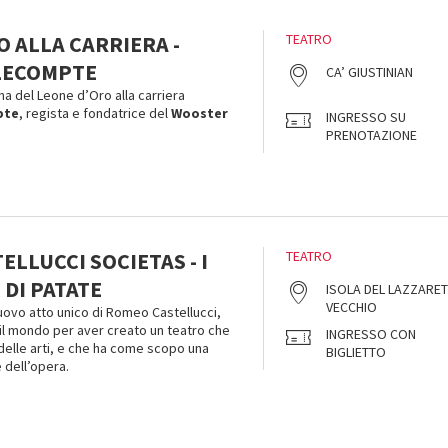
 ALLA CARRIERA -
TEATRO
LECOMPTE
CA’ GIUSTINIAN
a del Leone d’Oro alla carriera
pte
, regista e fondatrice del
Wooster
INGRESSO SU
PRENOTAZIONE
LLUCCI SOCIETAS - I
TEATRO
DI PATATE
ISOLA DEL LAZZARE
VECCHIO
nuovo atto unico di Romeo Castellucci,
 il mondo per aver creato un teatro che
INGRESSO CON
à delle arti, e che ha come scopo una
BIGLIETTO
 dell’opera.