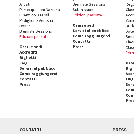
Artisti
Biennale Sessions
Rego
Partecipazioni Nazionali
Submission
Clas
Eventi collaterali
Edizioni passate
Accr
Padiglione Venezia
Veni
Orari e sedi
Donor
Brid
Servizi al pubblico
Biennale Sessions
Date
Come raggiungerci
Edizioni passate
Bien
Contatti
Cin
Orari e sedi
Press
Clas
Accrediti
Ediz
Biglietti
FAQ
Orar
Servizi al pubblico
Bigl
Come raggiungerci
Accr
Contatti
FAQ
Press
Serv
Com
Con
Pre
CONTATTI
PRESS