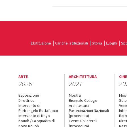
L'Istituzione
Cariche istituzionali
Storia
Luoghi
Spo
ARTE
ARCHITETTURA
CIN
2026
2027
20
Esposizione
Mostra
Mos
Direttrice
Biennale College
Sele
Intervento di
Architettura
Veni
Pietrangelo Buttafuoco
Partecipazioni Nazionali
Inte
Intervento di Koyo
(procedura)
Barb
Kouoh / La squadra di
Eventi Collaterali
Dire
Koyo Kouoh
(procedura)
Reg