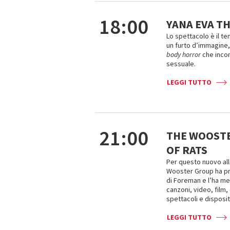
18:00
YANA EVA TH
Lo spettacolo è il te
un furto d’immagine, è
body horror
che incont
sessuale.
LEGGI TUTTO
21:00
THE WOOSTE
OF RATS
Per questo nuovo al
Wooster Group ha pre
di Foreman e l’ha me
canzoni, video, film, 
spettacoli e dispositi
LEGGI TUTTO