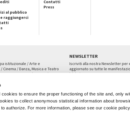
editi
Contatti
Press
izi al pubblico
e raggiungerci
tatti
ss
NEWSLETTER
pa istituzionale / Arte e
Iscriviti alla nostra Newsletter per
 / Cinema / Danza, Musica e Teatro
aggiornato su tutte le manifestazio
an, San Marco 1364/A, Venezia
iniziative.
AMPA
ISCRIVITI
s
cookies to ensure the proper functioning of the site and, only wi
 cookies to collect anonymous statistical information about brows
o authorize. For more information, please see our cookie policy
Note Legali
Privacy
Cookies
Credits
a Biennale di Venezia 2026 - Tutti i contenuti del sito sono coperti da copyr
P.I.00330320276