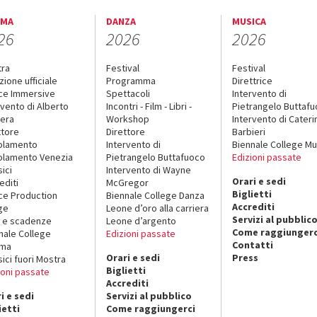
EMA
DANZA
MUSICA
26
2026
2026
tra
Festival
Festival
zione ufficiale
Programma
Direttrice
ce Immersive
Spettacoli
Intervento di
rvento di Alberto
Incontri - Film - Libri -
Pietrangelo Buttaf
era
Workshop
Intervento di Cateri
ttore
Direttore
Barbieri
olamento
Intervento di
Biennale College Mu
lamento Venezia
Pietrangelo Buttafuoco
Edizioni passate
sici
Intervento di Wayne
Orari e sedi
editi
McGregor
Biglietti
ce Production
Biennale College Danza
Accrediti
ge
Leone d’oro alla carriera
Servizi al pubblic
 e scadenze
Leone d’argento
Come raggiungerc
nale College
Edizioni passate
Contatti
ema
Orari e sedi
Press
sici fuori Mostra
Biglietti
ioni passate
Accrediti
i e sedi
Servizi al pubblico
ietti
Come raggiungerci