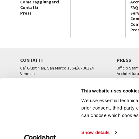
Come raggiungerci
Accr
Contatti
FAQ
Press
Serv
Com
Con
Pre
CONTATTI
PRESS
Ca’ Giustinian, San Marco 1364/A - 30124
Ufficio Stam
Venezia
Architettura
Tel. 041 5218711
Ca’ Giustini
email info@labiennale.org
UFFICI ST
This website uses cookie
TUTTI I CONTATTI
We use essential technical 
prior consent, third-party
can choose which cookies t
© L
Show details