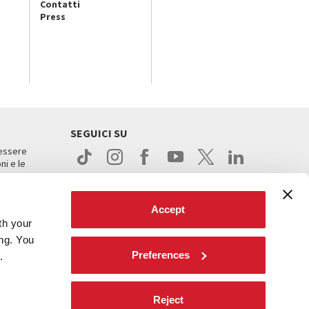
Contatti
Press
SEGUICI SU
 essere
ni e le
Accept
th your
ing. You
Preferences
.
ight
Reject