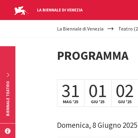
LA BIENNALE DI VENEZIA
YOUR
Salta al contenuto principale
La Biennale di Venezia
Teatro (2
ARE
HERE
PROGRAMMA
31
01
02
BIENNALE TEATRO
MAG '25
GIU '25
GIU '25
Domenica, 8 Giugno 2025
INVIA