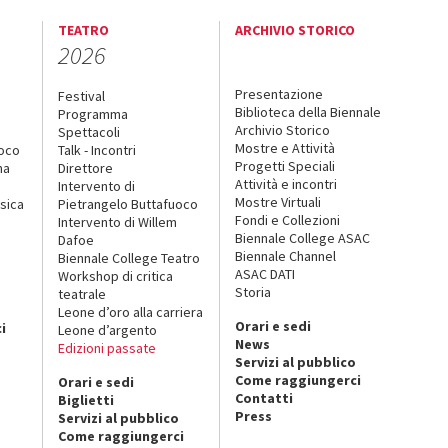
TEATRO
ARCHIVIO STORICO
2026
Presentazione
Festival
Biblioteca della Biennale
Programma
Archivio Storico
Spettacoli
Mostre e Attività
uoco
Talk - Incontri
Progetti Speciali
na
Direttore
Attività e incontri
Intervento di
Mostre Virtuali
sica
Pietrangelo Buttafuoco
Fondi e Collezioni
Intervento di Willem
Biennale College ASAC
Dafoe
Biennale Channel
Biennale College Teatro
ASAC DATI
Workshop di critica
Storia
teatrale
o
Leone d’oro alla carriera
Orari e sedi
i
Leone d’argento
News
Edizioni passate
Servizi al pubblico
Come raggiungerci
Orari e sedi
Contatti
Biglietti
Press
Servizi al pubblico
Come raggiungerci