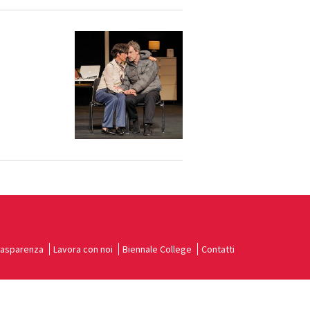
rasparenza
Lavora con noi
Biennale College
Contatti