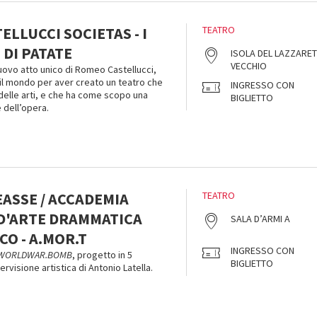
LLUCCI SOCIETAS - I
TEATRO
DI PATATE
ISOLA DEL LAZZARE
VECCHIO
nuovo atto unico di Romeo Castellucci,
 il mondo per aver creato un teatro che
INGRESSO CON
à delle arti, e che ha come scopo una
BIGLIETTO
 dell’opera.
EASSE / ACCADEMIA
TEATRO
D'ARTE DRAMMATICA
SALA D’ARMI A
CO - A.MOR.T
INGRESSO CON
WORLDWAR.BOMB
, progetto in 5
BIGLIETTO
ervisione artistica di Antonio Latella.