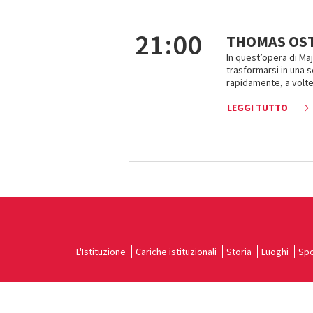
21:00
THOMAS OST
In quest’opera di Ma
trasformarsi in una 
rapidamente, a volte 
LEGGI TUTTO
L'Istituzione
Cariche istituzionali
Storia
Luoghi
Spo