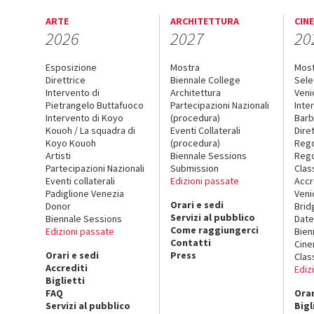
ARTE
ARCHITETTURA
CIN
2026
2027
20
Esposizione
Mostra
Mos
Direttrice
Biennale College
Sele
Intervento di
Architettura
Veni
Pietrangelo Buttafuoco
Partecipazioni Nazionali
Inte
Intervento di Koyo
(procedura)
Barb
Kouoh / La squadra di
Eventi Collaterali
Dire
Koyo Kouoh
(procedura)
Reg
Artisti
Biennale Sessions
Rego
Partecipazioni Nazionali
Submission
Clas
Eventi collaterali
Edizioni passate
Accr
Padiglione Venezia
Veni
Orari e sedi
Donor
Brid
Servizi al pubblico
Biennale Sessions
Date
Come raggiungerci
Edizioni passate
Bien
Contatti
Cin
Orari e sedi
Press
Clas
Accrediti
Ediz
Biglietti
FAQ
Orar
Servizi al pubblico
Bigl