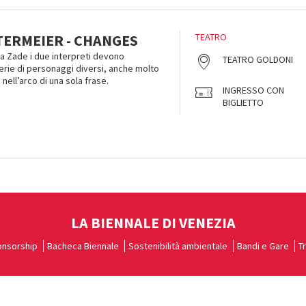
ERMEIER - CHANGES
TEATRO
ja Zade i due interpreti devono
TEATRO GOLDONI
serie di personaggi diversi, anche molto
nell’arco di una sola frase.
INGRESSO CON
BIGLIETTO
LA BIENNALE DI VENEZIA
nsorship
Bacheca Biennale
Sostenibilità ambientale
Bandi e Gare
T