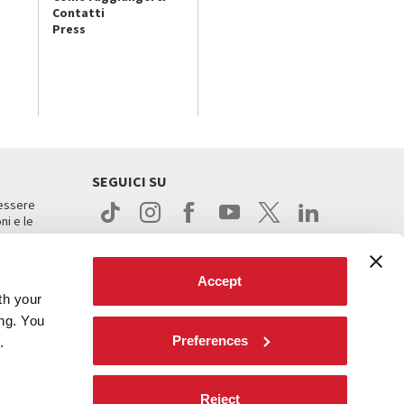
Contatti
Press
SEGUICI SU
 essere
ni e le
Accept
th your
ing. You
Preferences
.
ight
Reject