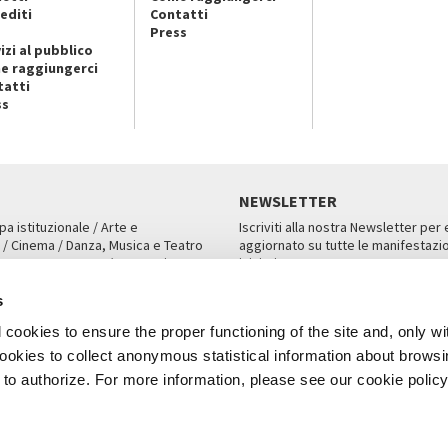
editi
Contatti
Press
izi al pubblico
e raggiungerci
tatti
ss
NEWSLETTER
pa istituzionale / Arte e
Iscriviti alla nostra Newsletter per
 / Cinema / Danza, Musica e Teatro
aggiornato su tutte le manifestazio
an, San Marco 1364/A, Venezia
iniziative.
AMPA
ISCRIVITI
s
cookies to ensure the proper functioning of the site and, only wi
 cookies to collect anonymous statistical information about brows
o authorize. For more information, please see our cookie policy
Note Legali
Privacy
Cookies
Credits
a Biennale di Venezia 2026 - Tutti i contenuti del sito sono coperti da copyr
P.I.00330320276