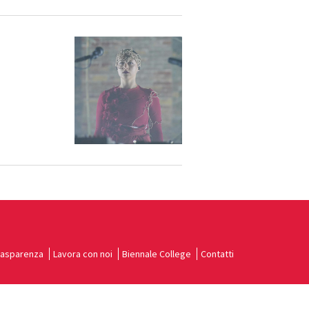
rasparenza
Lavora con noi
Biennale College
Contatti