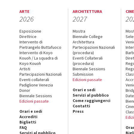
ARTE
ARCHITETTURA
CIN
2026
2027
20
Esposizione
Mostra
Mos
Direttrice
Biennale College
Sele
Intervento di
Architettura
Veni
Pietrangelo Buttafuoco
Partecipazioni Nazionali
Inte
Intervento di Koyo
(procedura)
Barb
Kouoh / La squadra di
Eventi Collaterali
Dire
Koyo Kouoh
(procedura)
Reg
Artisti
Biennale Sessions
Rego
Partecipazioni Nazionali
Submission
Clas
Eventi collaterali
Edizioni passate
Accr
Padiglione Venezia
Veni
Orari e sedi
Donor
Brid
Servizi al pubblico
Biennale Sessions
Date
Come raggiungerci
Edizioni passate
Bien
Contatti
Cin
Orari e sedi
Press
Clas
Accrediti
Ediz
Biglietti
FAQ
Orar
Servizi al pubblico
Bigl