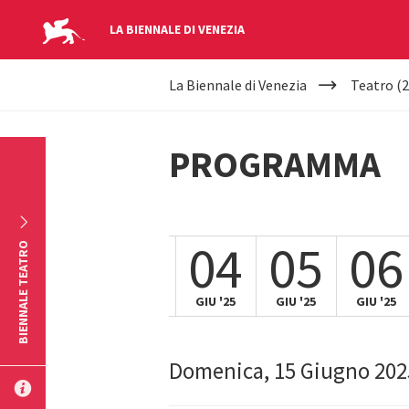
LA BIENNALE DI VENEZIA
YOUR
Salta al contenuto principale
La Biennale di Venezia
Teatro (2
ARE
HERE
PROGRAMMA
1
02
03
04
05
06
BIENNALE TEATRO
GIU '25
GIU '25
GIU '25
GIU '25
GIU '25
Domenica, 15 Giugno 202
INVIA