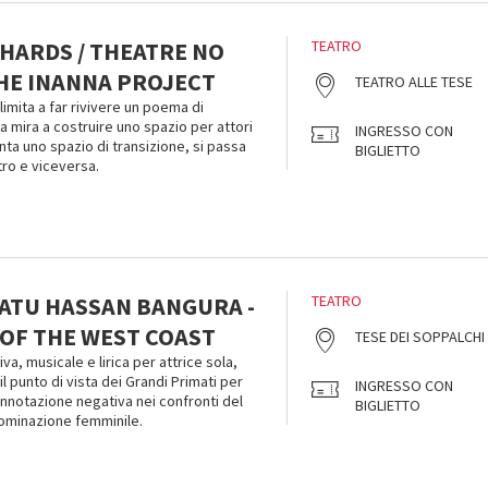
HARDS / THEATRE NO
TEATRO
THE INANNA PROJECT
TEATRO ALLE TESE
limita a far rivivere un poema di
a mira a costruire uno spazio per attori
INGRESSO CON
venta uno spazio di transizione, si passa
BIGLIETTO
tro e viceversa.
SATU HASSAN BANGURA -
TEATRO
 OF THE WEST COAST
TESE DEI SOPPALCHI
a, musicale e lirica per attrice sola,
l punto di vista dei Grandi Primati per
INGRESSO CON
onnotazione negativa nei confronti del
BIGLIETTO
ominazione femminile.