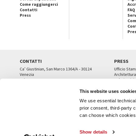
Come raggiungerci
Accr
Contatti
FAQ
Press
Serv
Com
Con
Pre
CONTATTI
PRESS
Ca’ Giustinian, San Marco 1364/A - 30124
Ufficio Stam
Venezia
Architettura
Tel. 041 5218711
Ca’ Giustini
email info@labiennale.org
UFFICI ST
This website uses cookie
TUTTI I CONTATTI
We use essential technical 
prior consent, third-party
can choose which cookies t
© L
Show details