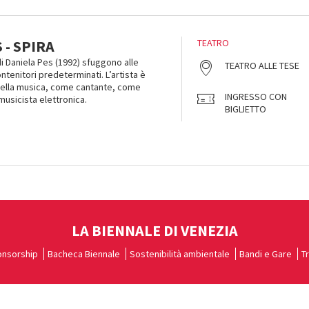
 - SPIRA
TEATRO
i Daniela Pes (1992) sfuggono alle
TEATRO ALLE TESE
ontenitori predeterminati. L’artista è
della musica, come cantante, come
INGRESSO CON
usicista elettronica.
BIGLIETTO
LA BIENNALE DI VENEZIA
nsorship
Bacheca Biennale
Sostenibilità ambientale
Bandi e Gare
T