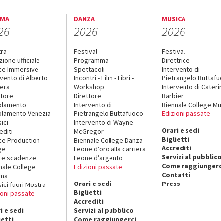
EMA
DANZA
MUSICA
26
2026
2026
tra
Festival
Festival
zione ufficiale
Programma
Direttrice
ce Immersive
Spettacoli
Intervento di
rvento di Alberto
Incontri - Film - Libri -
Pietrangelo Buttaf
era
Workshop
Intervento di Cateri
ttore
Direttore
Barbieri
olamento
Intervento di
Biennale College Mu
lamento Venezia
Pietrangelo Buttafuoco
Edizioni passate
sici
Intervento di Wayne
Orari e sedi
editi
McGregor
Biglietti
ce Production
Biennale College Danza
Accrediti
ge
Leone d’oro alla carriera
Servizi al pubblic
 e scadenze
Leone d’argento
Come raggiungerc
nale College
Edizioni passate
Contatti
ema
Orari e sedi
Press
sici fuori Mostra
Biglietti
ioni passate
Accrediti
i e sedi
Servizi al pubblico
ietti
Come raggiungerci