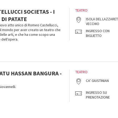
LLUCCI SOCIETAS - I
TEATRO
DI PATATE
ISOLA DEL LAZZARE
VECCHIO
nuovo atto unico di Romeo Castellucci,
 il mondo per aver creato un teatro che
INGRESSO CON
à delle arti, e che ha come scopo una
BIGLIETTO
 dell’opera.
SATU HASSAN BANGURA -
TEATRO
CA’ GIUSTINIAN
ovannelli.
INGRESSO SU
PRENOTAZIONE