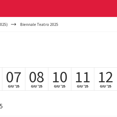
025)
Biennale Teatro 2025
07
08
10
11
12
GIU '25
GIU '25
GIU '25
GIU '25
GIU '25
5