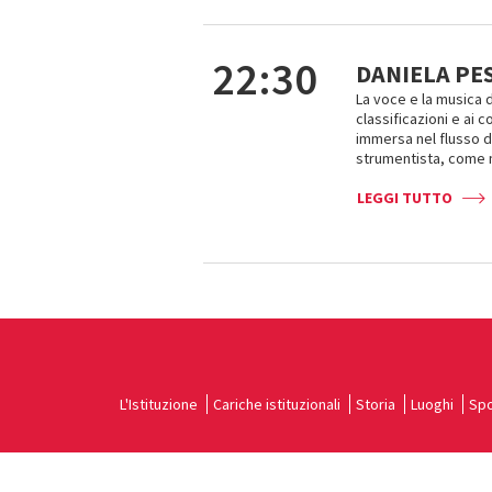
22:30
DANIELA PES
La voce e la musica d
classificazioni e ai c
immersa nel flusso 
strumentista, come m
LEGGI TUTTO
L'Istituzione
Cariche istituzionali
Storia
Luoghi
Spo