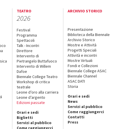
TEATRO
ARCHIVIO STORICO
2026
Presentazione
Festival
Biblioteca della Biennale
Programma
Archivio Storico
Spettacoli
Mostre e Attività
uoco
Talk - Incontri
Progetti Speciali
na
Direttore
Attività e incontri
Intervento di
Mostre Virtuali
sica
Pietrangelo Buttafuoco
Fondi e Collezioni
Intervento di Willem
Biennale College ASAC
Dafoe
Biennale Channel
Biennale College Teatro
ASAC DATI
Workshop di critica
Storia
teatrale
o
Leone d’oro alla carriera
Orari e sedi
i
Leone d’argento
News
Edizioni passate
Servizi al pubblico
Come raggiungerci
Orari e sedi
Contatti
Biglietti
Press
Servizi al pubblico
Come raggiungerci