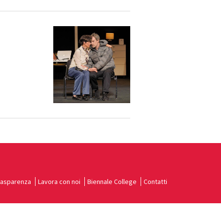
rasparenza
Lavora con noi
Biennale College
Contatti