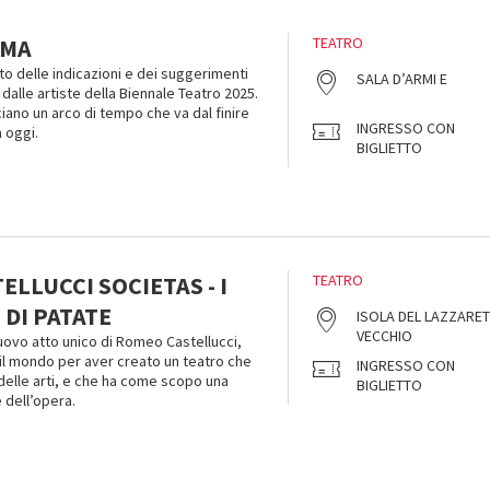
EMA
TEATRO
to delle indicazioni e dei suggerimenti
SALA D’ARMI E
 e dalle artiste della Biennale Teatro 2025.
ano un arco di tempo che va dal finire
INGRESSO CON
 oggi.
BIGLIETTO
LLUCCI SOCIETAS - I
TEATRO
DI PATATE
ISOLA DEL LAZZARE
VECCHIO
nuovo atto unico di Romeo Castellucci,
 il mondo per aver creato un teatro che
INGRESSO CON
à delle arti, e che ha come scopo una
BIGLIETTO
 dell’opera.