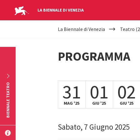
LA BIENNALE DI VENEZIA
YOUR
Salta al contenuto principale
La Biennale di Venezia
Teatro (2
ARE
HERE
PROGRAMMA
31
01
02
BIENNALE TEATRO
MAG '25
GIU '25
GIU '25
Sabato, 7 Giugno 2025
INVIA