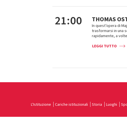
21:00
THOMAS OST
In quest’opera di Ma
trasformarsi in una 
rapidamente, a volte 
LEGGI TUTTO
L'Istituzione
Cariche istituzionali
Storia
Luoghi
Spo