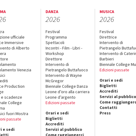
EMA
DANZA
MUSICA
26
2026
2026
tra
Festival
Festival
zione ufficiale
Programma
Direttrice
ce Immersive
Spettacoli
Intervento di
rvento di Alberto
Incontri - Film - Libri -
Pietrangelo Buttaf
era
Workshop
Intervento di Cateri
ttore
Direttore
Barbieri
olamento
Intervento di
Biennale College Mu
lamento Venezia
Pietrangelo Buttafuoco
Edizioni passate
sici
Intervento di Wayne
Orari e sedi
editi
McGregor
Biglietti
ce Production
Biennale College Danza
Accrediti
ge
Leone d’oro alla carriera
Servizi al pubblic
 e scadenze
Leone d’argento
Come raggiungerc
nale College
Edizioni passate
Contatti
ema
Orari e sedi
Press
sici fuori Mostra
Biglietti
ioni passate
Accrediti
i e sedi
Servizi al pubblico
ietti
Come raggiungerci