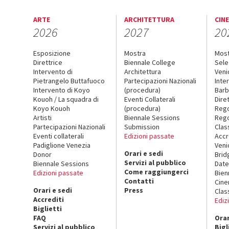
ARTE
ARCHITETTURA
CIN
2026
2027
20
Esposizione
Mostra
Mos
Direttrice
Biennale College
Sele
Intervento di
Architettura
Veni
Pietrangelo Buttafuoco
Partecipazioni Nazionali
Inte
Intervento di Koyo
(procedura)
Barb
Kouoh / La squadra di
Eventi Collaterali
Dire
Koyo Kouoh
(procedura)
Reg
Artisti
Biennale Sessions
Rego
Partecipazioni Nazionali
Submission
Clas
Eventi collaterali
Edizioni passate
Accr
Padiglione Venezia
Veni
Orari e sedi
Donor
Brid
Servizi al pubblico
Biennale Sessions
Date
Come raggiungerci
Edizioni passate
Bien
Contatti
Cin
Orari e sedi
Press
Clas
Accrediti
Ediz
Biglietti
FAQ
Orar
Servizi al pubblico
Bigl