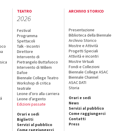
TEATRO
ARCHIVIO STORICO
2026
Presentazione
Festival
Biblioteca della Biennale
Programma
Archivio Storico
Spettacoli
Mostre e Attività
uoco
Talk - Incontri
Progetti Speciali
na
Direttore
Attività e incontri
Intervento di
Mostre Virtuali
sica
Pietrangelo Buttafuoco
Fondi e Collezioni
Intervento di Willem
Biennale College ASAC
Dafoe
Biennale Channel
Biennale College Teatro
ASAC DATI
Workshop di critica
Storia
teatrale
o
Leone d’oro alla carriera
Orari e sedi
i
Leone d’argento
News
Edizioni passate
Servizi al pubblico
Come raggiungerci
Orari e sedi
Contatti
Biglietti
Press
Servizi al pubblico
Come raggiungerci