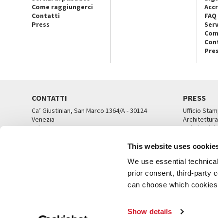
Come raggiungerci
Accr
Contatti
FAQ
Press
Serv
Com
Con
Pre
CONTATTI
PRESS
Ca’ Giustinian, San Marco 1364/A - 30124
Ufficio Stam
Venezia
Architettura
Tel. 041 5218711
Ca’ Giustini
email info@labiennale.org
UFFICI ST
This website uses cookie
TUTTI I CONTATTI
We use essential technical 
prior consent, third-party
can choose which cookies t
© L
Show details