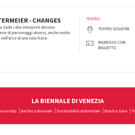
ERMEIER - CHANGES
TEATRO
ja Zade i due interpreti devono
TEATRO GOLDONI
serie di personaggi diversi, anche molto
nell’arco di una sola frase.
INGRESSO CON
BIGLIETTO
LA BIENNALE DI VENEZIA
nsorship
Bacheca Biennale
Sostenibilità ambientale
Bandi e Gare
T