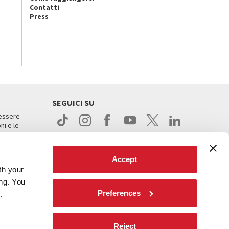
Contatti
Press
SEGUICI SU
 essere
ni e le
Accept
th your
ing. You
Preferences
.
ight
Reject