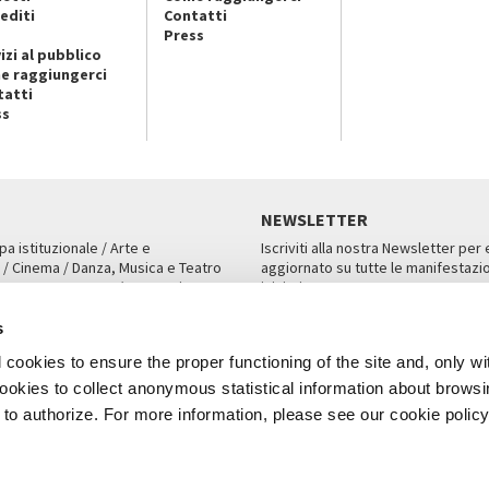
editi
Contatti
Press
izi al pubblico
e raggiungerci
tatti
ss
NEWSLETTER
pa istituzionale / Arte e
Iscriviti alla nostra Newsletter per
 / Cinema / Danza, Musica e Teatro
aggiornato su tutte le manifestazio
an, San Marco 1364/A, Venezia
iniziative.
AMPA
ISCRIVITI
s
cookies to ensure the proper functioning of the site and, only wi
 cookies to collect anonymous statistical information about brows
o authorize. For more information, please see our cookie policy
Note Legali
Privacy
Cookies
Credits
a Biennale di Venezia 2026 - Tutti i contenuti del sito sono coperti da copyr
P.I.00330320276