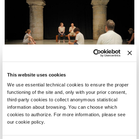
This website uses cookies
DESCRIZIONE
We use essential technical cookies to ensure the proper
functioning of the site and, only with your prior consent,
La figura di Inanna, centrale nella mitologia sumera,
third-party cookies to collect anonymous statistical
trascende il ruolo di pura e semplice divinità e si erge come
una sorta di archetipo della completa realizzazione
information about browsing. You can choose which
femminile. La sua storia viene fatta risalire alla
cookies to authorize. For more information, please see
Mesopotamia del terzo millennio a.C. ed è una
our cookie policy.
testimonianza dei primi fondamenti della civiltà umana.
Il processo creativo di
The Inanna Project
include la
traduzione meticolosa di antichi poemi sumeri nelle lingue