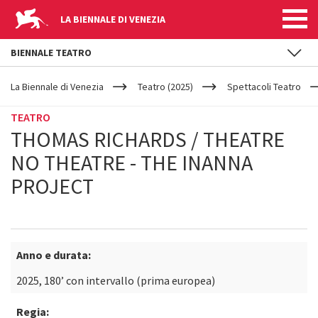
LA BIENNALE DI VENEZIA
BIENNALE TEATRO
YOUR
Salta al contenuto principale
ARE
La Biennale di Venezia
Teatro (2025)
Spettacoli Teatro
HERE
TEATRO
THOMAS RICHARDS / THEATRE
NO THEATRE - THE INANNA
PROJECT
Anno e durata:
2025, 180’ con intervallo (prima europea)
Regia: