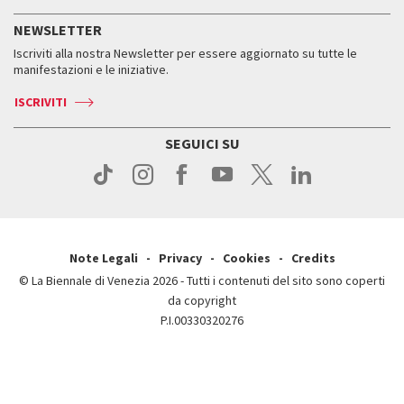
Servizi al pubblico
Storia
FAQ
NEWSLETTER
Come raggiungerci
Orari e sedi
Servizi al pubblico
Iscriviti alla nostra Newsletter per essere aggiornato su tutte le
Contatti
Biglietti
Orari e sedi
Come raggiungerci
manifestazioni e le iniziative.
Press
Servizi al pubblico
News
Contatti
ISCRIVITI
Come raggiungerci
Servizi al pubblico
Press
Contatti
Come raggiungerci
SEGUICI SU
Press
Contatti
Press
Note Legali
Privacy
Cookies
Credits
© La Biennale di Venezia 2026 - Tutti i contenuti del sito sono coperti
da copyright
P.I.00330320276