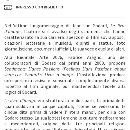
INGRESSO CON BIGLIETTO
Nell’ultimo lungometraggio di Jean-Luc Godard,
Le livre
d’image
, l’autore si è avvalso degli strumenti che hanno
caratterizzato la sua carriera: spezzoni di film sovrapposti,
citazioni letterarie e musicali, dipinti e statue, foto
giornalistiche, documenti ufficiali, la sua voce e quella di altri.
Alla Biennale Arte 2026, Fabrice Aragno, uno dei
collaboratori di Godard dai primi anni 2000, propone
Sentiments Signes Passions
(
Feelings Signs Passion
):
about
Jean-Luc Godard’s Livre d’image
. L’installazione produce
un’esperienza visiva e sensoriale completamente diversa
rispetto al film originale, pur mantenendosi fedele alla
logica di Godard.
Le livre d’image
era strutturato in due parti, la prima delle
quali suddivisa in cinque capitoli, “come se vedessimo le
cinque dita prima di vedere l’intera mano”, per dirla con
Godard stesso. La sua ipotesi era che le culture mediterranee
e mediorientali, origine delle tre principali religioni
monoteiste, oltre che Platone e Aristotele, Marx e Freud,