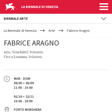
LA BIENNALE DI VENEZIA
BIENNALE ARTE
YOUR
Salta al contenuto principale
ARE
La Biennale di Venezia
Arte
Fabrice Aragno
HERE
FABRICE ARAGNO
1970, Neuchâtel, Svizzera
Vive a Losanna, Svizzera
MAR - DOM
09/05 > 30/09
11.00 - 19.00
01/10 > 22/11
10.00 - 18.00
FORTE MARGHERA