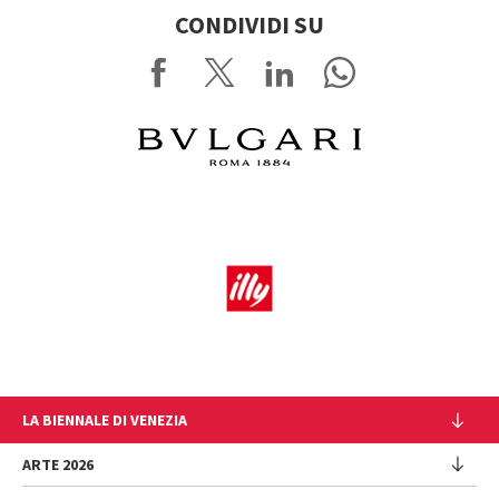
CONDIVIDI SU
LA BIENNALE DI VENEZIA
L'Istituzione
ARTE 2026
Cariche istituzionali