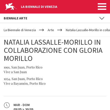
LA BIENNALE DI VENEZIA
BIENNALE ARTE
YOUR
Salta al contenuto principale
ARE
La Biennale di Venezia
Arte
Natalia Lassalle-Morillo in col
HERE
NATALIA LASSALLE-MORILLO IN
COLLABORAZIONE CON GLORIA
MORILLO
1991, San Juan, Porto Rico
Vive a San Juan
1954, San Juan, Porto Rico
Vive a Bayamón, Porto Rico
MAR - DOM
09/05 > 30/09