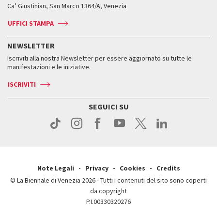
Biennale College ASAC
Come raggiungerci
Orari e sedi
Come raggiungerci
Ca’ Giustinian, San Marco 1364/A, Venezia
Biglietti
Leone d’argento
Biennale Channel
Contatti
Biglietti
Contatti
Accrediti
Edizioni passate
UFFICI STAMPA
ASAC DATI
Press
Accrediti
Press
Servizi al pubblico
Storia
FAQ
NEWSLETTER
Come raggiungerci
Orari e sedi
Servizi al pubblico
Iscriviti alla nostra Newsletter per essere aggiornato su tutte le
Contatti
Biglietti
Orari e sedi
Come raggiungerci
manifestazioni e le iniziative.
Press
Servizi al pubblico
News
Contatti
ISCRIVITI
Come raggiungerci
Servizi al pubblico
Press
Contatti
Come raggiungerci
SEGUICI SU
Press
Contatti
Press
Note Legali
Privacy
Cookies
Credits
© La Biennale di Venezia 2026 - Tutti i contenuti del sito sono coperti
da copyright
P.I.00330320276