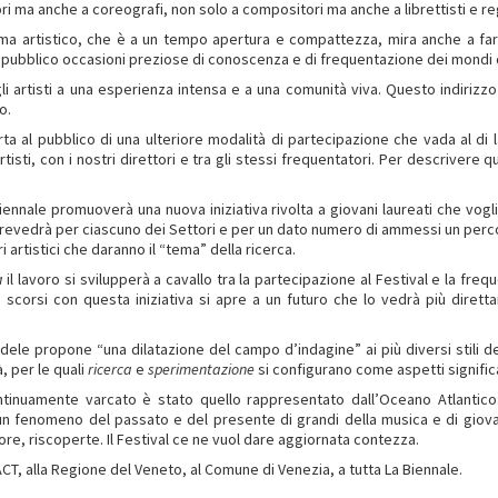
ri ma anche a coreografi, non solo a compositori ma anche a librettisti e reg
 artistico, che è a un tempo apertura e compattezza, mira anche a fare 
l pubblico occasioni preziose di conoscenza e di frequentazione dei mondi d
gli artisti a una esperienza intensa e a una comunità viva. Questo indirizz
o.
ferta al pubblico di una ulteriore modalità di partecipazione che vada al 
tisti, con i nostri direttori e tra gli stessi frequentatori. Per descrivere
iennale promuoverà una nuova iniziativa rivolta a giovani laureati che vogli
revedrà per ciascuno dei Settori e per un dato numero di ammessi un percors
i artistici che daranno il “tema” della ricerca.
a
il lavoro si svilupperà a cavallo tra la partecipazione al Festival e la freq
 scorsi con questa iniziativa si apre a un futuro che lo vedrà più diret
Fedele propone “una dilatazione del campo d’indagine” ai più diversi stili d
à, per le quali
ricerca
e
sperimentazione
si configurano come aspetti significa
inuamente varcato è stato quello rappresentato dall’Oceano Atlantico:
n fenomeno del passato e del presente di grandi della musica e di giovani 
ore, riscoperte. Il Festival ce ne vuol dare aggiornata contezza.
ACT, alla Regione del Veneto, al Comune di Venezia, a tutta La Biennale.