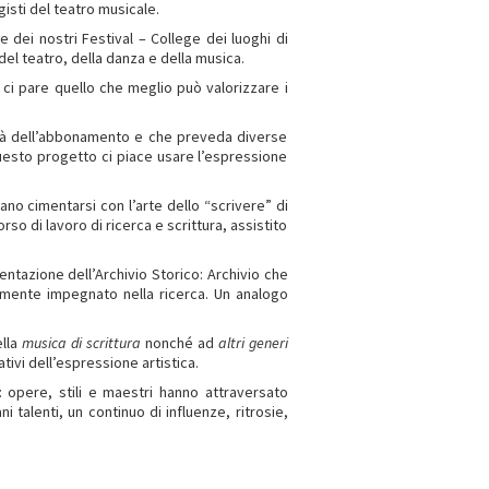
isti del teatro musicale.
dei nostri Festival – College dei luoghi di
el teatro, della danza e della musica.
o ci pare quello che meglio può valorizzare i
di là dell’abbonamento e che preveda diverse
 questo progetto ci piace usare l’espressione
ano cimentarsi con l’arte dello “scrivere” di
o di lavoro di ricerca e scrittura, assistito
uentazione dell’Archivio Storico: Archivio che
tamente impegnato nella ricerca. Un analogo
ella
musica di scrittura
nonché ad
altri generi
tivi dell’espressione artistica.
 opere, stili e maestri hanno attraversato
talenti, un continuo di influenze, ritrosie,