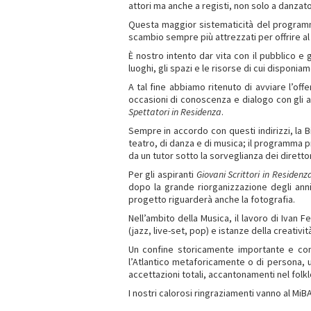
attori ma anche a registi, non solo a danzato
Questa maggior sistematicità del programma
scambio sempre più attrezzati per offrire a
È nostro intento dar vita con il pubblico e 
luoghi, gli spazi e le risorse di cui disponiam
A tal fine abbiamo ritenuto di avviare l’of
occasioni di conoscenza e dialogo con gli ar
Spettatori in Residenza
.
Sempre in accordo con questi indirizzi, la B
teatro, di danza e di musica; il programma p
da un tutor sotto la sorveglianza dei direttor
Per gli aspiranti
Giovani Scrittori in Residenz
dopo la grande riorganizzazione degli anni
progetto riguarderà anche la fotografia.
Nell’ambito della Musica, il lavoro di Ivan 
(jazz, live-set, pop) e istanze della creativit
Un confine storicamente importante e cont
l’Atlantico metaforicamente o di persona, u
accettazioni totali, accantonamenti nel folkl
I nostri calorosi ringraziamenti vanno al MiB