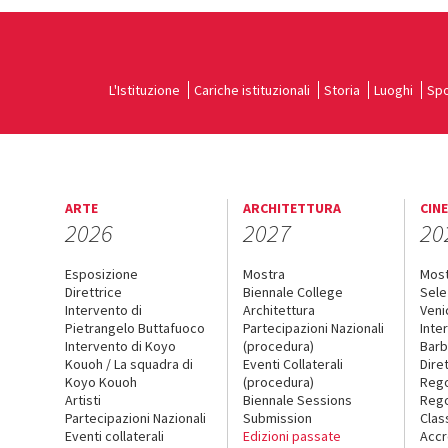
L'Istituzione
Cariche istituzionali
Storia
Luoghi
Spo
ARTE
ARCHITETTURA
CIN
2026
2027
20
Esposizione
Mostra
Mos
Direttrice
Biennale College
Sele
Intervento di
Architettura
Veni
Pietrangelo Buttafuoco
Partecipazioni Nazionali
Inte
Intervento di Koyo
(procedura)
Barb
Kouoh / La squadra di
Eventi Collaterali
Dire
Koyo Kouoh
(procedura)
Reg
Artisti
Biennale Sessions
Rego
Partecipazioni Nazionali
Submission
Clas
Eventi collaterali
Edizioni passate
Accr