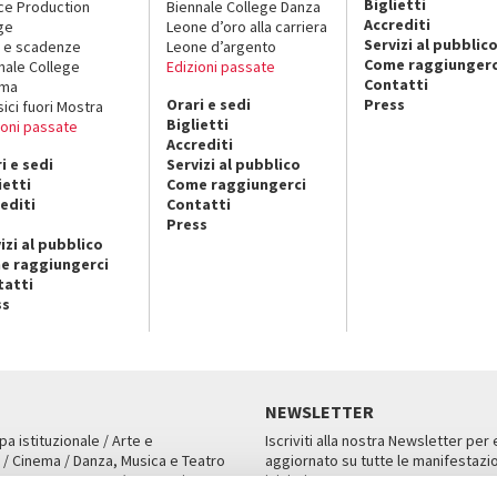
Biglietti
ce Production
Biennale College Danza
Accrediti
ge
Leone d’oro alla carriera
Servizi al pubblic
 e scadenze
Leone d’argento
Come raggiungerc
nale College
Edizioni passate
Contatti
ema
Orari e sedi
Press
sici fuori Mostra
Biglietti
ioni passate
Accrediti
i e sedi
Servizi al pubblico
ietti
Come raggiungerci
editi
Contatti
Press
izi al pubblico
e raggiungerci
tatti
ss
NEWSLETTER
pa istituzionale / Arte e
Iscriviti alla nostra Newsletter per
 / Cinema / Danza, Musica e Teatro
aggiornato su tutte le manifestazio
an, San Marco 1364/A, Venezia
iniziative.