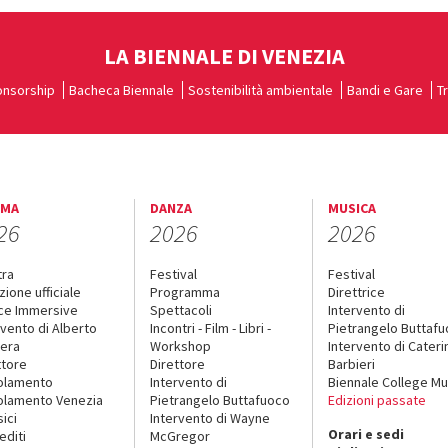
LA BIENNALE DI VENEZIA
nsorship
Bacheca Biennale
Sostenibilità ambientale
Bandi e Gare
T
EMA
DANZA
MUSICA
26
2026
2026
tra
Festival
Festival
zione ufficiale
Programma
Direttrice
ce Immersive
Spettacoli
Intervento di
rvento di Alberto
Incontri - Film - Libri -
Pietrangelo Buttaf
era
Workshop
Intervento di Cateri
ttore
Direttore
Barbieri
olamento
Intervento di
Biennale College Mu
lamento Venezia
Pietrangelo Buttafuoco
Edizioni passate
sici
Intervento di Wayne
Orari e sedi
editi
McGregor