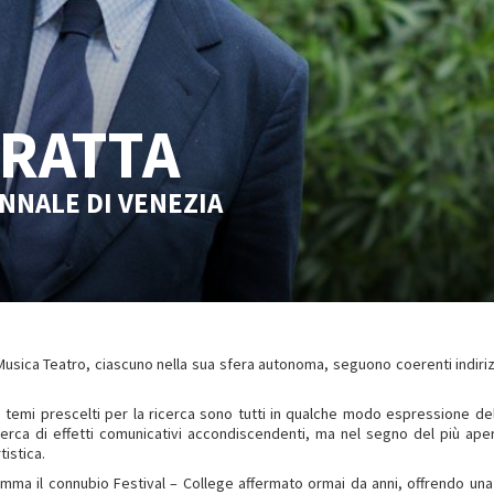
RATTA
NNALE DI VENEZIA
usica Teatro, ciascuno nella sua sfera autonoma, seguono coerenti indirizz
: i temi prescelti per la ricerca sono tutti in qualche modo espressione del
ricerca di effetti comunicativi accondiscendenti, ma nel segno del più ap
istica.
ramma il connubio Festival – College affermato ormai da anni, offrendo una