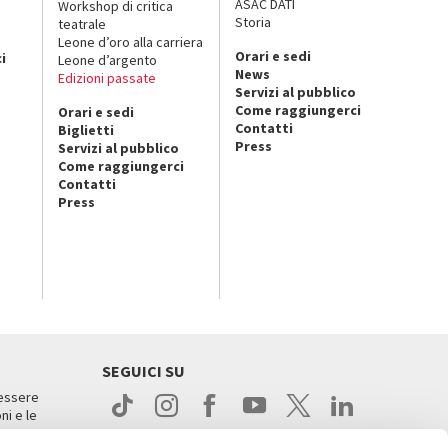
ASAC DATI
Workshop di critica
Storia
teatrale
o
Leone d’oro alla carriera
Orari e sedi
i
Leone d’argento
News
Edizioni passate
Servizi al pubblico
Come raggiungerci
Orari e sedi
Contatti
Biglietti
Press
Servizi al pubblico
Come raggiungerci
Contatti
Press
SEGUICI SU
 essere
ni e le