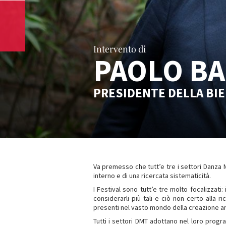
Intervento di
PAOLO BA
PRESIDENTE DELLA BIE
Va premesso che tutt’e tre i settori Danza M
interno e di una ricercata sistematicità.
I Festival sono tutt’e tre molto focalizzati
considerarli più tali e ciò non certo alla 
presenti nel vasto mondo della creazione art
Tutti i settori DMT adottano nel loro prog