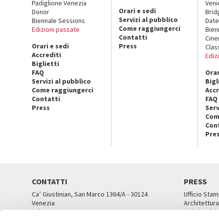
Padiglione Venezia
Veni
Orari e sedi
Donor
Brid
Servizi al pubblico
Biennale Sessions
Date
Come raggiungerci
Edizioni passate
Bien
Contatti
Cin
Orari e sedi
Press
Clas
Accrediti
Ediz
Biglietti
FAQ
Orar
Servizi al pubblico
Bigl
Come raggiungerci
Accr
Contatti
FAQ
Press
Serv
Com
Con
Pre
CONTATTI
PRESS
Ca’ Giustinian, San Marco 1364/A - 30124
Ufficio Stam
Venezia
Architettura
Tel. 041 5218711
Ca’ Giustini