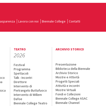
rasparenza
Lavora con noi
Biennale College
Contatti
TEATRO
ARCHIVIO STORICO
2026
Presentazione
Festival
Biblioteca della Biennale
Programma
Archivio Storico
Spettacoli
Mostre e Attività
uoco
Talk - Incontri
Progetti Speciali
na
Direttore
Attività e incontri
Intervento di
Mostre Virtuali
sica
Pietrangelo Buttafuoco
Fondi e Collezioni
Intervento di Willem
Biennale College ASAC
Dafoe
Biennale Channel
Biennale College Teatro