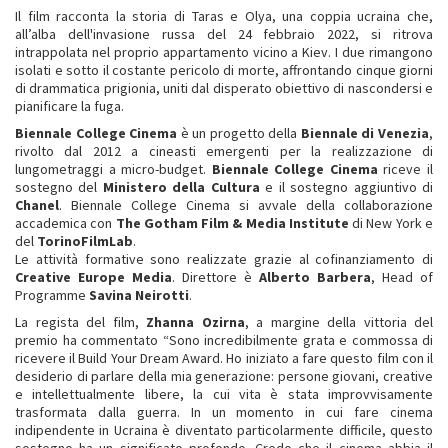
Il film racconta la storia di Taras e Olya, una coppia ucraina che,
all’alba dell'invasione russa del 24 febbraio 2022, si ritrova
intrappolata nel proprio appartamento vicino a Kiev. I due rimangono
isolati e sotto il costante pericolo di morte, affrontando cinque giorni
di drammatica prigionia, uniti dal disperato obiettivo di nascondersi e
pianificare la fuga.
Biennale College Cinema
è un progetto della
Biennale di Venezia
,
rivolto dal 2012 a cineasti emergenti per la realizzazione di
lungometraggi a micro-budget.
Biennale College Cinema
riceve il
sostegno del
Ministero della Cultura
e il sostegno aggiuntivo di
Chanel
. Biennale College Cinema si avvale della collaborazione
accademica con
The Gotham Film & Media Institute
di New York e
del
TorinoFilmLab
.
Le attività formative sono realizzate grazie al cofinanziamento di
Creative Europe Media
. Direttore è
Alberto Barbera
, Head of
Programme
Savina Neirotti
.
La regista del film,
Zhanna Ozirna
, a margine della vittoria del
premio ha commentato “Sono incredibilmente grata e commossa di
ricevere il Build Your Dream Award. Ho iniziato a fare questo film con il
desiderio di parlare della mia generazione: persone giovani, creative
e intellettualmente libere, la cui vita è stata improvvisamente
trasformata dalla guerra. In un momento in cui fare cinema
indipendente in Ucraina è diventato particolarmente difficile, questo
sostegno ha un significato profondo. Credo che il cinema abbia il