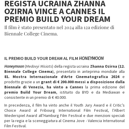
REGISTA UCRAINA ZHANNA
OZIRNA VINCE A CANNES IL
PREMIO BUILD YOUR DREAM
Il film è stato presentato nel 2024 alla 12a edizione di
Biennale College Cinema.
IL PREMIO BUILD YOUR DREAM AL FILM
HONEYMOON
Honeymoon
(
Medovyi Misiats
) della regista ucraina
Zhanna Ozirna
(12.
Biennale College Cinema
), presentato in anteprima mondiale alla
81. Mostra Internazionale d’Arte Cinematografica 2024
e
prodotto grazie a un
grant di € 200.000 messi a disposizione dalla
Biennale di Venezia
,
ha vinto a Cannes
la prima edizione del
premio
Build Your Dream
, istituito da BYD e da Mediawan e
consistente in un premio di € 40.000.
In precedenza, il film ha vinto anche il Youth Jury Award e il Critic’s
Choice Award al Fribourg International Film Festival, l’Albert
Wiederspiel Award all’Hamburg Film Festival e due menzioni speciali
per la regia e la sceneggiatura al Cinema Jove - Valencia International
Film Festival.