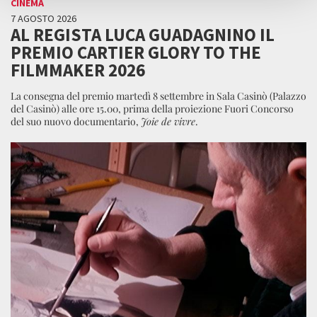
CINEMA
7 AGOSTO 2026
AL REGISTA LUCA GUADAGNINO IL
PREMIO CARTIER GLORY TO THE
FILMMAKER 2026
La consegna del premio martedì 8 settembre in Sala Casinò (Palazzo
del Casinò) alle ore 15.00, prima della proiezione Fuori Concorso
del suo nuovo documentario,
Joie de vivre
.