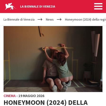
LA BIENNALE DI VENEZIA
YOUR
Salta al contenuto principale
ARE
La Biennale di Venezia
News
Honeymoon (2024) della regis
HERE
CINEMA
-
19 MAGGIO 2026
HONEYMOON (2024) DELLA