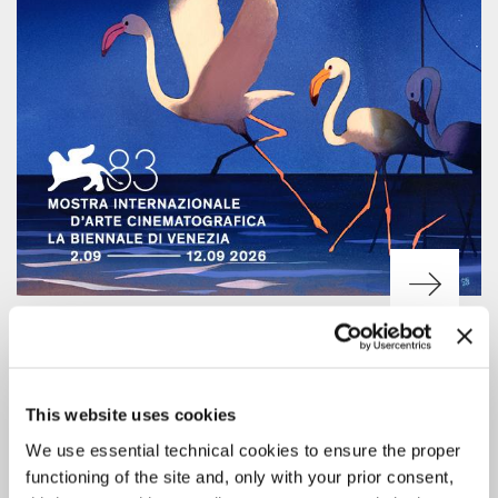
CINEMA
7 AGOSTO 2026
83. MOSTRA: CALENDARIO DELLE
PROIEZIONI PER IL PUBBLICO
This website uses cookies
Il servizio di vendita online dei biglietti dell’83. Mostra sarà attivo a
We use essential technical cookies to ensure the proper
partire dalle ore 15 di martedì 11 agosto.
functioning of the site and, only with your prior consent,