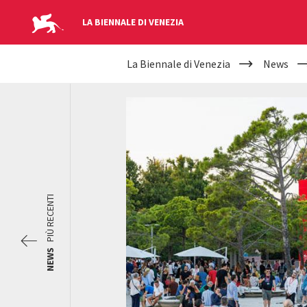
LA BIENNALE DI VENEZIA
YOUR
Salta al contenuto principale
La Biennale di Venezia
News
ARE
HERE
PIÙ RECENTI
NEWS