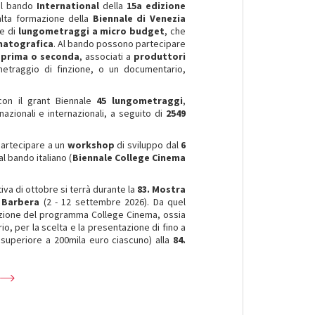
il bando
International
della
15a edizione
 alta formazione della
Biennale di Venezia
ne di
lungometraggi a micro budget
, che
matografica
. Al bando possono partecipare
a prima o seconda
, associati a
produttori
metraggio di finzione, o un documentario,
 con il grant Biennale
45 lungometraggi
,
azionali e internazionali, a seguito di
2549
partecipare a un
workshop
di sviluppo dal
6
l bando italiano (
Biennale College Cinema
tiva di ottobre si terrà durante la
83. Mostra
 Barbera
(2 - 12 settembre 2026). Da quel
izione del programma College Cinema, ossia
io, per la scelta e la presentazione di fino a
superiore a 200mila euro ciascuno) alla
84.