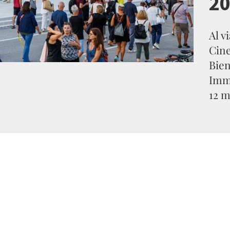
20
Al v
Cine
Bien
Imme
12 m