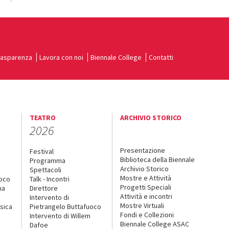
rasparenza
Lavora con noi
Biennale College
Contatti
TEATRO
ARCHIVIO STORICO
2026
Presentazione
Festival
Biblioteca della Biennale
Programma
Archivio Storico
Spettacoli
Mostre e Attività
uoco
Talk - Incontri
Progetti Speciali
na
Direttore
Attività e incontri
Intervento di
Mostre Virtuali
sica
Pietrangelo Buttafuoco
Fondi e Collezioni
Intervento di Willem
Biennale College ASAC
Dafoe