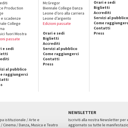
Orari e sedi
editi
McGregor
Biglietti
ce Production
Biennale College Danza
Accrediti
ge
Leone d’oro alla carriera
Servizi al pubblic
 e scadenze
Leone d’argento
Come raggiungerc
nale College
Edizioni passate
Contatti
ema
Orari e sedi
Press
sici fuori Mostra
Biglietti
ioni passate
Accrediti
i e sedi
Servizi al pubblico
ietti
Come raggiungerci
editi
Contatti
Press
izi al pubblico
e raggiungerci
tatti
ss
NEWSLETTER
pa istituzionale / Arte e
Iscriviti alla nostra Newsletter per
 / Cinema / Danza, Musica e Teatro
aggiornato su tutte le manifestazio