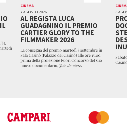
CINEMA
CINEM
7 AGOSTO 2026
6 AGO
RIO
AL REGISTA LUCA
PRO
IL
GUADAGNINO IL PREMIO
DO
CARTIER GLORY TO THE
STE
FILMMAKER 2026
DES
’83.
INU
 martedì
La consegna del premio martedì 8 settembre in
Sala Casinò (Palazzo del Casinò) alle ore 15.00,
Sabato
prima della proiezione Fuori Concorso del suo
Casinò)
nuovo documentario,
Joie de vivre
.