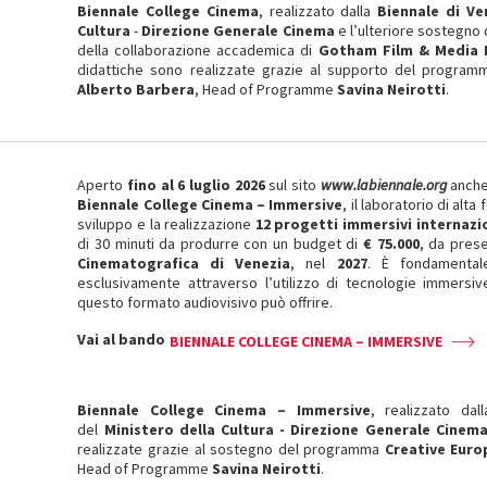
Biennale College Cinema
, realizzato dalla
Biennale di Ve
Cultura
-
Direzione Generale Cinema
e l’ulteriore sostegno 
della collaborazione accademica di
Gotham Film & Media 
didattiche sono realizzate grazie al supporto del program
Alberto Barbera
, Head of Programme
Savina Neirotti
.
Aperto
fino al 6 luglio 2026
sul sito
www.labiennale.org
anche
Biennale College Cinema – Immersive
, il laboratorio di alt
sviluppo e la realizzazione
12 progetti immersivi internazi
di 30 minuti da produrre con un budget di
€ 75.000
, da pres
Cinematografica di Venezia
, nel
2027
. È fondamentale
esclusivamente attraverso l’utilizzo di tecnologie immersi
questo formato audiovisivo può offrire.
Vai al bando
BIENNALE COLLEGE CINEMA – IMMERSIVE
Biennale College Cinema – Immersive
, realizzato dal
del
Ministero della Cultura - Direzione Generale Cinema
realizzate grazie al sostegno del programma
Creative Euro
Head of Programme
Savina Neirotti
.