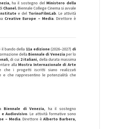
nezia
, ha il sostegno del
Ministero della
di
Chanel.
Biennale College Cinema si avvale
Institute
e del
TorinoFilmLab
. Le attività
ma
Creative Europe – Media
. Direttore è
 il bando della
11a edizione
(2026–2027)
di
a formazione della
Biennale di Venezia
per lo
onali
, di cui
2 italiani
, della durata massima
entare alla
Mostra Internazionale di Arte
 che i progetti iscritti siano realizzati
ve e che rappresentino le potenzialità che
la
Biennale di Venezia
, ha il sostegno
 e Audiovisivo
. Le attività formative sono
pe – Media
. Direttore è
Alberto Barbera
,