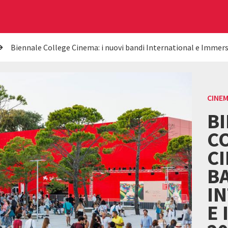
Biennale College Cinema: i nuovi bandi International e Immer
CINE
B
C
CI
B
I
E 