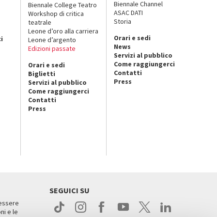
Biennale Channel
Biennale College Teatro
ASAC DATI
Workshop di critica
Storia
teatrale
o
Leone d’oro alla carriera
Orari e sedi
i
Leone d’argento
News
Edizioni passate
Servizi al pubblico
Come raggiungerci
Orari e sedi
Contatti
Biglietti
Press
Servizi al pubblico
Come raggiungerci
Contatti
Press
SEGUICI SU
 essere
ni e le