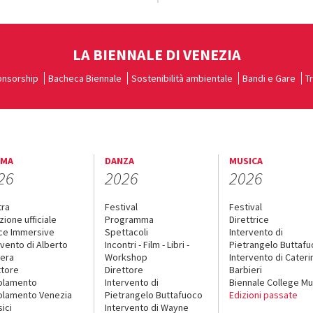
LA BIENNALE DI VENEZIA
nsorship
Bacheca Biennale
Sostenibilità ambientale
Bandi e Gare
T
EMA
DANZA
MUSICA
26
2026
2026
tra
Festival
Festival
zione ufficiale
Programma
Direttrice
ce Immersive
Spettacoli
Intervento di
rvento di Alberto
Incontri - Film - Libri -
Pietrangelo Buttaf
era
Workshop
Intervento di Cateri
ttore
Direttore
Barbieri
olamento
Intervento di
Biennale College Mu
lamento Venezia
Pietrangelo Buttafuoco
Edizioni passate
sici
Intervento di Wayne