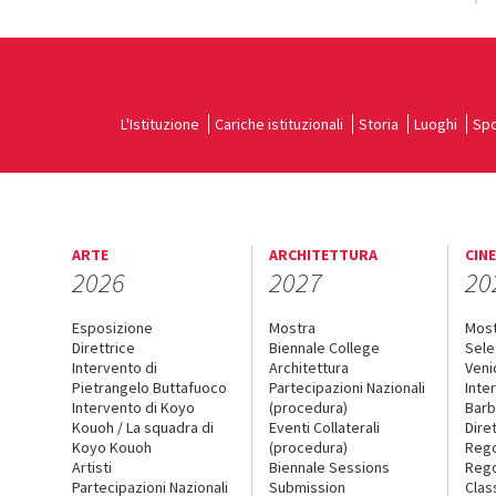
L'Istituzione
Cariche istituzionali
Storia
Luoghi
Spo
ARTE
ARCHITETTURA
CIN
2026
2027
20
Esposizione
Mostra
Mos
Direttrice
Biennale College
Sele
Intervento di
Architettura
Veni
Pietrangelo Buttafuoco
Partecipazioni Nazionali
Inte
Intervento di Koyo
(procedura)
Barb
Kouoh / La squadra di
Eventi Collaterali
Dire
Koyo Kouoh
(procedura)
Reg
Artisti
Biennale Sessions
Rego
Partecipazioni Nazionali
Submission
Clas