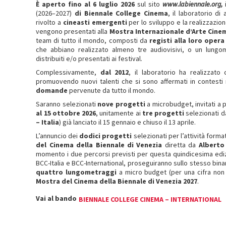
È aperto fino al 6 luglio 2026
sul sito
www.labiennale.org
,
(2026–2027)
di Biennale College Cinema
, il laboratorio di
rivolto a
cineasti emergenti
per lo sviluppo e la realizzazio
vengono presentati alla
Mostra Internazionale d’Arte Cine
team di tutto il mondo, composti da
registi
alla loro oper
che abbiano realizzato almeno tre audiovisivi, o un lungo
distribuiti e/o presentati ai festival.
Complessivamente,
dal 2012
, il laboratorio ha realizzato
promuovendo nuovi talenti che si sono affermati in contesti n
domande
pervenute da tutto il mondo.
Saranno selezionati
nove progetti
a microbudget, invitati a 
al 15
ottobre 2026
, unitamente ai
tre progetti
selezionati da
– Italia
) già lanciato il 15 gennaio e chiuso il 13 aprile.
L’annuncio dei
dodici progetti
selezionati per l’attività forma
del Cinema
della
Biennale di Venezia
diretta da
Alberto
momento i due percorsi previsti per questa quindicesima ed
BCC-Italia e BCC-International, proseguiranno sullo stesso binar
quattro lungometraggi
a micro budget (per una cifra non 
Mostra del Cinema
della
Biennale di Venezia 2027
.
Vai al bando
BIENNALE COLLEGE CINEMA – INTERNATIONAL