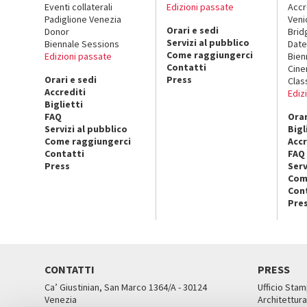
Eventi collaterali
Edizioni passate
Accr
Padiglione Venezia
Veni
Orari e sedi
Donor
Brid
Servizi al pubblico
Biennale Sessions
Date
Come raggiungerci
Edizioni passate
Bien
Contatti
Cin
Orari e sedi
Press
Clas
Accrediti
Ediz
Biglietti
FAQ
Orar
Servizi al pubblico
Bigl
Come raggiungerci
Accr
Contatti
FAQ
Press
Serv
Com
Con
Pre
CONTATTI
PRESS
Ca’ Giustinian, San Marco 1364/A - 30124
Ufficio Stam
Venezia
Architettura