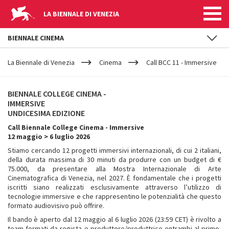
LA BIENNALE DI VENEZIA
BIENNALE CINEMA
YOUR
Salta al contenuto principale
ARE
La Biennale di Venezia
Cinema
Call BCC 11 - Immersive
HERE
CALL
BIENNALE COLLEGE CINEMA -
BCC
IMMERSIVE
UNDICESIMA EDIZIONE
Call Biennale College Cinema - Immersive
11
12 maggio > 6 luglio 2026
Stiamo cercando 12 progetti immersivi internazionali, di cui 2 italiani,
-
della durata massima di 30 minuti da produrre con un budget di €
75.000, da presentare alla Mostra Internazionale di Arte
Cinematografica di Venezia, nel 2027. È fondamentale che i progetti
IMMERSIVE
iscritti siano realizzati esclusivamente attraverso l’utilizzo di
tecnologie immersive e che rappresentino le potenzialità che questo
formato audiovisivo può offrire.
Il bando è aperto dal 12 maggio al 6 luglio 2026 (23:59 CET) è rivolto a
team formati da regista e produttore/produttrice entrambi al primo,