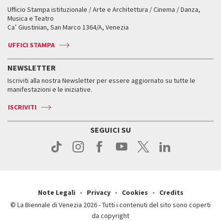
Workshop di critica teatrale
Ufficio Stampa istituzionale / Arte e Architettura / Cinema / Danza,
Fondi e Collezioni
Servizi al pubblico
Servizi al pubblico
Orari e sedi
Leone d’oro alla carriera
Musica e Teatro
Biennale College ASAC
Come raggiungerci
Orari e sedi
Come raggiungerci
Ca’ Giustinian, San Marco 1364/A, Venezia
Biglietti
Leone d’argento
Biennale Channel
Contatti
Biglietti
Contatti
Accrediti
Edizioni passate
UFFICI STAMPA
ASAC DATI
Press
Accrediti
Press
Servizi al pubblico
Storia
FAQ
NEWSLETTER
Come raggiungerci
Orari e sedi
Servizi al pubblico
Iscriviti alla nostra Newsletter per essere aggiornato su tutte le
Contatti
Biglietti
Orari e sedi
Come raggiungerci
manifestazioni e le iniziative.
Press
Servizi al pubblico
News
Contatti
ISCRIVITI
Come raggiungerci
Servizi al pubblico
Press
Contatti
Come raggiungerci
SEGUICI SU
Press
Contatti
Press
Note Legali
Privacy
Cookies
Credits
© La Biennale di Venezia 2026 - Tutti i contenuti del sito sono coperti
da copyright