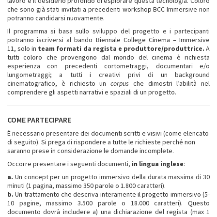
lavoro e il desiderio profondo di esplorare questa tecnologia. Coloro
che sono già stati invitati a precedenti workshop BCC Immersive non
potranno candidarsi nuovamente.
Il programma si basa sullo sviluppo del progetto e i partecipanti
potranno iscriversi al bando Biennale College Cinema – Immersive
11, solo in
team formati da regista e produttore/produttrice.
A
tutti coloro che provengono dal mondo del cinema è richiesta
esperienza con precedenti cortometraggi, documentari e/o
lungometraggi; a tutti i creativi privi di un background
cinematografico, è richiesto un
corpus
che dimostri l’abilità nel
comprendere gli aspetti narrativi e spaziali di un progetto.
COME PARTECIPARE
È necessario presentare dei documenti scritti e visivi (come elencato
di seguito). Si prega di rispondere a tutte le richieste perché non
saranno prese in considerazione le domande incomplete.
Occorre presentare i seguenti documenti,
in lingua inglese
:
a.
Un concept per un progetto immersivo della durata massima di 30
minuti (1 pagina, massimo 350 parole o 1.800 caratteri).
b.
Un trattamento che descriva interamente il progetto immersivo (5-
10 pagine, massimo 3.500 parole o 18.000 caratteri). Questo
documento dovrà includere a) una dichiarazione del regista (max 1