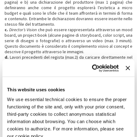
pagina) e b) una dichiarazione del produttore (max 1 pagina) che
definiranno anche come il progetto esplorerà l’estetica a micro
budget e quali sono le sfide che il team affronterà in termini di forma
e contenuto. Entrambe le dichiarazioni dovranno essere inserite nello
stesso file del trattamento.
c.
Director’s Vision
che può essere rappresentata attraverso un mood
board, un project-book (alcune pagine di storyboard, color script, una
serie di disegni o fotografie) o attraverso un video (max. 3 minuti).
Questo documento è considerato il complemento visivo al concept e
descrive il progetto attraverso le immagini.
d.
Lavori precedenti del regista (max.2) da caricare direttamente nel
sito in modalità 360° e/o flat.
e.
Budget totale che non deve superare i € 75.000.
f.
Biografia e filmografia di regista e produttore. La filmografia dovrà
includere le seguenti informazioni: titolo, anno, durata, genere
(immersivo, fiction, documentario), ruolo all’interno della produzione.
This website uses cookies
g.
Un company profile della casa di produzione.
h
.
un video congiunto di presentazione del regista e del
We use essential technical cookies to ensure the proper
produttore/produttrice di massimo 3 minuti, in inglese. Il video può
avere la forma preferita (video-pitch oppure una riflessione sul
functioning of the site and, only with your prior consent,
progetto) ma dovrà includere informazioni sull’inizio della
third-party cookies to collect anonymous statistical
collaborazione tra regista e produttore/produttrice e sulle
information about browsing. You can choose which
motivazioni dell’iscrizione a Biennale College Cinema.
i.
cookies to authorize. For more information, please see
una bozza di audience engagement plan (1 pagina, massimo 350
parole o 1.800 caratteri), che illustri la strategia coinvolgere il
our cookie policy.