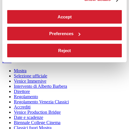
Submission
Edizioni passate
Accept
Orari e sedi
Servizi al pubblico
Come raggiungerci
Preferences
Contatti
Press
Reject
Cinema 2026
Cinema
2026
Mostra
Selezione ufficiale
Venice Immersive
Intervento di Alberto Barbera
Direttore
Regolamento
Regolamento Venezia Classici
Accrediti
Venice Production Bridge
Date e scadenze
Biennale College Cinema
Classici fuori Mostra