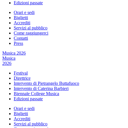
Edizioni passate
Orari e sedi
Biglietti
Accrediti
Servizi al pubblico
Come raggiungerci
Contatti
Press
Musica 2026
Musica
2026
Festival
Direttrice
Intervento di Pietrangelo Buttafuoco
Intervento di Caterina Barbieri
Biennale College Musica
Edizioni passate
Orari e sedi
Biglietti
Accrediti
Servizi al pubblico