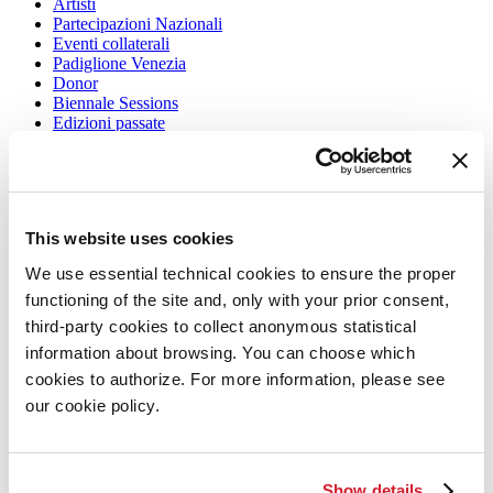
Artisti
Partecipazioni Nazionali
Eventi collaterali
Padiglione Venezia
Donor
Biennale Sessions
Edizioni passate
Orari e sedi
Accrediti
Biglietti
FAQ
This website uses cookies
Servizi al pubblico
Come raggiungerci
We use essential technical cookies to ensure the proper
Contatti
Press
functioning of the site and, only with your prior consent,
third-party cookies to collect anonymous statistical
Architettura 2027
information about browsing. You can choose which
Architettura
2027
cookies to authorize. For more information, please see
our cookie policy.
Mostra
Biennale College Architettura
Partecipazioni Nazionali (procedura)
Eventi Collaterali (procedura)
Show details
Biennale Sessions