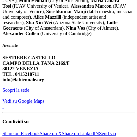
- UvA),
Mimi Eelman
(City of Amsterdam),
Maria Chiara
Tosi
(IUAV University of Venice),
Alessandra Marcon
(IUAV
University of Venice),
Sirishkumar Manji
(tabla maestro, musician
and composer),
Alice Mazzilli
(independent artist and
researcher),
Sha Xin Wei
(Arizona State University),
Lotte
Geeraerts
(City of Amsterdam),
Nina Vos
(City of Almere),
Alexander Cullen
(University of Cambridge).
Arsenale
SESTIERE CASTELLO
CAMPO DELLA TANA 2169/F
30122 VENEZIA
TEL. 0415218711
info@labiennale.org
Scopri la sede
Vedi su Google Maps
Condividi su
Share on Facebook
Share on X
Share on LinkedIN
Send via