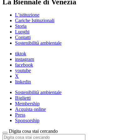
La Biennale di Venezia
L’istituzione
Cariche Istituzionali
Storia
Luoghi
Contatti
Sostenibilità ambientale
tiktok
instagram
facebook
youtube
X
linkedin
Sostenibilità ambientale
Biglietti
Membership
Acquista online
Press
Sponsorship
Digita cosa stai cercando