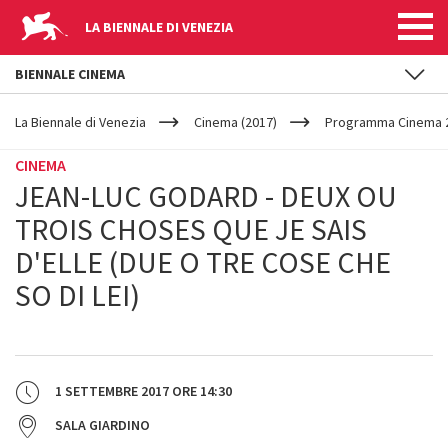
LA BIENNALE DI VENEZIA
BIENNALE CINEMA
YOUR
Salta al contenuto principale
ARE
La Biennale di Venezia
Cinema (2017)
Programma Cinema 2
HERE
CINEMA
JEAN-LUC GODARD - DEUX OU
TROIS CHOSES QUE JE SAIS
D'ELLE (DUE O TRE COSE CHE
SO DI LEI)
1 SETTEMBRE 2017
ORE
14:30
SALA GIARDINO