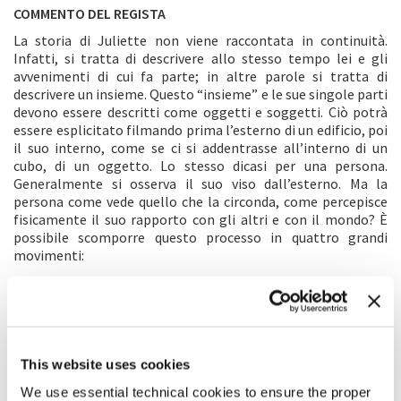
COMMENTO DEL REGISTA
La storia di Juliette non viene raccontata in continuità.
Infatti, si tratta di descrivere allo stesso tempo lei e gli
avvenimenti di cui fa parte; in altre parole si tratta di
descrivere un insieme. Questo “insieme” e le sue singole parti
devono essere descritti come oggetti e soggetti. Ciò potrà
essere esplicitato filmando prima l’esterno di un edificio, poi
il suo interno, come se ci si addentrasse all’interno di un
cubo, di un oggetto. Lo stesso dicasi per una persona.
Generalmente si osserva il suo viso dall’esterno. Ma la
persona come vede quello che la circonda, come percepisce
fisicamente il suo rapporto con gli altri e con il mondo? È
possibile scomporre questo processo in quattro grandi
movimenti:
1a. descrizione oggettiva degli oggetti: case, macchine,
sigarette, appartamenti, negozi, letti, televisioni, libri,
indumenti, ecc.
1b. descrizione oggettiva dei soggetti: i personaggi, Juliette,
l’americano, Robert, il parrucchiere, Marianne, i viaggiatori,
This website uses cookies
gli automobilisti, l’assistente sociale, gli anziani, i bambini, i
We use essential technical cookies to ensure the proper
passanti, ecc.