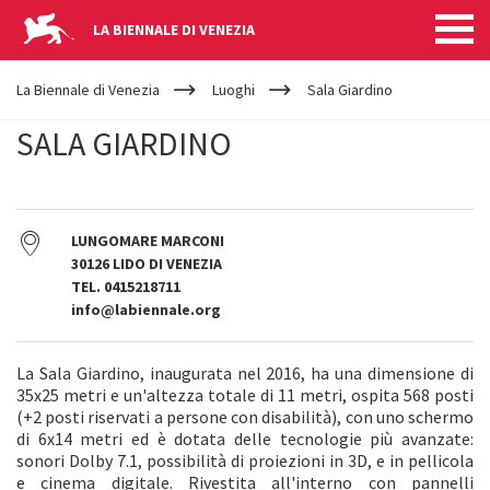
LA BIENNALE DI VENEZIA
YOUR
Salta al contenuto principale
ARE
La Biennale di Venezia
Luoghi
Sala Giardino
HERE
SALA GIARDINO
LUNGOMARE MARCONI
30126 LIDO DI VENEZIA
TEL. 0415218711
info@labiennale.org
La Sala Giardino, inaugurata nel 2016, ha una dimensione di
35x25 metri e un'altezza totale di 11 metri, ospita 568 posti
(+2 posti riservati a persone con disabilità), con uno schermo
di 6x14 metri ed è dotata delle tecnologie più avanzate:
sonori Dolby 7.1, possibilità di proiezioni in 3D, e in pellicola
e cinema digitale. Rivestita all'interno con pannelli