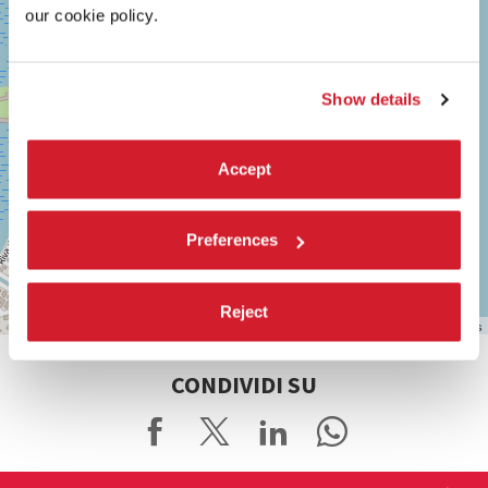
our cookie policy.
TEL.
0415218711
info@labiennale.org
Vedi
Show details
su
Google
Maps
Accept
Preferences
Reject
Leaflet
| ©
OpenStreetMap
contributors
CONDIVIDI SU