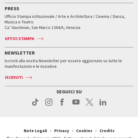
Attività e incontri
Biglietti
Classici fuori Mostra
Biglietti
Edizioni passate
Biennale College Teatro
PRESS
Mostre Virtuali
FAQ
Edizioni passate
Accrediti
Workshop di critica teatrale
Ufficio Stampa istituzionale / Arte e Architettura / Cinema / Danza,
Fondi e Collezioni
Servizi al pubblico
Servizi al pubblico
Orari e sedi
Leone d’oro alla carriera
Musica e Teatro
Biennale College ASAC
Come raggiungerci
Orari e sedi
Come raggiungerci
Ca’ Giustinian, San Marco 1364/A, Venezia
Biglietti
Leone d’argento
Biennale Channel
Contatti
Biglietti
Contatti
Accrediti
Edizioni passate
UFFICI STAMPA
ASAC DATI
Press
Accrediti
Press
Servizi al pubblico
Storia
FAQ
NEWSLETTER
Come raggiungerci
Orari e sedi
Servizi al pubblico
Iscriviti alla nostra Newsletter per essere aggiornato su tutte le
Contatti
Biglietti
Orari e sedi
Come raggiungerci
manifestazioni e le iniziative.
Press
Servizi al pubblico
News
Contatti
ISCRIVITI
Come raggiungerci
Servizi al pubblico
Press
Contatti
Come raggiungerci
SEGUICI SU
Press
Contatti
Press
Note Legali
Privacy
Cookies
Credits