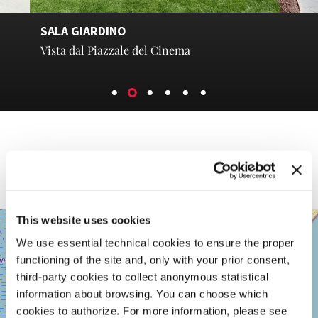
SALA GIARDINO
Vista dal Piazzale del Cinema
LA STRUTTURA
Descrizione presto disponibile
SALA
This website uses cookies
+
GIARDINO
We use essential technical cookies to ensure the proper
−
LUNGOMARE
functioning of the site and, only with your prior consent,
MARCONI
third-party cookies to collect anonymous statistical
30126
LIDO
information about browsing. You can choose which
DI
cookies to authorize. For more information, please see
VENEZIA