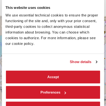
This website uses cookies
We use essential technical cookies to ensure the proper
CINEMA
functioning of the site and, only with your prior consent,
+
ROSSINI
third-party cookies to collect anonymous statistical
−
Salizada
information about browsing. You can choose which
de
cookies to authorize. For more information, please see
la
Chiesa
our cookie policy.
o
del
Teatro
San
Show details
Marco
3997/A
30124
Accept
Venezia
Tel.
041
2417274
Preferences
SCOPRI LA SEDE