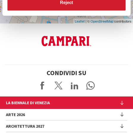
Reject
Vedi
su
Google
Maps
Leaflet
| ©
OpenStreetMap
contributors
CONDIVIDI SU
LA BIENNALE DI VENEZIA
L'Istituzione
ARTE 2026
Cariche istituzionali
ARCHITETTURA 2027
Esposizione
Storia