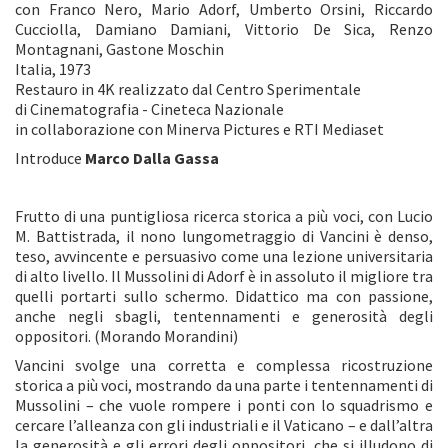
con Franco Nero, Mario Adorf, Umberto Orsini, Riccardo
Cucciolla, Damiano Damiani, Vittorio De Sica, Renzo
Montagnani, Gastone Moschin
Italia, 1973
Restauro in 4K realizzato dal Centro Sperimentale
di Cinematografia - Cineteca Nazionale
in collaborazione con Minerva Pictures e RTI Mediaset
Introduce
Marco Dalla Gassa
Frutto di una puntigliosa ricerca storica a più voci, con Lucio
M. Battistrada, il nono lungometraggio di Vancini è denso,
teso, avvincente e persuasivo come una lezione universitaria
di alto livello. Il Mussolini di Adorf è in assoluto il migliore tra
quelli portarti sullo schermo. Didattico ma con passione,
anche negli sbagli, tentennamenti e generosità degli
oppositori. (Morando Morandini)
Vancini svolge una corretta e complessa ricostruzione
storica a più voci, mostrando da una parte i tentennamenti di
Mussolini – che vuole rompere i ponti con lo squadrismo e
cercare l’alleanza con gli industriali e il Vaticano – e dall’altra
la generosità e gli errori degli oppositori, che si illudono di