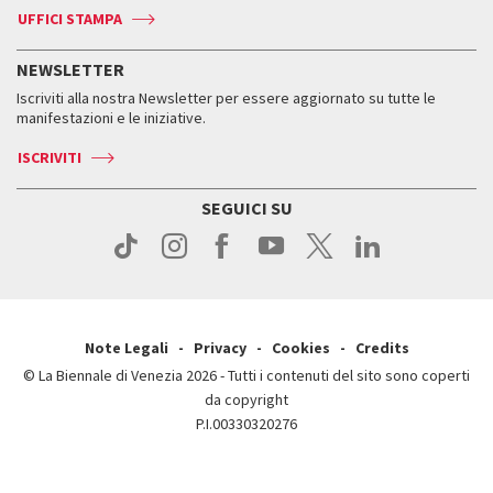
Contatti
Biglietti
Contatti
Accrediti
Edizioni passate
UFFICI STAMPA
ASAC DATI
Press
Accrediti
Press
Servizi al pubblico
Storia
FAQ
NEWSLETTER
Come raggiungerci
Orari e sedi
Servizi al pubblico
Iscriviti alla nostra Newsletter per essere aggiornato su tutte le
Contatti
Biglietti
Orari e sedi
Come raggiungerci
manifestazioni e le iniziative.
Press
Servizi al pubblico
News
Contatti
ISCRIVITI
Come raggiungerci
Servizi al pubblico
Press
Contatti
Come raggiungerci
SEGUICI SU
Press
Contatti
Press
Note Legali
Privacy
Cookies
Credits
© La Biennale di Venezia 2026 - Tutti i contenuti del sito sono coperti
da copyright
P.I.00330320276