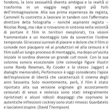
fondono, la loro sessualità̀ diventa ambigua e la realtà̀ si
trasforma in un viaggio negli angoli più̀ folli
dell’immaginazione. Alla sua prima esperienza da regista,
Cammell fu costretto a lavorare in tandem con l’affermato
direttore della fotografia – nonché aspirante regista –
Nicolas Roeg, ma i due si trovarono in sintonia nella volontà̀
di portare il film in territori inesplorati, tra visioni
frammentate e un montaggio tale da sovvertire l’ordine
temporale. Gli eccessi surreali di piacere e dolore che il film si
concede non piacquero né ai produttori né alla censura e il
film subì̀ un lungo processo di montaggio, ma dopo un’uscita
iniziale in sordina divenne un grande
cult movie
. Con la sua
colonna sonora eccezionale (che coinvolge figure illustri
come Randy Newman, Ry Cooder e lo stesso Jagger) e
dialoghi memorabili,
Performance
è oggi considerato l’apice
dell’esplosione di libertà che caratterizzò il cinema degli
anni Sessanta. Solo recentemente, però, il film è stato
riportato alla sua versione originale: gli accostamenti
censurati di sesso e violenza sono stati integralmente
ripristinati e alcuni ridicoli doppiaggi che coprivano le
autentiche inflessioni
cockney
sono stati rimossi. Guardatelo
e lasciatevi stupire. (David Thompson)