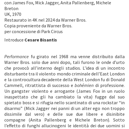
con James Fox, Mick Jagger, Anita Pallenberg, Michele
Breton
UK, 1970
Restaurato in 4K nel 2024 da Warner Bros.
Copia proveniente da Warner Bros.
per concessione di Park Circus
Introduce
Cesare Bisantis
Performance
fu girato nel 1968 ma venne distribuito dalla
Warner Bros. solo due anni dopo, tali furono le onde d’urto
che provocò all’interno degli studios. L’idea di un incontro
disturbante tra il violento mondo criminale dell’East London
e la controcultura decadente della West London fu di Donald
Cammell, ritrattista di successo e
bohémien
di professione.
Un gangster violento e arrogante (James Fox in un ruolo
inaspettato che gli ha cambiato la vita) fugge dal suo
spietato boss e si rifugia nello scantinato di una rockstar “in
disarmo” (Mick Jagger nei panni di un alter ego non troppo
dissimile dal vero) e delle sue due libere e disinibite
compagne (Anita Pallenberg e Michele Breton). Sotto
l’effetto di funghi allucinogeni le identità dei due uomini si