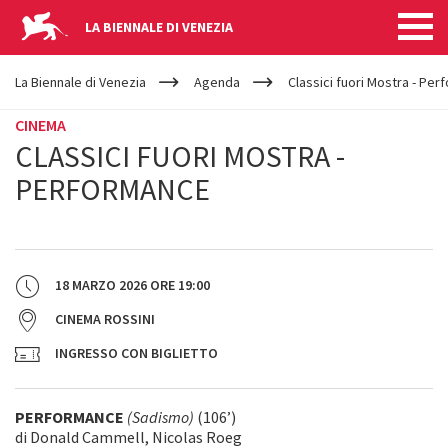
LA BIENNALE DI VENEZIA
YOUR
Salta al contenuto principale
ARE
La Biennale di Venezia
Agenda
Classici fuori Mostra - Pe
HERE
CINEMA
CLASSICI FUORI MOSTRA -
PERFORMANCE
18 MARZO 2026
ORE
19:00
CINEMA ROSSINI
INGRESSO CON BIGLIETTO
PERFORMANCE
(Sadismo)
(106’)
di Donald Cammell, Nicolas Roeg