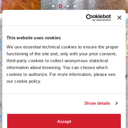
PALAZZO
+
BRAGADIN
−
Castello
This website uses cookies
6036-
6039
We use essential technical cookies to ensure the proper
30122
functioning of the site and, only with your prior consent,
Venezia
third-party cookies to collect anonymous statistical
Vedi
information about browsing. You can choose which
su
cookies to authorize. For more information, please see
Google
Maps
our cookie policy.
Show details
Accept