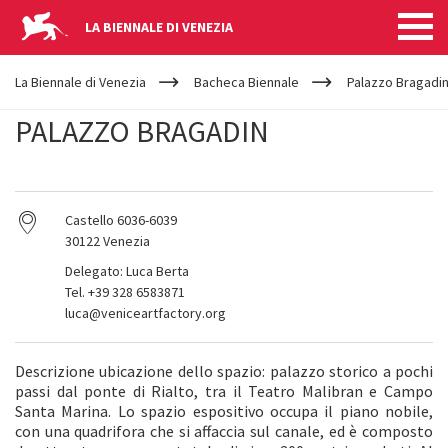
LA BIENNALE DI VENEZIA
YOUR
Salta al contenuto principale
ARE
La Biennale di Venezia
Bacheca Biennale
Palazzo Bragadi
HERE
PALAZZO BRAGADIN
Castello 6036-6039
30122 Venezia
Delegato: Luca Berta
Tel. +39 328 6583871
luca@veniceartfactory.org
Descrizione ubicazione dello spazio: palazzo storico a pochi
passi dal ponte di Rialto, tra il Teatro Malibran e Campo
Santa Marina. Lo spazio espositivo occupa il piano nobile,
con una quadrifora che si affaccia sul canale, ed è composto