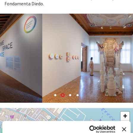
Fondamenta Diedo.
PALAZZO
+
MORA
−
Cannaregio
3659