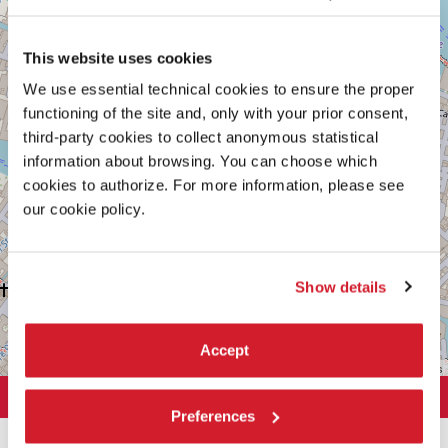
30121
Venezia
Vedi
This website uses cookies
su
We use essential technical cookies to ensure the proper
Google
Maps
functioning of the site and, only with your prior consent,
third-party cookies to collect anonymous statistical
information about browsing. You can choose which
cookies to authorize. For more information, please see
our cookie policy.
Show details
Accept
Leaflet
| ©
OpenStreetMap
contributors
LA BIENNALE DI VENEZIA
Preferences
L'Istituzione
ARTE 2026