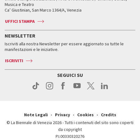
Servizi al pubblico
Servizi al pubblico
Orari e sedi
Leone d’oro alla carriera
Musica e Teatro
Biennale College ASAC
Come raggiungerci
Orari e sedi
Come raggiungerci
Ca’ Giustinian, San Marco 1364/A, Venezia
Biglietti
Leone d’argento
Biennale Channel
Contatti
Biglietti
Contatti
Accrediti
Edizioni passate
UFFICI STAMPA
ASAC DATI
Press
Accrediti
Press
Servizi al pubblico
Storia
FAQ
NEWSLETTER
Come raggiungerci
Orari e sedi
Servizi al pubblico
Iscriviti alla nostra Newsletter per essere aggiornato su tutte le
Contatti
Biglietti
Orari e sedi
Come raggiungerci
manifestazioni e le iniziative.
Press
Servizi al pubblico
News
Contatti
ISCRIVITI
Come raggiungerci
Servizi al pubblico
Press
Contatti
Come raggiungerci
SEGUICI SU
Press
Contatti
Press
Note Legali
Privacy
Cookies
Credits
© La Biennale di Venezia 2026 - Tutti i contenuti del sito sono coperti
da copyright
P.I.00330320276