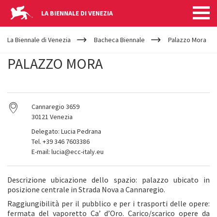
LA BIENNALE DI VENEZIA
YOUR
Salta al contenuto principale
ARE
La Biennale di Venezia
Bacheca Biennale
Palazzo Mora
HERE
PALAZZO MORA
Cannaregio 3659
30121 Venezia
Delegato: Lucia Pedrana
Tel. +39 346 7603386
E-mail: lucia@ecc-italy.eu
Descrizione ubicazione dello spazio: palazzo ubicato in
posizione centrale in Strada Nova a Cannaregio.
Raggiungibilità per il pubblico e per i trasporti delle opere:
fermata del vaporetto Ca’ d’Oro. Carico/scarico opere da