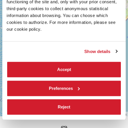
−
functioning of the site and, only with your prior consent,
LUNGOMARE
MARCONI
third-party cookies to collect anonymous statistical
30126
information about browsing. You can choose which
LIDO
cookies to authorize. For more information, please see
DI
VENEZIA
our cookie policy.
TEL.
0415218711
info@labiennale.org
Show details
SCOPRI LA SEDE
Vedi
Accept
su
Google
Maps
Preferences
Reject
Leaflet
| ©
OpenStreetMap
contributors