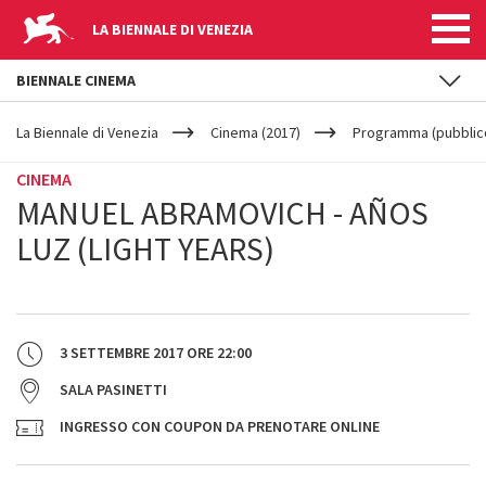
LA BIENNALE DI VENEZIA
BIENNALE CINEMA
YOUR
Salta al contenuto principale
ARE
La Biennale di Venezia
Cinema (2017)
Programma (pubblic
HERE
CINEMA
MANUEL ABRAMOVICH - AÑOS
LUZ (LIGHT YEARS)
3 SETTEMBRE 2017
ORE
22:00
SALA PASINETTI
INGRESSO CON COUPON DA PRENOTARE ONLINE