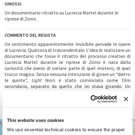
SINOSSI
Un documentario-ritratto su Lucrecia Martel durante le
riprese di
Zama
.
COMMENTO DEL REGISTA
Un sentimento apparentemente invisibile pervade le opere
di Lucrecia. Qualcosa di trascendentale. L’idea di realizzare un
documentario che fosse il ritratto del processo creativo di
Lucrecia Martel durante le riprese di
Zama
è nata dalla
curiosità che avevo di svelare parte di quel mistero, di quel
trucco magico. Senza nessuna intenzione di girare un “dietro
le quinte”,
Light Years
è stato cominciato come film
secondario, separato da quello che lei stava girando. Un
documentario intimo e di osservazione, che in qualche modo
ci avrebbe permesso di entrare nella sua testa nel momento
della creazione. Come potrebbe essere un film che avesse
Lucrecia come protagonista?
This website uses cookies
SALA
+
PASINETTI
We use essential technical cookies to ensure the proper