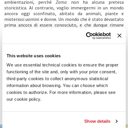
ambientazioni, perché
Zama
non ha alcuna pretesa
storicistica. Al contrario, voglio immergermi in un mondo
ancora oggi sconfinato, abitato da animali, piante e
misteriosi uomini e donne. Un mondo che è stato devastato
prima ancora di essere conosciuto, e che dunque rimane
un’allucinazione. Il passato del nostro continente è oscuro,
confuso. Siamo noi che l’abbiamo reso tale, in modo da non
pensare alla questione della reale appartenenza della terra
sulle cui spoglie si fonda l’abisso latinoamericano,
ingarbugliando le origini della nostra identità. Non appena
This website uses cookies
iniziamo a guardare al passato, proviamo vergogna.
Zama
è
immerso nel tempo degli uomini mortali, in questa breve
We use essential technical cookies to ensure the proper
esistenza che ci è stata concessa, ma che ci lasciamo
functioning of the site and, only with your prior consent,
scivolare addosso bramosi di amare, senza capire che stiamo
third-party cookies to collect anonymous statistical
invece schiacciando sotto i piedi proprio ciò che si potrebbe
information about browsing. You can choose which
amare. Rinviamo al futuro il vero senso della vita, come se il
cookies to authorize. For more information, please see
giorno più importante fosse quello che deve ancora arrivare,
invece dell’oggi. Eppure, lo stesso mondo che sembra volerci
our cookie policy.
distruggere diventa la nostra salvezza: quando ci viene
chiesto se vogliamo vivere più a lungo, rispondiamo sempre
sì.
Show details