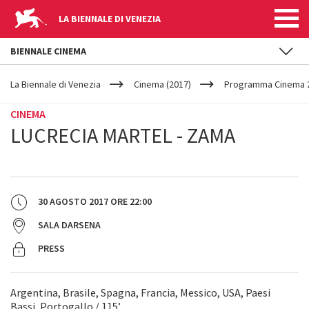
LA BIENNALE DI VENEZIA
BIENNALE CINEMA
YOUR
Salta al contenuto principale
ARE
La Biennale di Venezia
Cinema (2017)
Programma Cinema 2
HERE
CINEMA
LUCRECIA MARTEL - ZAMA
30 AGOSTO 2017
ORE
22:00
SALA DARSENA
PRESS
Argentina, Brasile, Spagna, Francia, Messico, USA, Paesi
Bassi, Portogallo / 115’