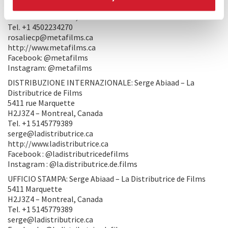
5405 rue Saint-Denis
H2J 4B7 – Montreal, Canada
Tel. +1 4502234270
rosaliecp@metafilms.ca
http://www.metafilms.ca
Facebook: @metafilms
Instagram: @metafilms
DISTRIBUZIONE INTERNAZIONALE: Serge Abiaad – La
Distributrice de Films
5411 rue Marquette
H2J3Z4 – Montreal, Canada
Tel. +1 5145779389
serge@ladistributrice.ca
http://www.ladistributrice.ca
Facebook : @ladistributricedefilms
Instagram : @la.distributrice.de.films
UFFICIO STAMPA: Serge Abiaad – La Distributrice de Films
5411 Marquette
H2J3Z4 – Montreal, Canada
Tel. +1 5145779389
serge@ladistributrice.ca