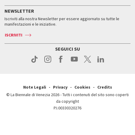
Servizi al pubblico
Storia
FAQ
NEWSLETTER
Come raggiungerci
Orari e sedi
Servizi al pubblico
Iscriviti alla nostra Newsletter per essere aggiornato su tutte le
Contatti
Biglietti
Orari e sedi
Come raggiungerci
manifestazioni e le iniziative.
Press
Servizi al pubblico
News
Contatti
ISCRIVITI
Come raggiungerci
Servizi al pubblico
Press
Contatti
Come raggiungerci
SEGUICI SU
Press
Contatti
Press
Note Legali
Privacy
Cookies
Credits
© La Biennale di Venezia 2026 - Tutti i contenuti del sito sono coperti
da copyright
P.I.00330320276