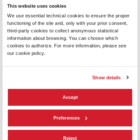
This website uses cookies
COMMENTO DELLA REGISTA
We use essential technical cookies to ensure the proper
functioning of the site and, only with your prior consent,
III
è un’ode alla fratellanza e all’infanzia nella natura. Il film
third-party cookies to collect anonymous statistical
trae ispirazione dal mio tentativo di comprendere come
information about browsing. You can choose which
potessi allo stesso tempo amare e odiare così visceralmente
cookies to authorize. For more information, please see
i miei fratelli. Esplora uno di quei momenti in cui il desiderio
our cookie policy.
di uno contraddice direttamente quello di un altro, e la
violenza che ne consegue.
PRODUZIONE/DISTRIBUZIONE
Show details
PRODUZIONE 1: Catherine Boily – Metafilms
5405 rue Saint-Denis
H2J 4B7 – Montreal, Canada
Accept
Tel. +1 5147151500
catherineb@metafilms.ca
http://www.metafilms.ca
Preferences
Facebook: @metafilms
Instagram: @metafilms
PRODUZIONE 2: Rosalie Chicoine Perreault – Metafilms
Reject