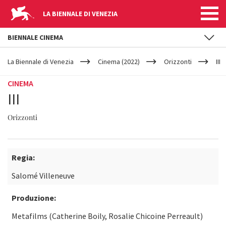
LA BIENNALE DI VENEZIA
BIENNALE CINEMA
YOUR
Salta al contenuto principale
ARE
La Biennale di Venezia
Cinema (2022)
Orizzonti
III
HERE
CINEMA
III
Orizzonti
Regia:
Salomé Villeneuve
Produzione:
Metafilms (Catherine Boily, Rosalie Chicoine Perreault)