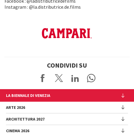
Facebook : @ladistributricedefilms
Instagram : @la.distributrice.de.films
CONDIVIDI SU
LA BIENNALE DI VENEZIA
L'Istituzione
ARTE 2026
Cariche istituzionali
ARCHITETTURA 2027
Esposizione
Storia
Direttrice
Luoghi
CINEMA 2026
Mostra