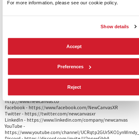
For more information, please see our cookie policy.
TRAILER
Show details
Accept
PRODUZIONE/DISTRIBUZIONE
PRODUZIONE 1: Nathan Anderson, Carolina Sorensen – New
Preferences
Canvas
13 Sunrise Lane
2481 – Ewingsdale, Australia
Reject
Tel. +61 403122399
hi@newcanvas.co
http://www.newcanvas.co
Facebook - https://www.facebook.com/NewCanvasXR
Twitter - https://twitter.com/newcanvasxr
LinkedIn - https://www.linkedin.com/company/newcanvas
YouTube -
https://www.youtube.com/channel/UCRqtp2GUr5KO1ynWmdy
Discord - https://discord.com/invite/U2prvwGbhA