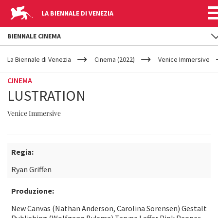
LA BIENNALE DI VENEZIA
BIENNALE CINEMA
YOUR
Salta al contenuto principale
ARE
La Biennale di Venezia
Cinema (2022)
Venice Immersive
HERE
CINEMA
LUSTRATION
Venice Immersive
Regia:
Ryan Griffen
Produzione:
New Canvas (Nathan Anderson, Carolina Sorensen) Gestalt