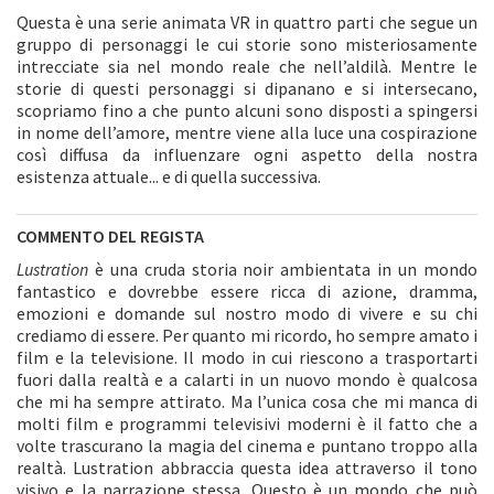
Questa è una serie animata VR in quattro parti che segue un
gruppo di personaggi le cui storie sono misteriosamente
intrecciate sia nel mondo reale che nell’aldilà. Mentre le
storie di questi personaggi si dipanano e si intersecano,
scopriamo fino a che punto alcuni sono disposti a spingersi
in nome dell’amore, mentre viene alla luce una cospirazione
così diffusa da influenzare ogni aspetto della nostra
esistenza attuale... e di quella successiva.
COMMENTO DEL REGISTA
Lustration
è una cruda storia noir ambientata in un mondo
fantastico e dovrebbe essere ricca di azione, dramma,
emozioni e domande sul nostro modo di vivere e su chi
crediamo di essere. Per quanto mi ricordo, ho sempre amato i
film e la televisione. Il modo in cui riescono a trasportarti
fuori dalla realtà e a calarti in un nuovo mondo è qualcosa
che mi ha sempre attirato. Ma l’unica cosa che mi manca di
molti film e programmi televisivi moderni è il fatto che a
volte trascurano la magia del cinema e puntano troppo alla
realtà. Lustration abbraccia questa idea attraverso il tono
visivo e la narrazione stessa. Questo è un mondo che può