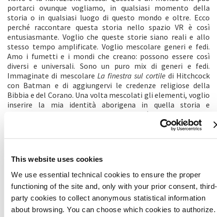
portarci ovunque vogliamo, in qualsiasi momento della
storia o in qualsiasi luogo di questo mondo e oltre. Ecco
perché raccontare questa storia nello spazio VR è così
entusiasmante. Voglio che queste storie siano reali e allo
stesso tempo amplificate. Voglio mescolare generi e fedi.
Amo i fumetti e i mondi che creano: possono essere così
diversi e universali. Sono un puro mix di generi e fedi.
Immaginate di mescolare
La finestra sul cortile
di Hitchcock
con Batman e di aggiungervi le credenze religiose della
Bibbia e del Corano. Una volta mescolati gli elementi, voglio
inserire la mia identità aborigena in quella storia e
raccontare storie della mia cultura, che è in qualche modo
sconosciuta al resto del mondo.
Lustration
ci permette di
saltare da un mondo all’altro, così come da una fede all’altra,
e ci mostra che tutto ciò che vogliamo è vivere una vita felice.
Voglio sfumare i confini tra fede e finzione, sollevare
This website uses cookies
domande sulla fede e sul senso della vita. Voglio fondere
tutte le diverse teorie sulla vita dopo la morte e sul modo in
We use essential technical cookies to ensure the proper
cui la religione stabilisce ciò che è bene e ciò che è male. Con
functioning of the site and, only with your prior consent, third
Lustration
fonderò diverse fedi e questioni sociali in questo
party cookies to collect anonymous statistical information
nuovo mondo amplificato.
about browsing. You can choose which cookies to authorize.