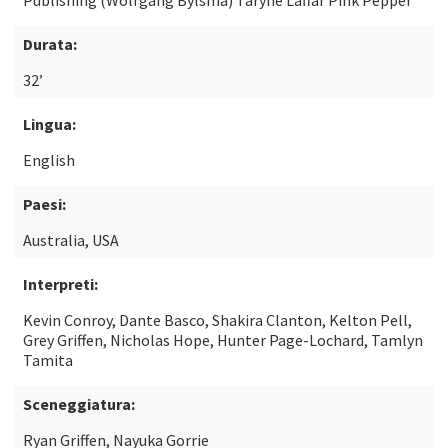
Publishing (Wolfgang Bylsma) Taryne Laffar Pink Pepper
Durata:
32’
Lingua:
English
Paesi:
Australia, USA
Interpreti:
Kevin Conroy, Dante Basco, Shakira Clanton, Kelton Pell,
Grey Griffen, Nicholas Hope, Hunter Page-Lochard, Tamlyn
Tamita
Sceneggiatura:
Ryan Griffen, Nayuka Gorrie